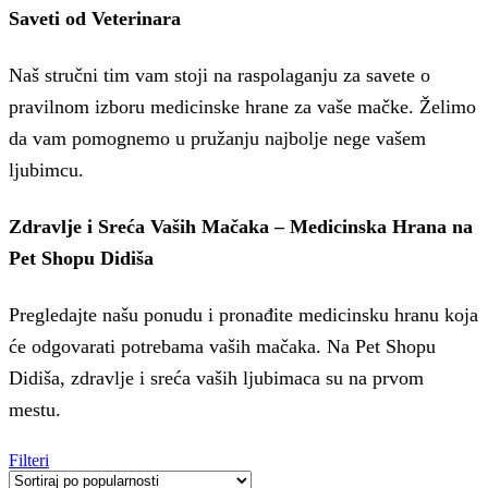
Saveti od Veterinara
Naš stručni tim vam stoji na raspolaganju za savete o
pravilnom izboru medicinske hrane za vaše mačke. Želimo
da vam pomognemo u pružanju najbolje nege vašem
ljubimcu.
Zdravlje i Sreća Vaših Mačaka – Medicinska Hrana na
Pet Shopu Didiša
Pregledajte našu ponudu i pronađite medicinsku hranu koja
će odgovarati potrebama vaših mačaka. Na Pet Shopu
Didiša, zdravlje i sreća vaših ljubimaca su na prvom
mestu.
Filteri