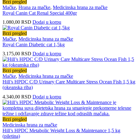
Brzi pregled
Mačke
,
Hrana za mačke
,
Medicinska hrana za mačke
Royal Canin Cat Renal Special 400gr
1.080,00
RSD
Dodaj u korpu
Brzi pregled
Mačke
,
Medicinska hrana za mačke
Royal Canin Diabetic cat 1,5kg
3.175,00
RSD
Dodaj u korpu
Brzi pregled
Mačke
,
Medicinska hrana za mačke
Hill’s HPDC C/D Urinary Care Multicare Stress Ocean Fish 1,5 kg
(okeanska riba)
4.340,00
RSD
Dodaj u korpu
Brzi pregled
Medicinska hrana za mačke
Hill’s HPDC Metabolic Weight Loss & Maintenance 1,5 kg
(piletina)