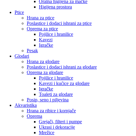
Oralna higijena za mačke
Higijena prostora
Ptice
Hrana za ptice
Poslastice i dodaci ishrani za ptice
Oprema za ptice
Pojilice i hranilice
Kavezi
Igračke
Pesak
Glodari
Hrana za glodare
Poslastice i dodaci ishrani za glodare
Oprema za glodare
Pojilice i hranilice
Kavezi i kućice za glodare
Igračke
Toaleti za glodare
Posip, seno i piljevina
Akvaristika
Hrana za ribice i kornjače
Oprema
Grejači, filteri i pumpe
Ukrasi i dekoracije
Mrežice