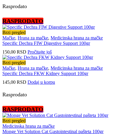
Rasprodato
RASPRODATO
Brzi pregled
Mačke
,
Hrana za mačke
,
Medicinska hrana za mačke
Specific Dechra FIW Digestive Support 100gr
150,00
RSD
Pročitajte još
Brzi pregled
Mačke
,
Hrana za mačke
,
Medicinska hrana za mačke
Specific Dechra FKW Kidney Support 100gr
145,00
RSD
Dodaj u korpu
Rasprodato
RASPRODATO
Brzi pregled
Medicinska hrana za mačke
Monge Vet Solution Cat Gastointestinal pašteta 100gr