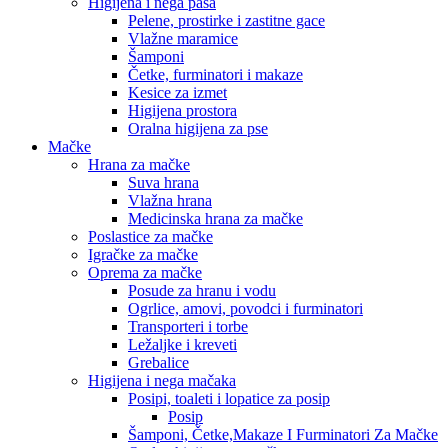
Higijena i nega pasa
Pelene, prostirke i zastitne gace
Vlažne maramice
Šamponi
Četke, furminatori i makaze
Kesice za izmet
Higijena prostora
Oralna higijena za pse
Mačke
Hrana za mačke
Suva hrana
Vlažna hrana
Medicinska hrana za mačke
Poslastice za mačke
Igračke za mačke
Oprema za mačke
Posude za hranu i vodu
Ogrlice, amovi, povodci i furminatori
Transporteri i torbe
Ležaljke i kreveti
Grebalice
Higijena i nega mačaka
Posipi, toaleti i lopatice za posip
Posip
Šamponi, Četke,Makaze I Furminatori Za Mačke