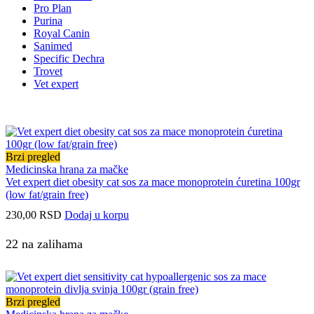
Pro Plan
Purina
Royal Canin
Sanimed
Specific Dechra
Trovet
Vet expert
Brzi pregled
Medicinska hrana za mačke
Vet expert diet obesity cat sos za mace monoprotein ćuretina 100gr
(low fat/grain free)
230,00
RSD
Dodaj u korpu
22 na zalihama
Brzi pregled