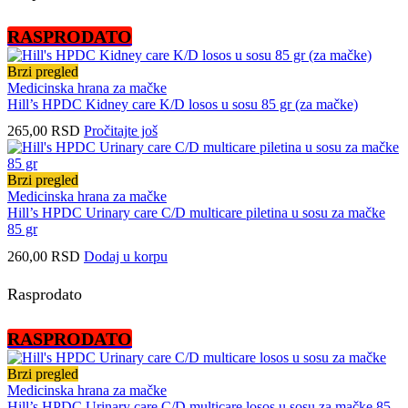
RASPRODATO
Brzi pregled
Medicinska hrana za mačke
Hill’s HPDC Kidney care K/D losos u sosu 85 gr (za mačke)
265,00
RSD
Pročitajte još
Brzi pregled
Medicinska hrana za mačke
Hill’s HPDC Urinary care C/D multicare piletina u sosu za mačke
85 gr
260,00
RSD
Dodaj u korpu
Rasprodato
RASPRODATO
Brzi pregled
Medicinska hrana za mačke
Hill’s HPDC Urinary care C/D multicare losos u sosu za mačke 85