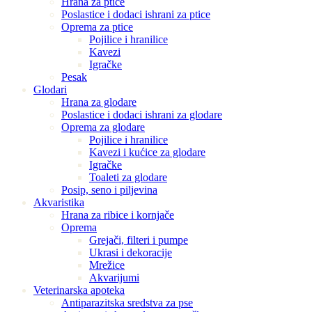
Hrana za ptice
Poslastice i dodaci ishrani za ptice
Oprema za ptice
Pojilice i hranilice
Kavezi
Igračke
Pesak
Glodari
Hrana za glodare
Poslastice i dodaci ishrani za glodare
Oprema za glodare
Pojilice i hranilice
Kavezi i kućice za glodare
Igračke
Toaleti za glodare
Posip, seno i piljevina
Akvaristika
Hrana za ribice i kornjače
Oprema
Grejači, filteri i pumpe
Ukrasi i dekoracije
Mrežice
Akvarijumi
Veterinarska apoteka
Antiparazitska sredstva za pse