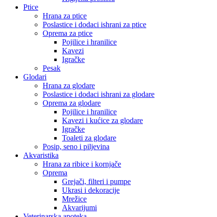
Ptice
Hrana za ptice
Poslastice i dodaci ishrani za ptice
Oprema za ptice
Pojilice i hranilice
Kavezi
Igračke
Pesak
Glodari
Hrana za glodare
Poslastice i dodaci ishrani za glodare
Oprema za glodare
Pojilice i hranilice
Kavezi i kućice za glodare
Igračke
Toaleti za glodare
Posip, seno i piljevina
Akvaristika
Hrana za ribice i kornjače
Oprema
Grejači, filteri i pumpe
Ukrasi i dekoracije
Mrežice
Akvarijumi
Veterinarska apoteka