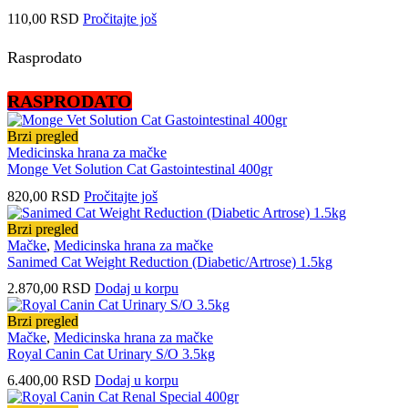
110,00
RSD
Pročitajte još
Rasprodato
RASPRODATO
Brzi pregled
Medicinska hrana za mačke
Monge Vet Solution Cat Gastointestinal 400gr
820,00
RSD
Pročitajte još
Brzi pregled
Mačke
,
Medicinska hrana za mačke
Sanimed Cat Weight Reduction (Diabetic/Artrose) 1.5kg
2.870,00
RSD
Dodaj u korpu
Brzi pregled
Mačke
,
Medicinska hrana za mačke
Royal Canin Cat Urinary S/O 3.5kg
6.400,00
RSD
Dodaj u korpu