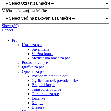
Velčina pakovanja za Mačke
Show
(
89
)
Cancel
Psi
Hrana za pse
Suva hrana
Vlažna hrana
Medicinska hrana za pse
Poslastice za pse
Igračke za pse
Oprema za pse
Posude za hranu i vodu
Ogrlice, amovi, povodci i flexi
Brnjice i korpe
Transporteri i torbe
Garderoba za pse
Lezaljke
Kragne
Dresura