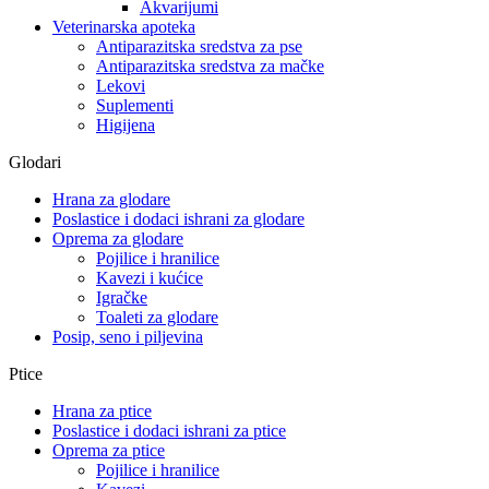
Akvarijumi
Veterinarska apoteka
Antiparazitska sredstva za pse
Antiparazitska sredstva za mačke
Lekovi
Suplementi
Higijena
Glodari
Hrana za glodare
Poslastice i dodaci ishrani za glodare
Oprema za glodare
Pojilice i hranilice
Kavezi i kućice
Igračke
Toaleti za glodare
Posip, seno i piljevina
Ptice
Hrana za ptice
Poslastice i dodaci ishrani za ptice
Oprema za ptice
Pojilice i hranilice