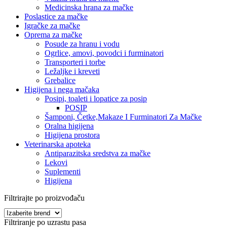
Medicinska hrana za mačke
Poslastice za mačke
Igračke za mačke
Oprema za mačke
Posude za hranu i vodu
Ogrlice, amovi, povodci i furminatori
Transporteri i torbe
Ležaljke i kreveti
Grebalice
Higijena i nega mačaka
Posipi, toaleti i lopatice za posip
POSIP
Šamponi, Četke,Makaze I Furminatori Za Mačke
Oralna higijena
Higijena prostora
Veterinarska apoteka
Antiparazitska sredstva za mačke
Lekovi
Suplementi
Higijena
Filtrirajte po proizvođaču
Filtriranje po uzrastu pasa