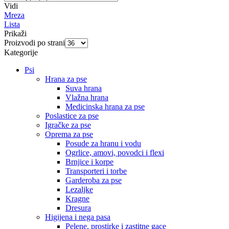
Vidi
Mreza
Lista
Prikaži
Proizvodi po strani
Kategorije
Psi
Hrana za pse
Suva hrana
Vlažna hrana
Medicinska hrana za pse
Poslastice za pse
Igračke za pse
Oprema za pse
Posude za hranu i vodu
Ogrlice, amovi, povodci i flexi
Brnjice i korpe
Transporteri i torbe
Garderoba za pse
Lezaljke
Kragne
Dresura
Higijena i nega pasa
Pelene, prostirke i zastitne gace