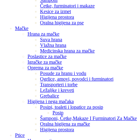
Šamponi
Četke, furminatori i makaze
Kesice za izmet
Higijena prostora
Oralna higijena za pse
Mačke
Hrana za mačke
Suva hrana
Vlažna hrana
Medicinska hrana za mačke
Poslastice za mačke
Igračke za mačke
Oprema za mačke
Posude za hranu i vodu
Ogrlice, amovi, povodci i furminatori
Transporteri i torbe
Ležaljke i kreveti
Grebalice
Higijena i nega mačaka
Posipi, toaleti i lopatice za posip
Posip
Šamponi, Četke,Makaze I Furminatori Za Mačke
Oralna higijena za mačke
Higijena prostora
Ptice