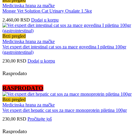
Brzi pregled
Medicinska hrana za mačke
Monge Vet Solution Cat Urinary Oxalate 1.5kg
2.460,00
RSD
Dodaj u korpu
Brzi pregled
Medicinska hrana za mačke
Vet expert diet intestinal cat sos za mace govedina I piletina 100gr
(gastrointestinal)
230,00
RSD
Dodaj u korpu
Rasprodato
RASPRODATO
Brzi pregled
Medicinska hrana za mačke
Vet expert diet hepatic cat sos za mace monoprotein piletina 100gr
230,00
RSD
Pročitajte još
Rasprodato