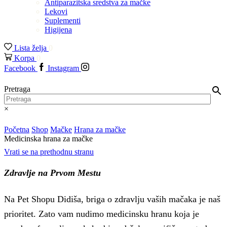
Antiparazitska sredstva za mačke
Lekovi
Suplementi
Higijena
Lista želja
0
Korpa
0
Facebook
Instagram
Pretraga
×
Početna
Shop
Mačke
Hrana za mačke
Medicinska hrana za mačke
Vrati se na prethodnu stranu
Zdravlje na Prvom Mestu
Na Pet Shopu Didiša, briga o zdravlju vaših mačaka je naš
prioritet. Zato vam nudimo medicinsku hranu koja je