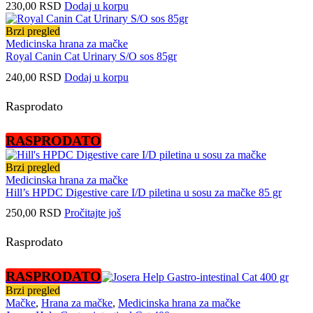
230,00
RSD
Dodaj u korpu
Brzi pregled
Medicinska hrana za mačke
Royal Canin Cat Urinary S/O sos 85gr
240,00
RSD
Dodaj u korpu
Rasprodato
RASPRODATO
Brzi pregled
Medicinska hrana za mačke
Hill’s HPDC Digestive care I/D piletina u sosu za mačke 85 gr
250,00
RSD
Pročitajte još
Rasprodato
RASPRODATO
Brzi pregled
Mačke
,
Hrana za mačke
,
Medicinska hrana za mačke