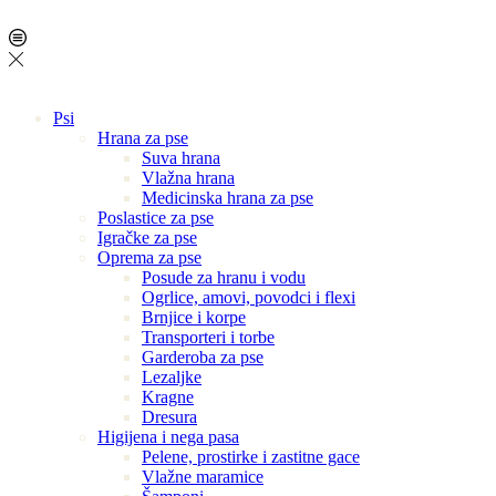
Psi
Hrana za pse
Suva hrana
Vlažna hrana
Medicinska hrana za pse
Poslastice za pse
Igračke za pse
Oprema za pse
Posude za hranu i vodu
Ogrlice, amovi, povodci i flexi
Brnjice i korpe
Transporteri i torbe
Garderoba za pse
Lezaljke
Kragne
Dresura
Higijena i nega pasa
Pelene, prostirke i zastitne gace
Vlažne maramice