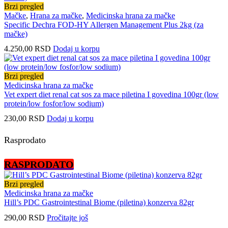
Brzi pregled
Mačke
,
Hrana za mačke
,
Medicinska hrana za mačke
Specific Dechra FOD-HY Allergen Management Plus 2kg (za
mačke)
4.250,00
RSD
Dodaj u korpu
Brzi pregled
Medicinska hrana za mačke
Vet expert diet renal cat sos za mace piletina I govedina 100gr (low
protein/low fosfor/low sodium)
230,00
RSD
Dodaj u korpu
Rasprodato
RASPRODATO
Brzi pregled
Medicinska hrana za mačke
Hill’s PDC Gastrointestinal Biome (piletina) konzerva 82gr
290,00
RSD
Pročitajte još