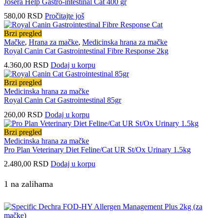
Josera Help Gastro-intestinal Cat 400 gr
580,00
RSD
Pročitajte još
Brzi pregled
Mačke
,
Hrana za mačke
,
Medicinska hrana za mačke
Royal Canin Cat Gastrointestinal Fibre Response 2kg
4.360,00
RSD
Dodaj u korpu
Brzi pregled
Medicinska hrana za mačke
Royal Canin Cat Gastrointestinal 85gr
260,00
RSD
Dodaj u korpu
Brzi pregled
Medicinska hrana za mačke
Pro Plan Veterinary Diet Feline/Cat UR St/Ox Urinary 1.5kg
2.480,00
RSD
Dodaj u korpu
1 na zalihama