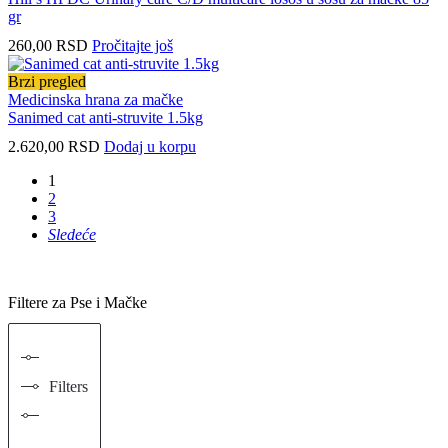
gr
260,00
RSD
Pročitajte još
Brzi pregled
Medicinska hrana za mačke
Sanimed cat anti-struvite 1.5kg
2.620,00
RSD
Dodaj u korpu
1
2
3
Sledeće
Filtere za Pse i Mačke
Filters