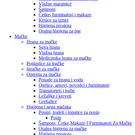
Vlažne maramice
Šamponi
Četke, furminatori i makaze
Kesice za izmet
Higijena prostora
Oralna higijena za pse
Mačke
Hrana za mačke
Suva hrana
Vlažna hrana
Medicinska hrana za mačke
Poslastice za mačke
Igračke za mačke
Oprema za mačke
Posude za hranu i vodu
Ogrlice, amovi, povodci i furminatori
Transporteri i torbe
Ležaljke i kreveti
Grebalice
Higijena i nega mačaka
Posipi, toaleti i lopatice za posip
Posip
Šamponi, Četke,Makaze I Furminatori Za Mačke
Oralna higijena za mačke
Higijena prostora