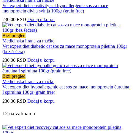
Medicinska hrana za mačke
Vet expert diet sensitivity cat hypoallergenic sos za mace
monoprotein divlja svinja 100gr (grain free)
230,00
RSD
Dodaj u korpu
Brzi pregled
Medicinska hrana za mačke
Vet expert diet diabetic cat sos za mace monoprotein piletina 100gr
(bez šećera)
230,00
RSD
Dodaj u korpu
Brzi pregled
Medicinska hrana za mačke
Vet expert diet hypoallergenic cat sos za mace monoprotein ćuretina
I spirulina 100gr (grain free)
230,00
RSD
Dodaj u korpu
12 na zalihama