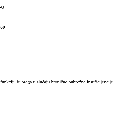
aj
060
unkciju bubrega u slučaju hronične bubrežne insuficijencije