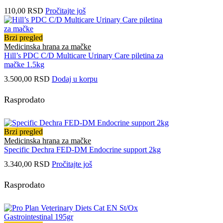
110,00
RSD
Pročitajte još
Brzi pregled
Medicinska hrana za mačke
Hill’s PDC C/D Multicare Urinary Care piletina za
mačke 1.5kg
3.500,00
RSD
Dodaj u korpu
Rasprodato
Brzi pregled
Medicinska hrana za mačke
Specific Dechra FED-DM Endocrine support 2kg
3.340,00
RSD
Pročitajte još
Rasprodato