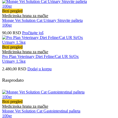
Brzi pregled
Medicinska hrana za mačke
Monge Vet Solution Cat Urinary Struvite pašteta
100gr
90,00
RSD
Pročitajte još
Brzi pregled
Medicinska hrana za mačke
Pro Plan Veterinary Diet Feline/Cat UR St/Ox
Urinary 1.5kg
2.480,00
RSD
Dodaj u korpu
Rasprodato
Brzi pregled
Medicinska hrana za mačke
Monge Vet Solution Cat Gastointestinal pašteta
100gr