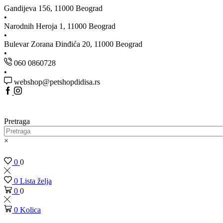
Gandijeva 156, 11000 Beograd
Narodnih Heroja 1, 11000 Beograd
Bulevar Zorana Đinđića 20, 11000 Beograd
060 0860728
webshop@petshopdidisa.rs
Facebook
Instagram
Pretraga
×
0
0
0
Lista želja
0
0
0
Kolica