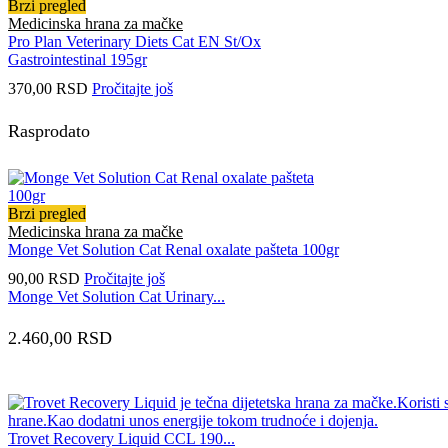
Brzi pregled
Medicinska hrana za mačke
Pro Plan Veterinary Diets Cat EN St/Ox
Gastrointestinal 195gr
370,00
RSD
Pročitajte još
Rasprodato
Brzi pregled
Medicinska hrana za mačke
Monge Vet Solution Cat Renal oxalate pašteta 100gr
90,00
RSD
Pročitajte još
Monge Vet Solution Cat Urinary...
2.460,00
RSD
Trovet Recovery Liquid CCL 190...