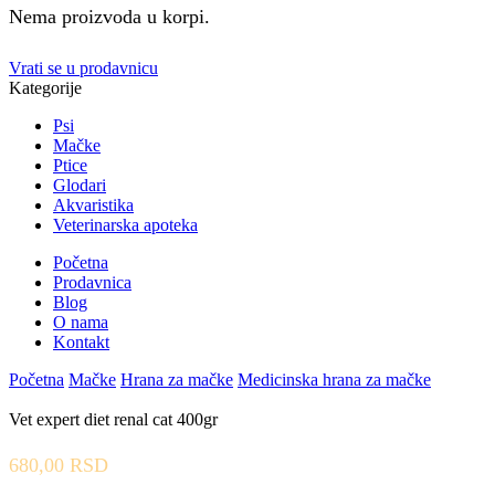
Nema proizvoda u korpi.
Vrati se u prodavnicu
Kategorije
Psi
Mačke
Ptice
Glodari
Akvaristika
Veterinarska apoteka
Početna
Prodavnica
Blog
O nama
Kontakt
Početna
Mačke
Hrana za mačke
Medicinska hrana za mačke
Vet expert diet renal cat 400gr
680,00
RSD