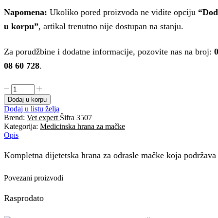
Napomena:
Ukoliko pored proizvoda ne vidite opciju
“Dod
u korpu”
, artikal trenutno nije dostupan na stanju.
Za porudžbine i dodatne informacije, pozovite nas na broj:
08 60 728
.
Vet
expert
Dodaj u korpu
diet
Dodaj u listu želja
renal
Brend:
Vet expert
Šifra
3507
cat
Kategorija:
Medicinska hrana za mačke
400gr
Opis
količina
Kompletna dijetetska hrana za odrasle mačke koja podržava f
Povezani proizvodi
Rasprodato