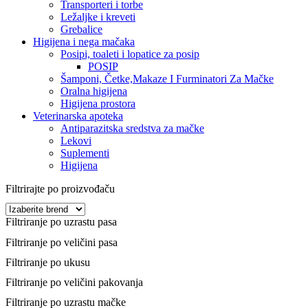
Transporteri i torbe
Ležaljke i kreveti
Grebalice
Higijena i nega mačaka
Posipi, toaleti i lopatice za posip
POSIP
Šamponi, Četke,Makaze I Furminatori Za Mačke
Oralna higijena
Higijena prostora
Veterinarska apoteka
Antiparazitska sredstva za mačke
Lekovi
Suplementi
Higijena
Filtrirajte po proizvođaču
Filtriranje po uzrastu pasa
Filtriranje po veličini pasa
Filtriranje po ukusu
Filtriranje po veličini pakovanja
Filtriranje po uzrastu mačke