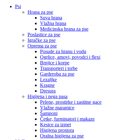
Psi
Hrana za pse
Suva hrana
Vlažna hrana
Medicinska hrana za pse
Poslastice za pse
Igračke za pse
Oprema za pse
Posude za hranu i vodu
Ogrlice, amovi, povodci i flexi
Brnjice i korpe
Transporteri i torbe
Garderoba za pse
Lezaljke
Kragne
Dresura
Higijena i nega pasa
Pelene, prostirke i zastitne gace
Vlažne maramice
Šamponi
Četke, furminatori i makaze
Kesice za izmet
Higijena prostora
Oralna higijena za pse