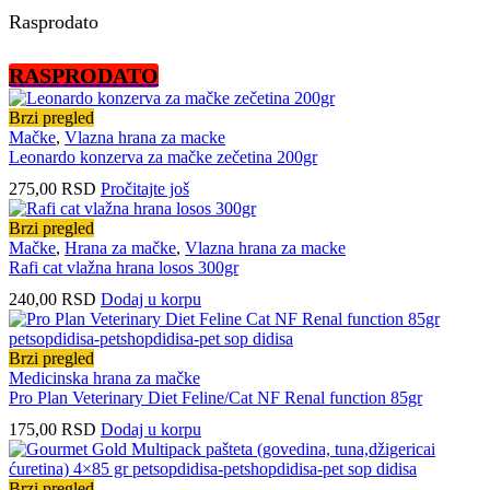
Rasprodato
RASPRODATO
Brzi pregled
Mačke
,
Vlazna hrana za macke
Leonardo konzerva za mačke zečetina 200gr
275,00
RSD
Pročitajte još
Brzi pregled
Mačke
,
Hrana za mačke
,
Vlazna hrana za macke
Rafi cat vlažna hrana losos 300gr
240,00
RSD
Dodaj u korpu
Brzi pregled
Medicinska hrana za mačke
Pro Plan Veterinary Diet Feline/Cat NF Renal function 85gr
175,00
RSD
Dodaj u korpu
Brzi pregled