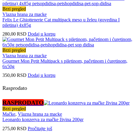
Brzi pregled
Vlazna hrana za macke
Felix Le Ghiottenerie Cat multipack meso u želeu (govedina I
piletina) 4x85g
280,00
RSD
Dodaj u korpu
Brzi pregled
Vlazna hrana za macke
Gourmet Mon Petit Multipack s piletinom, pačetinom i ćuretinom,
6x50g
350,00
RSD
Dodaj u korpu
Rasprodato
RASPRODATO
Brzi pregled
Mačke
,
Vlazna hrana za macke
Leonardo konzerva za mačke živina 200gr
275,00
RSD
Pročitajte još