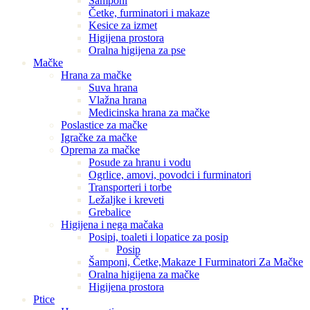
Šamponi
Četke, furminatori i makaze
Kesice za izmet
Higijena prostora
Oralna higijena za pse
Mačke
Hrana za mačke
Suva hrana
Vlažna hrana
Medicinska hrana za mačke
Poslastice za mačke
Igračke za mačke
Oprema za mačke
Posude za hranu i vodu
Ogrlice, amovi, povodci i furminatori
Transporteri i torbe
Ležaljke i kreveti
Grebalice
Higijena i nega mačaka
Posipi, toaleti i lopatice za posip
Posip
Šamponi, Četke,Makaze I Furminatori Za Mačke
Oralna higijena za mačke
Higijena prostora
Ptice