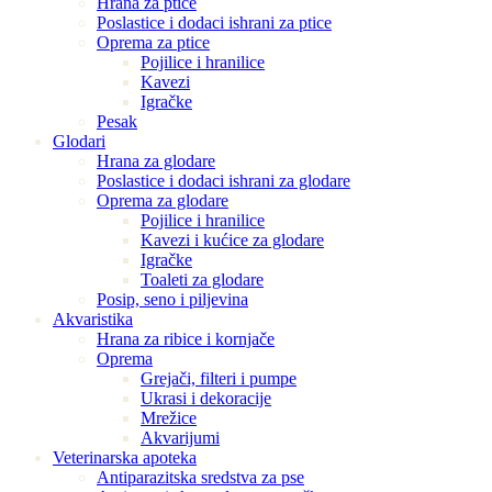
Hrana za ptice
Poslastice i dodaci ishrani za ptice
Oprema za ptice
Pojilice i hranilice
Kavezi
Igračke
Pesak
Glodari
Hrana za glodare
Poslastice i dodaci ishrani za glodare
Oprema za glodare
Pojilice i hranilice
Kavezi i kućice za glodare
Igračke
Toaleti za glodare
Posip, seno i piljevina
Akvaristika
Hrana za ribice i kornjače
Oprema
Grejači, filteri i pumpe
Ukrasi i dekoracije
Mrežice
Akvarijumi
Veterinarska apoteka
Antiparazitska sredstva za pse