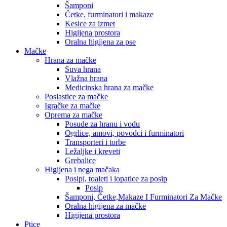
Šamponi
Četke, furminatori i makaze
Kesice za izmet
Higijena prostora
Oralna higijena za pse
Mačke
Hrana za mačke
Suva hrana
Vlažna hrana
Medicinska hrana za mačke
Poslastice za mačke
Igračke za mačke
Oprema za mačke
Posude za hranu i vodu
Ogrlice, amovi, povodci i furminatori
Transporteri i torbe
Ležaljke i kreveti
Grebalice
Higijena i nega mačaka
Posipi, toaleti i lopatice za posip
Posip
Šamponi, Četke,Makaze I Furminatori Za Mačke
Oralna higijena za mačke
Higijena prostora
Ptice