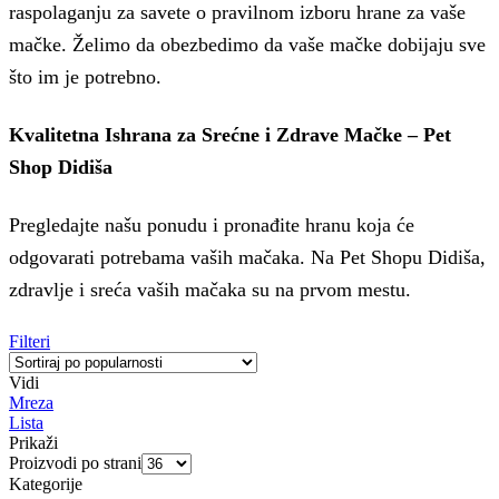
raspolaganju za savete o pravilnom izboru hrane za vaše
mačke. Želimo da obezbedimo da vaše mačke dobijaju sve
što im je potrebno.
Kvalitetna Ishrana za Srećne i Zdrave Mačke – Pet
Shop Didiša
Pregledajte našu ponudu i pronađite hranu koja će
odgovarati potrebama vaših mačaka. Na Pet Shopu Didiša,
zdravlje i sreća vaših mačaka su na prvom mestu.
Filteri
Vidi
Mreza
Lista
Prikaži
Proizvodi po strani
Kategorije