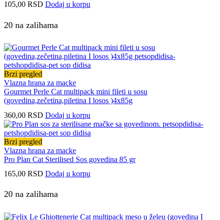
105,00
RSD
Dodaj u korpu
20 na zalihama
Brzi pregled
Vlazna hrana za macke
Gourmet Perle Cat multipack mini fileti u sosu
(govedina,zečetina,piletina I losos )4x85g
360,00
RSD
Dodaj u korpu
Brzi pregled
Vlazna hrana za macke
Pro Plan Cat Sterilised Sos govedina 85 gr
165,00
RSD
Dodaj u korpu
20 na zalihama