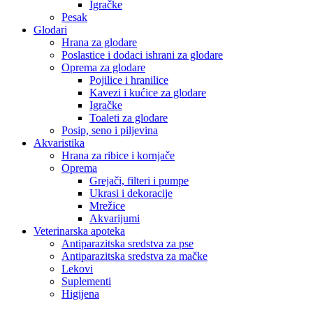
Igračke
Pesak
Glodari
Hrana za glodare
Poslastice i dodaci ishrani za glodare
Oprema za glodare
Pojilice i hranilice
Kavezi i kućice za glodare
Igračke
Toaleti za glodare
Posip, seno i piljevina
Akvaristika
Hrana za ribice i kornjače
Oprema
Grejači, filteri i pumpe
Ukrasi i dekoracije
Mrežice
Akvarijumi
Veterinarska apoteka
Antiparazitska sredstva za pse
Antiparazitska sredstva za mačke
Lekovi
Suplementi
Higijena