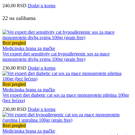
240,00
RSD
Dodaj u korpu
22 na zalihama
Brzi pregled
Medicinska hrana za mačke
Vet expert diet sensitivity cat hypoallergenic sos za mace
monoprotein divlja svinja 100gr (grain free)
230,00
RSD
Dodaj u korpu
Brzi pregled
Medicinska hrana za mačke
Vet expert diet diabetic cat sos za mace monoprotein piletina 100gr
(bez šećera)
230,00
RSD
Dodaj u korpu
Brzi pregled
Medicinska hrana za mačke