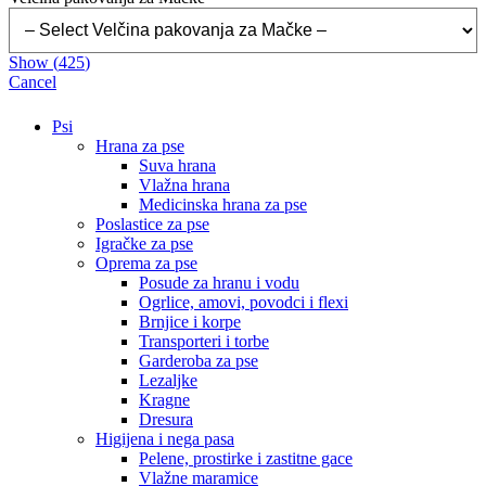
Show
(
425
)
Cancel
Psi
Hrana za pse
Suva hrana
Vlažna hrana
Medicinska hrana za pse
Poslastice za pse
Igračke za pse
Oprema za pse
Posude za hranu i vodu
Ogrlice, amovi, povodci i flexi
Brnjice i korpe
Transporteri i torbe
Garderoba za pse
Lezaljke
Kragne
Dresura
Higijena i nega pasa
Pelene, prostirke i zastitne gace
Vlažne maramice