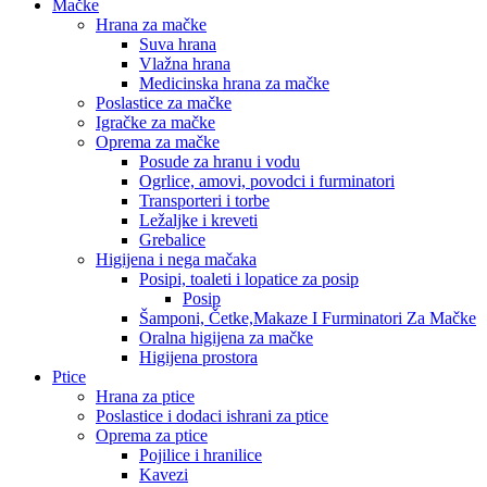
Mačke
Hrana za mačke
Suva hrana
Vlažna hrana
Medicinska hrana za mačke
Poslastice za mačke
Igračke za mačke
Oprema za mačke
Posude za hranu i vodu
Ogrlice, amovi, povodci i furminatori
Transporteri i torbe
Ležaljke i kreveti
Grebalice
Higijena i nega mačaka
Posipi, toaleti i lopatice za posip
Posip
Šamponi, Četke,Makaze I Furminatori Za Mačke
Oralna higijena za mačke
Higijena prostora
Ptice
Hrana za ptice
Poslastice i dodaci ishrani za ptice
Oprema za ptice
Pojilice i hranilice
Kavezi