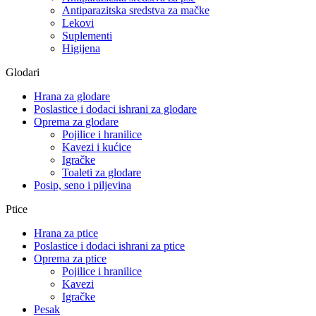
Antiparazitska sredstva za mačke
Lekovi
Suplementi
Higijena
Glodari
Hrana za glodare
Poslastice i dodaci ishrani za glodare
Oprema za glodare
Pojilice i hranilice
Kavezi i kućice
Igračke
Toaleti za glodare
Posip, seno i piljevina
Ptice
Hrana za ptice
Poslastice i dodaci ishrani za ptice
Oprema za ptice
Pojilice i hranilice
Kavezi
Igračke
Pesak