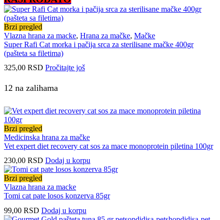
Brzi pregled
Vlazna hrana za macke
,
Hrana za mačke
,
Mačke
Super Rafi Cat morka i pačija srca za sterilisane mačke 400gr
(pašteta sa filetima)
325,00
RSD
Pročitajte još
12 na zalihama
Brzi pregled
Medicinska hrana za mačke
Vet expert diet recovery cat sos za mace monoprotein piletina 100gr
230,00
RSD
Dodaj u korpu
Brzi pregled
Vlazna hrana za macke
Tomi cat pate losos konzerva 85gr
99,00
RSD
Dodaj u korpu