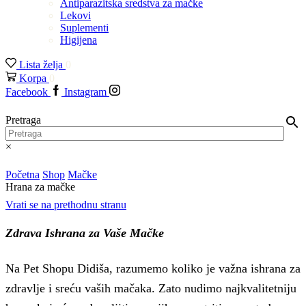
Antiparazitska sredstva za mačke
Lekovi
Suplementi
Higijena
Lista želja
0
Korpa
0
Facebook
Instagram
Pretraga
×
Početna
Shop
Mačke
Hrana za mačke
Vrati se na prethodnu stranu
Zdrava Ishrana za Vaše Mačke
Na Pet Shopu Didiša, razumemo koliko je važna ishrana za
zdravlje i sreću vaših mačaka. Zato nudimo najkvalitetniju