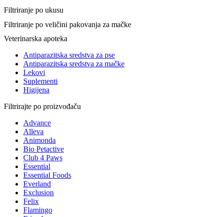
Filtriranje po ukusu
Filtriranje po veličini pakovanja za mačke
Veterinarska apoteka
Antiparazitska sredstva za pse
Antiparazitska sredstva za mačke
Lekovi
Suplementi
Higijena
Filtrirajte po proizvođaču
Advance
Alleva
Animonda
Bio Petactive
Club 4 Paws
Essential
Essential Foods
Everland
Exclusion
Felix
Flamingo