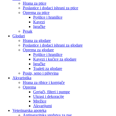
Hrana za ptice
Poslastice i dodaci ishrani za ptice
Oprema za ptice
Pojilice i hranilice
Kavezi
Igračke
Pesak
Glodari
Hrana za glodare
Poslastice i dodaci ishrani za glodare
Oprema za glodare
Pojilice i hranilice
Kavezi i kućice za glodare
Igračke
Toaleti za glodare
Posip, seno i piljevina
Akvaristika
Hrana za ribice i kornjače
Oprema
Grejači, filteri i pumpe
Ukrasi i dekoracije
Mrežice
Akvarijumi
Veterinarska apoteka
Antiparazitska sredstva za pse