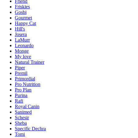
Friend
Friskies
Gosbi
Gourmet
Happy Cat
Hill's
Josera
LaMurr
Leonardo
Monge
My love
Natural Trainer
Piper
Premil
Primordial
Pro Nutrition
Pro Plan
Purina
Rafi
Royal Canin
Sanimed
Schesir
Sheba
Specific Dechra
Tomi