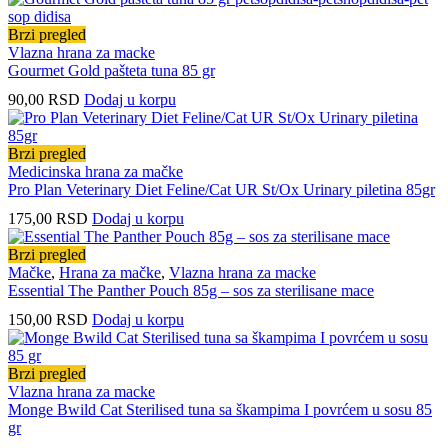
Brzi pregled
Vlazna hrana za macke
Gourmet Gold pašteta tuna 85 gr
90,00
RSD
Dodaj u korpu
Brzi pregled
Medicinska hrana za mačke
Pro Plan Veterinary Diet Feline/Cat UR St/Ox Urinary piletina 85gr
175,00
RSD
Dodaj u korpu
Brzi pregled
Mačke
,
Hrana za mačke
,
Vlazna hrana za macke
Essential The Panther Pouch 85g – sos za sterilisane mace
150,00
RSD
Dodaj u korpu
Brzi pregled
Vlazna hrana za macke
Monge Bwild Cat Sterilised tuna sa škampima I povrćem u sosu 85
gr