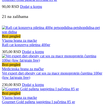
90,00
RSD
Dodaj u korpu
21 na zalihama
Brzi pregled
Vlazna hrana za macke
Rafi cat konzerva piletina 400gr
305,00
RSD
Dodaj u korpu
Brzi pregled
Medicinska hrana za mačke
Vet expert diet obesity cat sos za mace monoprotein ćuretina 100gr
(low fat/grain free)
230,00
RSD
Dodaj u korpu
Brzi pregled
Vlazna hrana za macke
Gourmet Gold pašteta jagnjetina I pačetina 85 gr