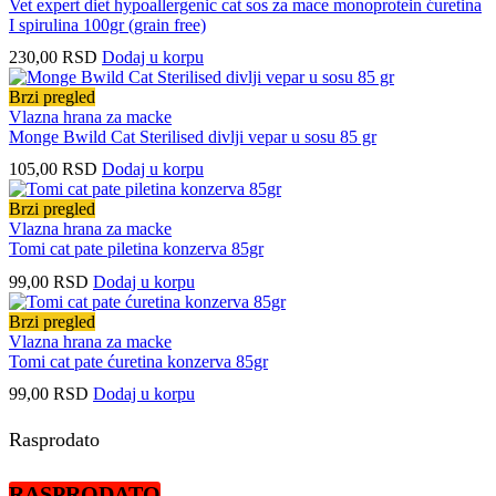
Vet expert diet hypoallergenic cat sos za mace monoprotein ćuretina
I spirulina 100gr (grain free)
230,00
RSD
Dodaj u korpu
Brzi pregled
Vlazna hrana za macke
Monge Bwild Cat Sterilised divlji vepar u sosu 85 gr
105,00
RSD
Dodaj u korpu
Brzi pregled
Vlazna hrana za macke
Tomi cat pate piletina konzerva 85gr
99,00
RSD
Dodaj u korpu
Brzi pregled
Vlazna hrana za macke
Tomi cat pate ćuretina konzerva 85gr
99,00
RSD
Dodaj u korpu
Rasprodato
RASPRODATO