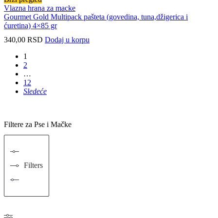
Vlazna hrana za macke
Gourmet Gold Multipack pašteta (govedina, tuna,džigerica i
ćuretina) 4×85 gr
340,00
RSD
Dodaj u korpu
1
2
…
12
Sledeće
Filtere za Pse i Mačke
Filters