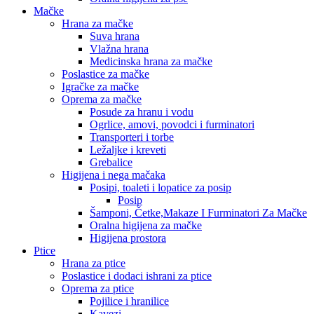
Mačke
Hrana za mačke
Suva hrana
Vlažna hrana
Medicinska hrana za mačke
Poslastice za mačke
Igračke za mačke
Oprema za mačke
Posude za hranu i vodu
Ogrlice, amovi, povodci i furminatori
Transporteri i torbe
Ležaljke i kreveti
Grebalice
Higijena i nega mačaka
Posipi, toaleti i lopatice za posip
Posip
Šamponi, Četke,Makaze I Furminatori Za Mačke
Oralna higijena za mačke
Higijena prostora
Ptice
Hrana za ptice
Poslastice i dodaci ishrani za ptice
Oprema za ptice
Pojilice i hranilice
Kavezi