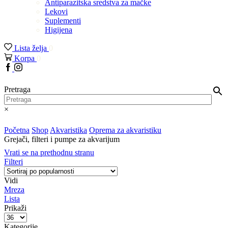
Antiparazitska sredstva za mačke
Lekovi
Suplementi
Higijena
Lista želja
0
Korpa
0
Facebook
Instagram
Pretraga
×
Početna
Shop
Akvaristika
Oprema za akvaristiku
Grejači, filteri i pumpe za akvarijum
Vrati se na prethodnu stranu
Filteri
Vidi
Mreza
Lista
Prikaži
Proizvodi
po
Kategorije