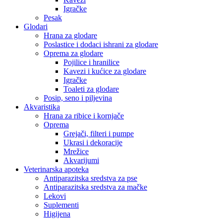
Igračke
Pesak
Glodari
Hrana za glodare
Poslastice i dodaci ishrani za glodare
Oprema za glodare
Pojilice i hranilice
Kavezi i kućice za glodare
Igračke
Toaleti za glodare
Posip, seno i piljevina
Akvaristika
Hrana za ribice i kornjače
Oprema
Grejači, filteri i pumpe
Ukrasi i dekoracije
Mrežice
Akvarijumi
Veterinarska apoteka
Antiparazitska sredstva za pse
Antiparazitska sredstva za mačke
Lekovi
Suplementi
Higijena