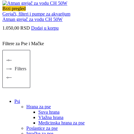
Brzi pregled
Grejači, filteri i pumpe za akvarijum
Atman grejač za vodu CH 50W
1.050,00
RSD
Dodaj u korpu
Filtere za Pse i Mačke
Filters
Psi
Hrana za pse
Suva hrana
Vlažna hrana
Medicinska hrana za pse
Poslastice za pse
Igračke za pse