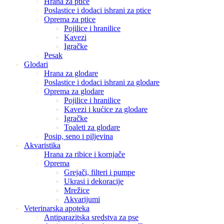
Hrana za ptice
Poslastice i dodaci ishrani za ptice
Oprema za ptice
Pojilice i hranilice
Kavezi
Igračke
Pesak
Glodari
Hrana za glodare
Poslastice i dodaci ishrani za glodare
Oprema za glodare
Pojilice i hranilice
Kavezi i kućice za glodare
Igračke
Toaleti za glodare
Posip, seno i piljevina
Akvaristika
Hrana za ribice i kornjače
Oprema
Grejači, filteri i pumpe
Ukrasi i dekoracije
Mrežice
Akvarijumi
Veterinarska apoteka
Antiparazitska sredstva za pse