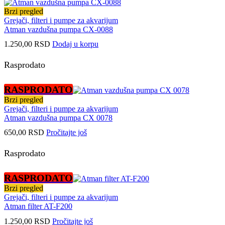
Brzi pregled
Grejači, filteri i pumpe za akvarijum
Atman vazdušna pumpa CX-0088
1.250,00
RSD
Dodaj u korpu
Rasprodato
RASPRODATO
Brzi pregled
Grejači, filteri i pumpe za akvarijum
Atman vazdušna pumpa CX 0078
650,00
RSD
Pročitajte još
Rasprodato
RASPRODATO
Brzi pregled
Grejači, filteri i pumpe za akvarijum
Atman filter AT-F200
1.250,00
RSD
Pročitajte još