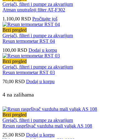
Grejači, filteri i pumpe za akvarijum
Atman unutrašnji filter AT-F302
1.100,00
RSD
Pročitajte još
Brzi pregled
Grejači, filteri i pumpe za akvarijum
Resun termometar RST 04
100,00
RSD
Dodaj u korpu
Brzi pregled
Grejači, filteri i pumpe za akvarijum
Resun termometar RST 03
70,00
RSD
Dodaj u korpu
4 na zalihama
Brzi pregled
Grejači, filteri i pumpe za akvarijum
Resun raspršivač vazduha mali valjak AS 108
25,00
RSD
Dodaj u korpu