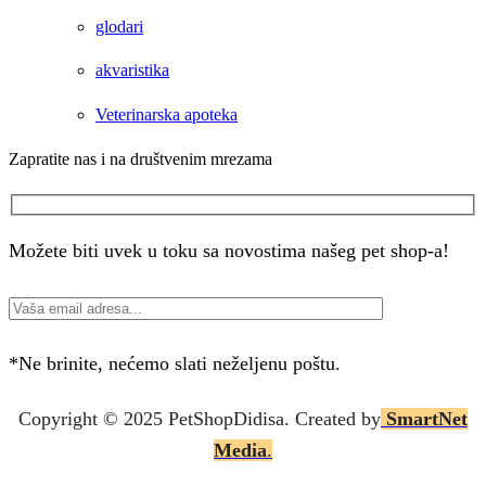
glodari
akvaristika
Veterinarska apoteka
Zapratite nas i na društvenim mrezama
Facebook
Instagram
Možete biti uvek u toku sa novostima našeg pet shop-a!
*Ne brinite, nećemo slati neželjenu poštu.
Copyright © 2025 P
etShopDidisa
. Created by
SmartNet
Media
.