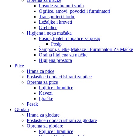
Oprema za mačke
Posude za hranu i vodu
Ogrlice, amovi, povodci i furminatori
Transporteri i torbe
Ležaljke i kreveti
Grebalice
Higijena i nega mačaka
Posipi, toaleti i lopatice za posip
Posip
Šamponi, Četke,Makaze I Furminatori Za Mačke
Oralna higijena za mačke
Higijena prostora
Ptice
Hrana za ptice
Poslastice i dodaci ishrani za ptice
Oprema za ptice
Pojilice i hranilice
Kavezi
Igračke
Pesak
Glodari
Hrana za glodare
Poslastice i dodaci ishrani za glodare
Oprema za glodare
Pojilice i hranilice