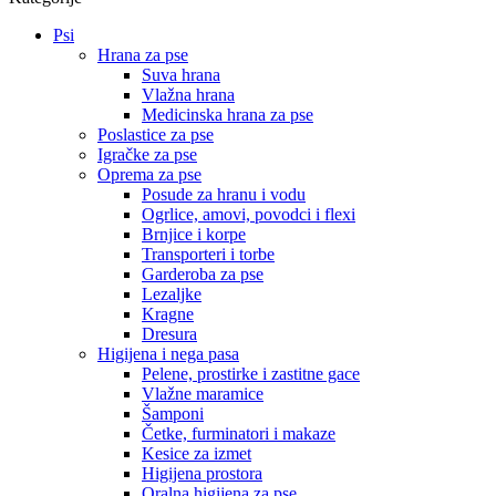
strani
Psi
Hrana za pse
Suva hrana
Vlažna hrana
Medicinska hrana za pse
Poslastice za pse
Igračke za pse
Oprema za pse
Posude za hranu i vodu
Ogrlice, amovi, povodci i flexi
Brnjice i korpe
Transporteri i torbe
Garderoba za pse
Lezaljke
Kragne
Dresura
Higijena i nega pasa
Pelene, prostirke i zastitne gace
Vlažne maramice
Šamponi
Četke, furminatori i makaze
Kesice za izmet
Higijena prostora
Oralna higijena za pse