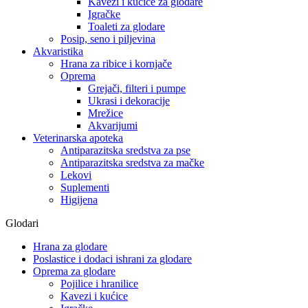
Kavezi i kućice za glodare
Igračke
Toaleti za glodare
Posip, seno i piljevina
Akvaristika
Hrana za ribice i kornjače
Oprema
Grejači, filteri i pumpe
Ukrasi i dekoracije
Mrežice
Akvarijumi
Veterinarska apoteka
Antiparazitska sredstva za pse
Antiparazitska sredstva za mačke
Lekovi
Suplementi
Higijena
Glodari
Hrana za glodare
Poslastice i dodaci ishrani za glodare
Oprema za glodare
Pojilice i hranilice
Kavezi i kućice