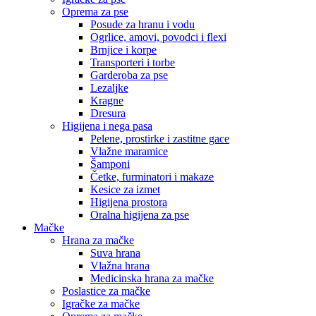
Oprema za pse
Posude za hranu i vodu
Ogrlice, amovi, povodci i flexi
Brnjice i korpe
Transporteri i torbe
Garderoba za pse
Lezaljke
Kragne
Dresura
Higijena i nega pasa
Pelene, prostirke i zastitne gace
Vlažne maramice
Šamponi
Četke, furminatori i makaze
Kesice za izmet
Higijena prostora
Oralna higijena za pse
Mačke
Hrana za mačke
Suva hrana
Vlažna hrana
Medicinska hrana za mačke
Poslastice za mačke
Igračke za mačke