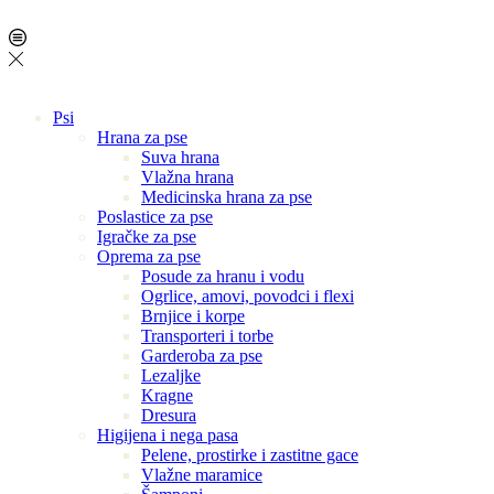
Psi
Hrana za pse
Suva hrana
Vlažna hrana
Medicinska hrana za pse
Poslastice za pse
Igračke za pse
Oprema za pse
Posude za hranu i vodu
Ogrlice, amovi, povodci i flexi
Brnjice i korpe
Transporteri i torbe
Garderoba za pse
Lezaljke
Kragne
Dresura
Higijena i nega pasa
Pelene, prostirke i zastitne gace
Vlažne maramice