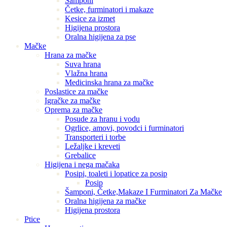
Šamponi
Četke, furminatori i makaze
Kesice za izmet
Higijena prostora
Oralna higijena za pse
Mačke
Hrana za mačke
Suva hrana
Vlažna hrana
Medicinska hrana za mačke
Poslastice za mačke
Igračke za mačke
Oprema za mačke
Posude za hranu i vodu
Ogrlice, amovi, povodci i furminatori
Transporteri i torbe
Ležaljke i kreveti
Grebalice
Higijena i nega mačaka
Posipi, toaleti i lopatice za posip
Posip
Šamponi, Četke,Makaze I Furminatori Za Mačke
Oralna higijena za mačke
Higijena prostora
Ptice