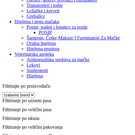
Transporteri i torbe
Ležaljke i kreveti
Grebalice
Higijena i nega mačaka
Posipi, toaleti i lopatice za posip
POSIP
Šamponi, Četke,Makaze I Furminatori Za Mačke
Oralna higijena
Higijena prostora
Veterinarska apoteka
Antiparazitska sredstva za mačke
Lekovi
Suplementi
Higijena
Filtrirajte po proizvođaču
Filtriranje po uzrastu pasa
Filtriranje po veličini pasa
Filtriranje po ukusu
Filtriranje po veličini pakovanja