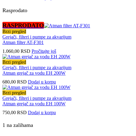
Rasprodato
RASPRODATO
Brzi pregled
Grejači, filteri i pumpe za akvarijum
Atman filter AT-F301
1.060,00
RSD
Pročitajte još
Brzi pregled
Grejači, filteri i pumpe za akvarijum
Atman grejač za vodu EH 200W
680,00
RSD
Dodaj u korpu
Brzi pregled
Grejači, filteri i pumpe za akvarijum
Atman grejač za vodu EH 100W
750,00
RSD
Dodaj u korpu
1 na zalihama