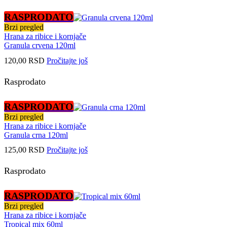
RASPRODATO
Brzi pregled
Hrana za ribice i kornjače
Granula crvena 120ml
120,00
RSD
Pročitajte još
Rasprodato
RASPRODATO
Brzi pregled
Hrana za ribice i kornjače
Granula crna 120ml
125,00
RSD
Pročitajte još
Rasprodato
RASPRODATO
Brzi pregled
Hrana za ribice i kornjače
Tropical mix 60ml