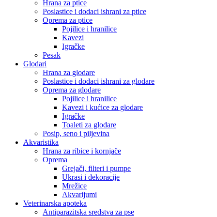
Hrana za ptice
Poslastice i dodaci ishrani za ptice
Oprema za ptice
Pojilice i hranilice
Kavezi
Igračke
Pesak
Glodari
Hrana za glodare
Poslastice i dodaci ishrani za glodare
Oprema za glodare
Pojilice i hranilice
Kavezi i kućice za glodare
Igračke
Toaleti za glodare
Posip, seno i piljevina
Akvaristika
Hrana za ribice i kornjače
Oprema
Grejači, filteri i pumpe
Ukrasi i dekoracije
Mrežice
Akvarijumi
Veterinarska apoteka
Antiparazitska sredstva za pse