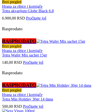
Brzi pregled
Hrana za ribice i kornjače
Tetra akvarijum Globe Black 6.8
6.900,00
RSD
Pročitajte još
Rasprodato
RASPRODATO
Brzi pregled
Hrana za ribice i kornjače
Tetra Wafer Mix sachet 15gr
140,00
RSD
Pročitajte još
Rasprodato
RASPRODATO
Brzi pregled
Hrana za ribice i kornjače
Tetra Min Holiday 30gr 14 dana
500,00
RSD
Pročitajte još