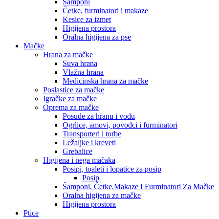
Šamponi
Četke, furminatori i makaze
Kesice za izmet
Higijena prostora
Oralna higijena za pse
Mačke
Hrana za mačke
Suva hrana
Vlažna hrana
Medicinska hrana za mačke
Poslastice za mačke
Igračke za mačke
Oprema za mačke
Posude za hranu i vodu
Ogrlice, amovi, povodci i furminatori
Transporteri i torbe
Ležaljke i kreveti
Grebalice
Higijena i nega mačaka
Posipi, toaleti i lopatice za posip
Posip
Šamponi, Četke,Makaze I Furminatori Za Mačke
Oralna higijena za mačke
Higijena prostora
Ptice