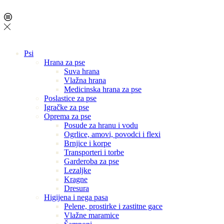
Psi
Hrana za pse
Suva hrana
Vlažna hrana
Medicinska hrana za pse
Poslastice za pse
Igračke za pse
Oprema za pse
Posude za hranu i vodu
Ogrlice, amovi, povodci i flexi
Brnjice i korpe
Transporteri i torbe
Garderoba za pse
Lezaljke
Kragne
Dresura
Higijena i nega pasa
Pelene, prostirke i zastitne gace
Vlažne maramice