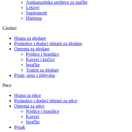
Antiparazitska sredstva za mačke
Lekovi
Suplementi
Higijena
Glodari
Hrana za glodare
Poslastice i dodaci ishrani za glodare
Oprema za glodare
Pojilice i hranilice
Kavezi i kućice
Igračke
Toaleti za glodare
Posip, seno i piljevina
Ptice
Hrana za ptice
Poslastice i dodaci ishrani za ptice
Oprema za ptice
Pojilice i hranilice
Kavezi
Igračke
Pesak