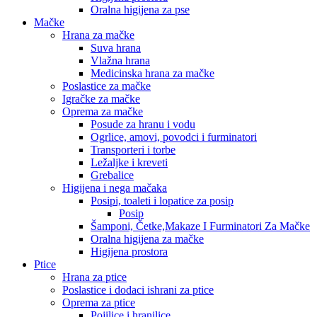
Oralna higijena za pse
Mačke
Hrana za mačke
Suva hrana
Vlažna hrana
Medicinska hrana za mačke
Poslastice za mačke
Igračke za mačke
Oprema za mačke
Posude za hranu i vodu
Ogrlice, amovi, povodci i furminatori
Transporteri i torbe
Ležaljke i kreveti
Grebalice
Higijena i nega mačaka
Posipi, toaleti i lopatice za posip
Posip
Šamponi, Četke,Makaze I Furminatori Za Mačke
Oralna higijena za mačke
Higijena prostora
Ptice
Hrana za ptice
Poslastice i dodaci ishrani za ptice
Oprema za ptice
Pojilice i hranilice