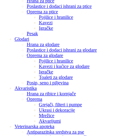
Hrana za ptice
Poslastice i dodaci ishrani za ptice
Oprema za ptice
Pojilice i hranilice
Kavezi
Igračke
Pesak
Glodari
Hrana za glodare
Poslastice i dodaci ishrani za glodare
Oprema za glodare
Pojilice i hranilice
Kavezi i kućice za glodare
Igračke
Toaleti za glodare
Posip, seno i piljevina
Akvaristika
Hrana za ribice i kornjače
Oprema
Grejači, filteri i pumpe
Ukrasi i dekoracije
Mrežice
Akvarijumi
Veterinarska apoteka
Antiparazitska sredstva za pse