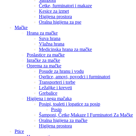
Šamponi
Četke, furminatori i makaze
Kesice za izmet
Higijena prostora
Oralna higijena za pse
Mačke
Hrana za mačke
Suva hrana
Vlažna hrana
Medicinska hrana za mačke
Poslastice za mačke
Igračke za mačke
Oprema za mačke
Posude za hranu i vodu
Ogrlice, amovi, povodci i furminatori
Transporteri i torbe
Ležaljke i kreveti
Grebalice
Higijena i nega mačaka
Posipi, toaleti i lopatice za posip
Posip
Šamponi, Četke,Makaze I Furminatori Za Mačke
Oralna higijena za mačke
Higijena prostora
Ptice