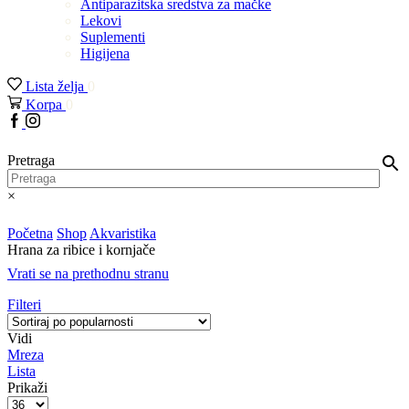
Antiparazitska sredstva za mačke
Lekovi
Suplementi
Higijena
Lista želja
0
Korpa
0
Facebook
Instagram
Pretraga
×
Početna
Shop
Akvaristika
Hrana za ribice i kornjače
Vrati se na prethodnu stranu
Filteri
Vidi
Mreza
Lista
Prikaži
Proizvodi