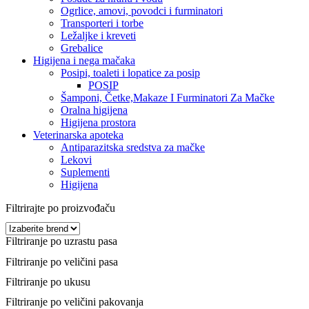
Ogrlice, amovi, povodci i furminatori
Transporteri i torbe
Ležaljke i kreveti
Grebalice
Higijena i nega mačaka
Posipi, toaleti i lopatice za posip
POSIP
Šamponi, Četke,Makaze I Furminatori Za Mačke
Oralna higijena
Higijena prostora
Veterinarska apoteka
Antiparazitska sredstva za mačke
Lekovi
Suplementi
Higijena
Filtrirajte po proizvođaču
Filtriranje po uzrastu pasa
Filtriranje po veličini pasa
Filtriranje po ukusu
Filtriranje po veličini pakovanja