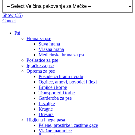
Show
(
35
)
Cancel
Psi
Hrana za pse
Suva hrana
Vlažna hrana
Medicinska hrana za pse
Poslastice za pse
Igračke za pse
Oprema za pse
Posude za hranu i vodu
Ogrlice, amovi, povodci i flexi
Brnjice i korpe
Transporteri i torbe
Garderoba za pse
Lezaljke
Kragne
Dresura
Higijena i nega pasa
Pelene, prostirke i zastitne gace
Vlažne maramice