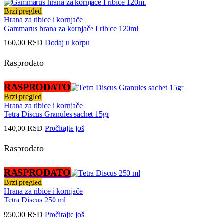
Brzi pregled
Hrana za ribice i kornjače
Gammarus hrana za kornjače I ribice 120ml
160,00
RSD
Dodaj u korpu
Rasprodato
RASPRODATO
Brzi pregled
Hrana za ribice i kornjače
Tetra Discus Granules sachet 15gr
140,00
RSD
Pročitajte još
Rasprodato
RASPRODATO
Brzi pregled
Hrana za ribice i kornjače
Tetra Discus 250 ml
950,00
RSD
Pročitajte još