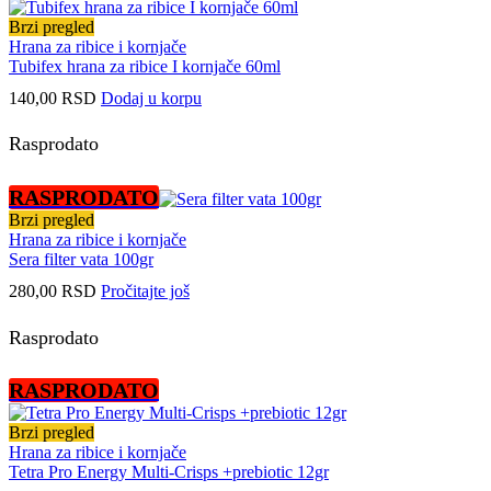
Brzi pregled
Hrana za ribice i kornjače
Tubifex hrana za ribice I kornjače 60ml
140,00
RSD
Dodaj u korpu
Rasprodato
RASPRODATO
Brzi pregled
Hrana za ribice i kornjače
Sera filter vata 100gr
280,00
RSD
Pročitajte još
Rasprodato
RASPRODATO
Brzi pregled
Hrana za ribice i kornjače
Tetra Pro Energy Multi-Crisps +prebiotic 12gr