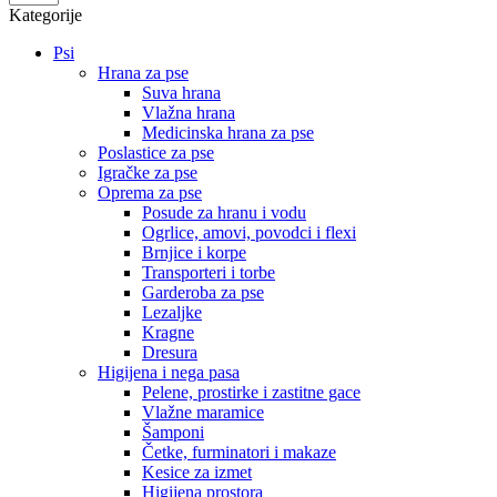
po
Kategorije
strani
Psi
Hrana za pse
Suva hrana
Vlažna hrana
Medicinska hrana za pse
Poslastice za pse
Igračke za pse
Oprema za pse
Posude za hranu i vodu
Ogrlice, amovi, povodci i flexi
Brnjice i korpe
Transporteri i torbe
Garderoba za pse
Lezaljke
Kragne
Dresura
Higijena i nega pasa
Pelene, prostirke i zastitne gace
Vlažne maramice
Šamponi
Četke, furminatori i makaze
Kesice za izmet
Higijena prostora