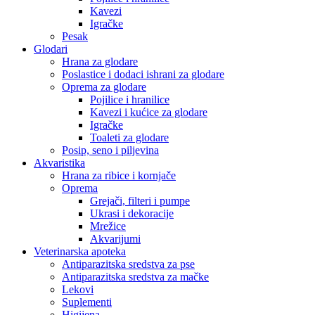
Kavezi
Igračke
Pesak
Glodari
Hrana za glodare
Poslastice i dodaci ishrani za glodare
Oprema za glodare
Pojilice i hranilice
Kavezi i kućice za glodare
Igračke
Toaleti za glodare
Posip, seno i piljevina
Akvaristika
Hrana za ribice i kornjače
Oprema
Grejači, filteri i pumpe
Ukrasi i dekoracije
Mrežice
Akvarijumi
Veterinarska apoteka
Antiparazitska sredstva za pse
Antiparazitska sredstva za mačke
Lekovi
Suplementi
Higijena