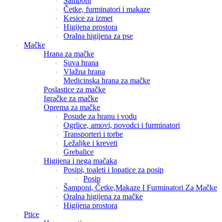
Šamponi
Četke, furminatori i makaze
Kesice za izmet
Higijena prostora
Oralna higijena za pse
Mačke
Hrana za mačke
Suva hrana
Vlažna hrana
Medicinska hrana za mačke
Poslastice za mačke
Igračke za mačke
Oprema za mačke
Posude za hranu i vodu
Ogrlice, amovi, povodci i furminatori
Transporteri i torbe
Ležaljke i kreveti
Grebalice
Higijena i nega mačaka
Posipi, toaleti i lopatice za posip
Posip
Šamponi, Četke,Makaze I Furminatori Za Mačke
Oralna higijena za mačke
Higijena prostora
Ptice