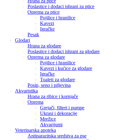
Hrana za ptice
Poslastice i dodaci ishrani za ptice
Oprema za ptice
Pojilice i hranilice
Kavezi
Igračke
Pesak
Glodari
Hrana za glodare
Poslastice i dodaci ishrani za glodare
Oprema za glodare
Pojilice i hranilice
Kavezi i kućice za glodare
Igračke
Toaleti za glodare
Posip, seno i piljevina
Akvaristika
Hrana za ribice i kornjače
Oprema
Grejači, filteri i pumpe
Ukrasi i dekoracije
Mrežice
Akvarijumi
Veterinarska apoteka
Antiparazitska sredstva za pse