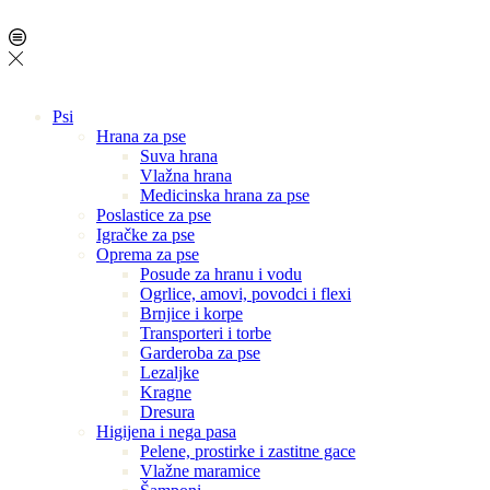
Psi
Hrana za pse
Suva hrana
Vlažna hrana
Medicinska hrana za pse
Poslastice za pse
Igračke za pse
Oprema za pse
Posude za hranu i vodu
Ogrlice, amovi, povodci i flexi
Brnjice i korpe
Transporteri i torbe
Garderoba za pse
Lezaljke
Kragne
Dresura
Higijena i nega pasa
Pelene, prostirke i zastitne gace
Vlažne maramice