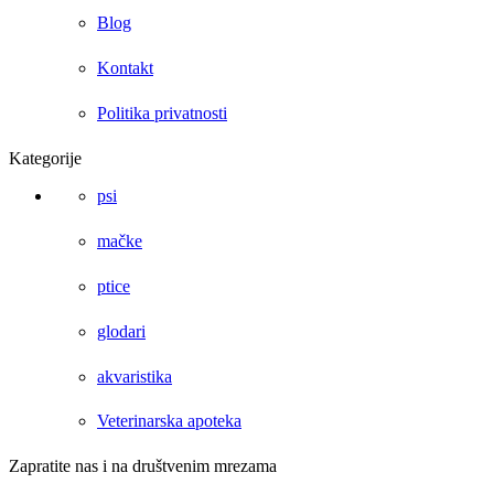
Blog
Kontakt
Politika privatnosti
Kategorije
psi
mačke
ptice
glodari
akvaristika
Veterinarska apoteka
Zapratite nas i na društvenim mrezama