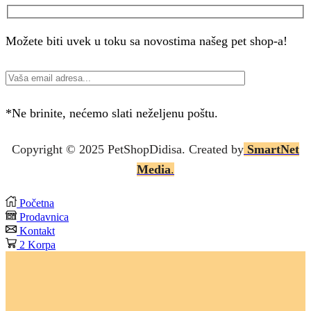
Facebook
Instagram
Možete biti uvek u toku sa novostima našeg pet shop-a!
*Ne brinite, nećemo slati neželjenu poštu.
Copyright © 2025 P
etShopDidisa
. Created by
SmartNet
Media
.
Početna
Prodavnica
Kontakt
2
Korpa