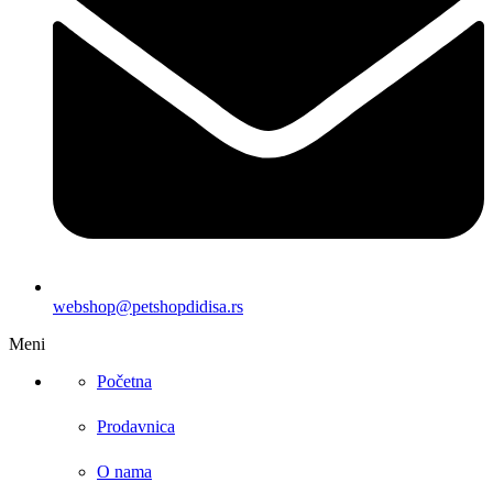
webshop@petshopdidisa.rs
Meni
Početna
Prodavnica
O nama