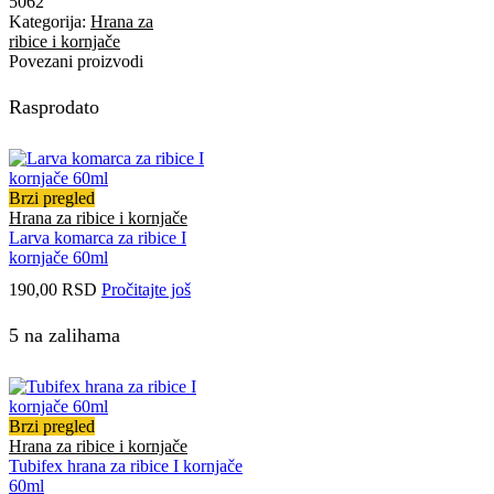
5062
Kategorija:
Hrana za
ribice i kornjače
Povezani proizvodi
Rasprodato
Brzi pregled
Hrana za ribice i kornjače
Larva komarca za ribice I
kornjače 60ml
190,00
RSD
Pročitajte još
5 na zalihama
Brzi pregled
Hrana za ribice i kornjače
Tubifex hrana za ribice I kornjače
60ml