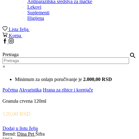
Antiparazitska sredstva za mačke
Lekovi
Suplementi
Higijena
Lista želja
6
Korpa
2
Facebook
Instagram
Pretraga
×
Minimum za onlajn poručivanje je
2.000,00
RSD
Početna
Akvaristika
Hrana za ribice i kornjače
Granula crvena 120ml
120,00
RSD
Dodaj u listu želja
Brend:
Dina Pet
Šifra