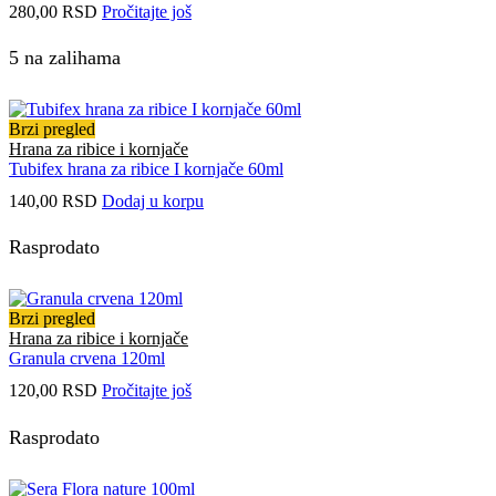
280,00
RSD
Pročitajte još
5 na zalihama
Brzi pregled
Hrana za ribice i kornjače
Tubifex hrana za ribice I kornjače 60ml
140,00
RSD
Dodaj u korpu
Rasprodato
Brzi pregled
Hrana za ribice i kornjače
Granula crvena 120ml
120,00
RSD
Pročitajte još
Rasprodato