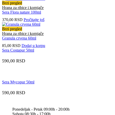
Brzi pregled
Hrana za ribice i kornjače
Sera Flora nature 100ml
370,00
RSD
Pročitajte još
Brzi pregled
Hrana za ribice i kornjače
Granula crvena 60ml
85,00
RSD
Dodaj u korpu
Sera Costapur 50ml
590,00
RSD
Sera Mycopur 50ml
590,00
RSD
Ponedeljak - Petak 09:00h - 20:00h
Subota 08:30h - 17:00h