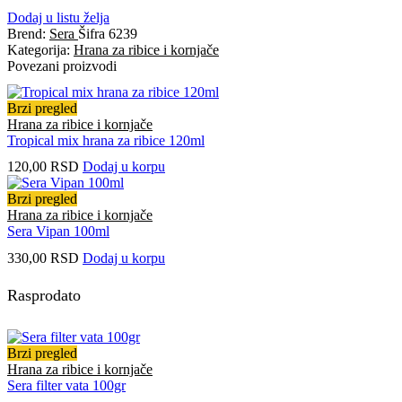
Dodaj u listu želja
Brend:
Sera
Šifra
6239
Kategorija:
Hrana za ribice i kornjače
Povezani proizvodi
Brzi pregled
Hrana za ribice i kornjače
Tropical mix hrana za ribice 120ml
120,00
RSD
Dodaj u korpu
Brzi pregled
Hrana za ribice i kornjače
Sera Vipan 100ml
330,00
RSD
Dodaj u korpu
Rasprodato
Brzi pregled
Hrana za ribice i kornjače
Sera filter vata 100gr