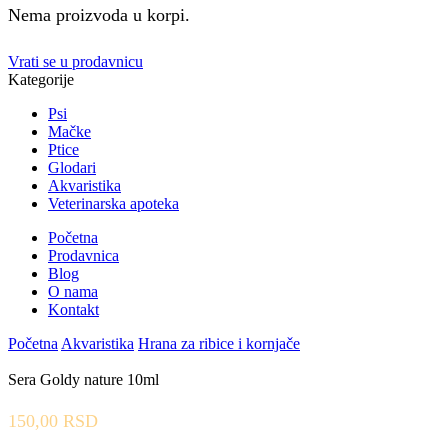
Nema proizvoda u korpi.
Vrati se u prodavnicu
Kategorije
Psi
Mačke
Ptice
Glodari
Akvaristika
Veterinarska apoteka
Početna
Prodavnica
Blog
O nama
Kontakt
Početna
Akvaristika
Hrana za ribice i kornjače
Sera Goldy nature 10ml
150,00
RSD