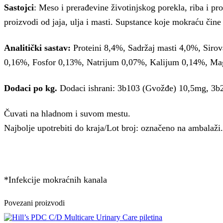
Sastojci
: Meso i prerađevine životinjskog porekla, riba i proi
proizvodi od jaja, ulja i masti. Supstance koje mokraću čine 
Analitički sastav:
Proteini 8,4%, Sadržaj masti 4,0%, Siro
0,16%, Fosfor 0,13%, Natrijum 0,07%, Kalijum 0,14%, Ma
Dodaci po kg.
Dodaci ishrani: 3b103 (Gvožđe) 10,5mg, 3b
Čuvati na hladnom i suvom mestu.
Najbolje upotrebiti do kraja/Lot broj: označeno na ambalaži.
*Infekcije mokraćnih kanala
Povezani proizvodi