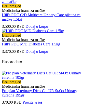
Brzi pregled
Medicinska hrana za mačke
Hill’s PDC C/D Multicare Urinary Care piletina za
mačke 1.5kg
3.500,00
RSD
Dodaj u korpu
Brzi pregled
Medicinska hrana za mačke
Hill’s PDC M/D Diabetes Care 1.5kg
3.370,00
RSD
Dodaj u korpu
Rasprodato
Brzi pregled
Medicinska hrana za mačke
Pro plan Veterinary Diets Cat UR St/Ox Urinary
ćuretina 195gr
370,00
RSD
Pročitajte još