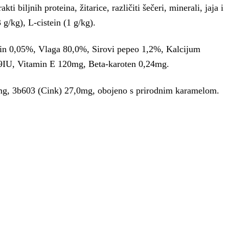
i biljnih proteina, žitarice, različiti šečeri, minerali, jaja i
 g/kg), L-cistein (1 g/kg).
lin 0,05%, Vlaga 80,0%, Sirovi pepeo 1,2%, Kalcijum
9IU, Vitamin E 120mg, Beta-karoten 0,24mg.
g, 3b603 (Cink) 27,0mg, obojeno s prirodnim karamelom.