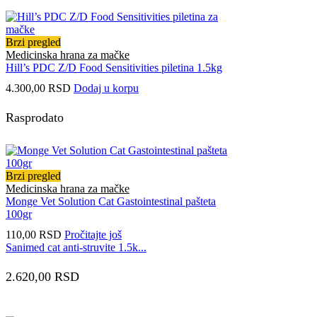
Brzi pregled
Medicinska hrana za mačke
Hill’s PDC Z/D Food Sensitivities piletina 1.5kg
4.300,00
RSD
Dodaj u korpu
Rasprodato
Brzi pregled
Medicinska hrana za mačke
Monge Vet Solution Cat Gastointestinal pašteta
100gr
110,00
RSD
Pročitajte još
Sanimed cat anti-struvite 1.5k...
2.620,00
RSD