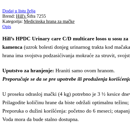
Dodaj u listu želja
Brend:
Hill's
Šifra
7255
Kategorija:
Medicinska hrana za mačke
Opis
Hill’s HPDC Urinary care C/D multicare losos u sosu z
kamenca
(uzrok bolesti donjeg urinarnog trakta kod mačak
hrana ima svojstva podzasićivanja mokraće za struvit, svojs
Uputstvo za hranjenje:
Hraniti samo ovom hranom.
Preporučuje se da se pre upotrebe ili produženja korišćenja
U proseku odrasloj mački (4 kg) potrebno je 3 ½ kesice dne
Prilagodite količinu hrane da biste održali optimalnu težinu;
Preporuka o dužini korišćenja: početno do 6 meseci; otapanj
Voda mora da bude stalno dostupna.