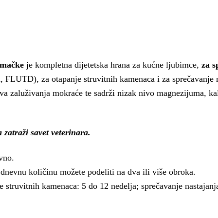
a mačke
je kompletna dijetetska hrana za kućne ljubimce,
za s
a, FLUTD), za otapanje struvitnih kamenaca i za sprečavanje
tva zaluživanja mokraće te sadrži nizak nivo magnezijuma, ka
 zatraži savet veterinara.
vno.
 dnevnu količinu možete podeliti na dva ili više obroka.
e struvitnih kamenaca: 5 do 12 nedelja; sprečavanje nastajan