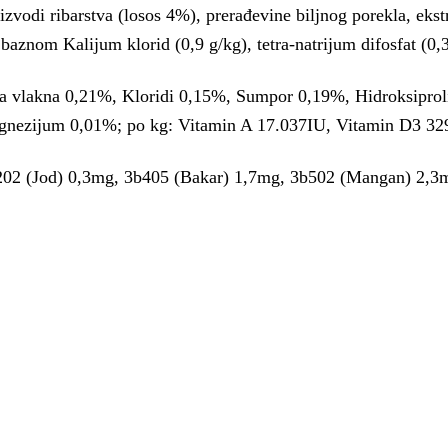
zvodi ribarstva (losos 4%), prerađevine biljnog porekla, ekstrakt
baznom Kalijum klorid (0,9 g/kg), tetra-natrijum difosfat (0,3
va vlakna 0,21%, Kloridi 0,15%, Sumpor 0,19%, Hidroksipro
gnezijum 0,01%; po kg: Vitamin A 17.037IU, Vitamin D3 32
202 (Jod) 0,3mg, 3b405 (Bakar) 1,7mg, 3b502 (Mangan) 2,3m