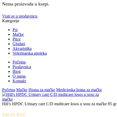
Nema proizvoda u korpi.
Vrati se u prodavnicu
Kategorije
Psi
Mačke
Ptice
Glodari
Akvaristika
Veterinarska apoteka
Početna
Prodavnica
Blog
O nama
Kontakt
Početna
Mačke
Hrana za mačke
Medicinska hrana za mačke
Hill’s HPDC Urinary care C/D multicare losos u sosu za mačke 85 gr
260,00
RSD