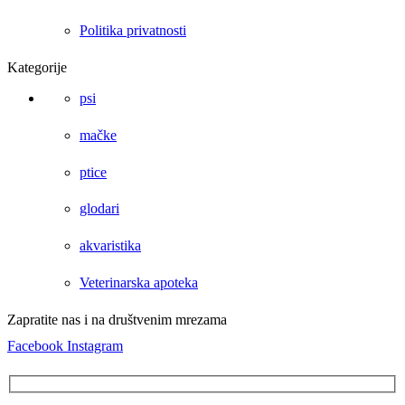
Politika privatnosti
Kategorije
psi
mačke
ptice
glodari
akvaristika
Veterinarska apoteka
Zapratite nas i na društvenim mrezama
Facebook
Instagram