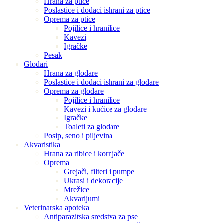
Hrana za ptice
Poslastice i dodaci ishrani za ptice
Oprema za ptice
Pojilice i hranilice
Kavezi
Igračke
Pesak
Glodari
Hrana za glodare
Poslastice i dodaci ishrani za glodare
Oprema za glodare
Pojilice i hranilice
Kavezi i kućice za glodare
Igračke
Toaleti za glodare
Posip, seno i piljevina
Akvaristika
Hrana za ribice i kornjače
Oprema
Grejači, filteri i pumpe
Ukrasi i dekoracije
Mrežice
Akvarijumi
Veterinarska apoteka
Antiparazitska sredstva za pse