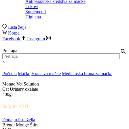
Antiparazitska sredstva za mačke
Lekovi
Suplementi
Higijena
Lista želja
0
Korpa
0
Facebook
Instagram
Pretraga
×
Početna
Mačke
Hrana za mačke
Medicinska hrana za mačke
Monge Vet Solution
Cat Urinary oxalate
400gr
600,00
RSD
Dodaj u listu želja
Brend:
Monge
Šifra