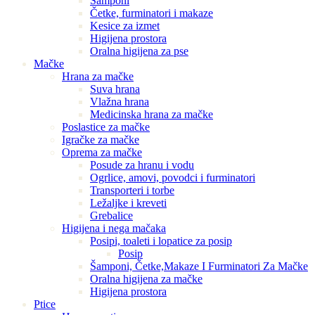
Šamponi
Četke, furminatori i makaze
Kesice za izmet
Higijena prostora
Oralna higijena za pse
Mačke
Hrana za mačke
Suva hrana
Vlažna hrana
Medicinska hrana za mačke
Poslastice za mačke
Igračke za mačke
Oprema za mačke
Posude za hranu i vodu
Ogrlice, amovi, povodci i furminatori
Transporteri i torbe
Ležaljke i kreveti
Grebalice
Higijena i nega mačaka
Posipi, toaleti i lopatice za posip
Posip
Šamponi, Četke,Makaze I Furminatori Za Mačke
Oralna higijena za mačke
Higijena prostora
Ptice