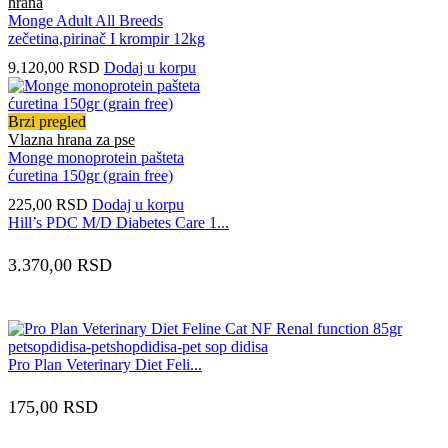
hrana
Monge Adult All Breeds
zečetina,pirinač I krompir 12kg
9.120,00
RSD
Dodaj u korpu
Brzi pregled
Vlazna hrana za pse
Monge monoprotein pašteta
ćuretina 150gr (grain free)
225,00
RSD
Dodaj u korpu
Hill’s PDC M/D Diabetes Care 1...
3.370,00
RSD
Pro Plan Veterinary Diet Feli...
175,00
RSD