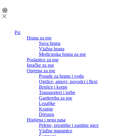
Psi
Hrana za pse
Suva hrana
Vlažna hrana
Medicinska hrana za pse
Poslastice za pse
Igračke za pse
Oprema za pse
Posude za hranu i vodu
Ogrlice, amovi, povodci i flexi
Brnjice i korpe
Transporteri i torbe
Garderoba za pse
Lezaljke
Kragne
Dresura
Higijena i nega pasa
Pelene, prostirke i zastitne gace
Vlažne maramice