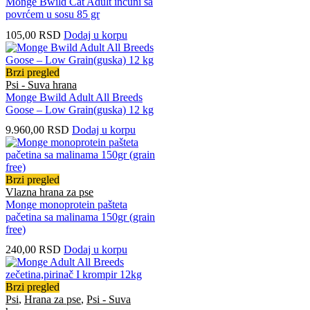
Monge Bwild Cat Adult inćuni sa
povrćem u sosu 85 gr
105,00
RSD
Dodaj u korpu
Brzi pregled
Psi - Suva hrana
Monge Bwild Adult All Breeds
Goose – Low Grain(guska) 12 kg
9.960,00
RSD
Dodaj u korpu
Brzi pregled
Vlazna hrana za pse
Monge monoprotein pašteta
pačetina sa malinama 150gr (grain
free)
240,00
RSD
Dodaj u korpu
Brzi pregled
Psi
,
Hrana za pse
,
Psi - Suva