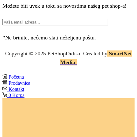
Možete biti uvek u toku sa novostima našeg pet shop-a!
*Ne brinite, nećemo slati neželjenu poštu.
Copyright © 2025 P
etShopDidisa
. Created by
SmartNet
Media
.
Početna
Prodavnica
Kontakt
0
Korpa