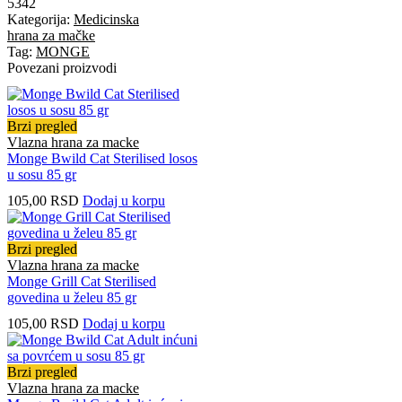
5342
Kategorija:
Medicinska
hrana za mačke
Tag:
MONGE
Povezani proizvodi
Brzi pregled
Vlazna hrana za macke
Monge Bwild Cat Sterilised losos
u sosu 85 gr
105,00
RSD
Dodaj u korpu
Brzi pregled
Vlazna hrana za macke
Monge Grill Cat Sterilised
govedina u želeu 85 gr
105,00
RSD
Dodaj u korpu
Brzi pregled
Vlazna hrana za macke