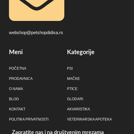
webshop@petshopdidisa.rs
Meni
Kategorije
POČETNA
PSI
PRODAVNICA
MAČKE
O NAMA
PTICE
BLOG
GLODARI
KONTAKT
AKVARISTIKA
POLITIKA PRIVATNOSTI
VETERINARSKA APOTEKA
Zapratite nas i na društvenim mrezama