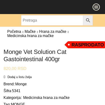
Početna
Mačke
Hrana za mačke
Medicinska hrana za mačke
RASPRODATO
Monge Vet Solution Cat
Gastointestinal 400gr
820,00
RSD
Dodaj u listu želja
Brend:
Monge
Šifra
5341
Kategorija:
Medicinska hrana za mačke
Tag:
MONGE