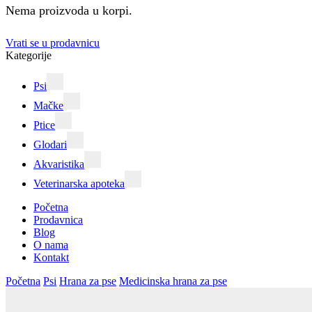
Nema proizvoda u korpi.
Vrati se u prodavnicu
Kategorije
Psi
Mačke
Ptice
Glodari
Akvaristika
Veterinarska apoteka
Početna
Prodavnica
Blog
O nama
Kontakt
Početna
Psi
Hrana za pse
Medicinska hrana za pse