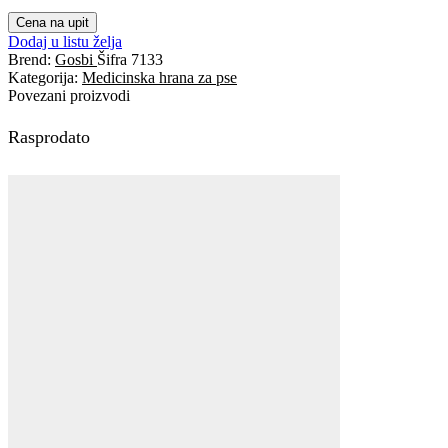
Cena na upit
Dodaj u listu želja
Brend:
Gosbi
Šifra
7133
Kategorija:
Medicinska hrana za pse
Povezani proizvodi
Rasprodato