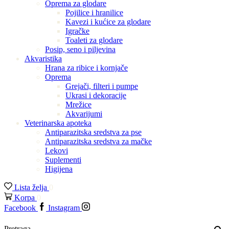
Oprema za glodare
Pojilice i hranilice
Kavezi i kućice za glodare
Igračke
Toaleti za glodare
Posip, seno i piljevina
Akvaristika
Hrana za ribice i kornjače
Oprema
Grejači, filteri i pumpe
Ukrasi i dekoracije
Mrežice
Akvarijumi
Veterinarska apoteka
Antiparazitska sredstva za pse
Antiparazitska sredstva za mačke
Lekovi
Suplementi
Higijena
Lista želja
0
Korpa
0
Facebook
Instagram
Pretraga