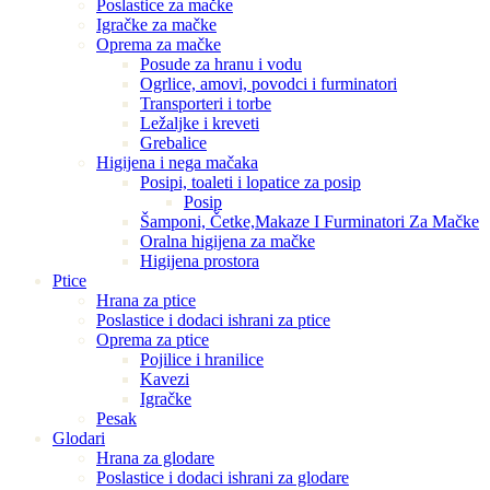
Poslastice za mačke
Igračke za mačke
Oprema za mačke
Posude za hranu i vodu
Ogrlice, amovi, povodci i furminatori
Transporteri i torbe
Ležaljke i kreveti
Grebalice
Higijena i nega mačaka
Posipi, toaleti i lopatice za posip
Posip
Šamponi, Četke,Makaze I Furminatori Za Mačke
Oralna higijena za mačke
Higijena prostora
Ptice
Hrana za ptice
Poslastice i dodaci ishrani za ptice
Oprema za ptice
Pojilice i hranilice
Kavezi
Igračke
Pesak
Glodari
Hrana za glodare
Poslastice i dodaci ishrani za glodare