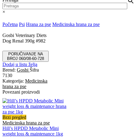
×
Početna
Psi
Hrana za pse
Medicinska hrana za pse
Gosbi Veterinary Diets
Dog Renal 390g #982
PORUČIVANJE NA
BROJ 060/08-60-728
Dodaj u listu želja
Brend:
Gosbi
Šifra
7130
Kategorija:
Medicinska
hrana za pse
Povezani proizvodi
Brzi pregled
Medicinska hrana za pse
Hill’s HPDD Metabolic Mini
weight loss & maintenance 1kg