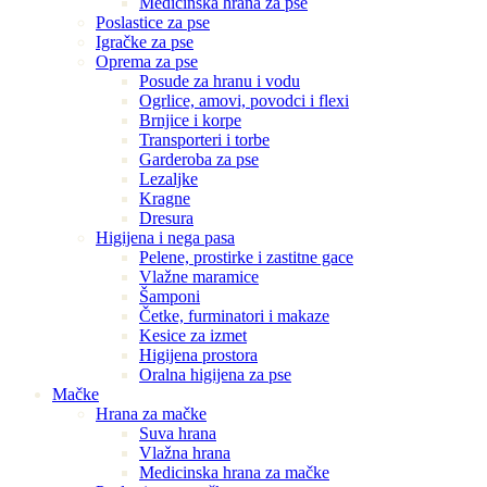
Medicinska hrana za pse
Poslastice za pse
Igračke za pse
Oprema za pse
Posude za hranu i vodu
Ogrlice, amovi, povodci i flexi
Brnjice i korpe
Transporteri i torbe
Garderoba za pse
Lezaljke
Kragne
Dresura
Higijena i nega pasa
Pelene, prostirke i zastitne gace
Vlažne maramice
Šamponi
Četke, furminatori i makaze
Kesice za izmet
Higijena prostora
Oralna higijena za pse
Mačke
Hrana za mačke
Suva hrana
Vlažna hrana
Medicinska hrana za mačke