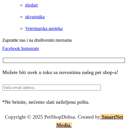
glodari
akvaristika
Veterinarska apoteka
Zapratite nas i na društvenim mrezama
Facebook
Instagram
Možete biti uvek u toku sa novostima našeg pet shop-a!
*Ne brinite, nećemo slati neželjenu poštu.
Copyright © 2025 P
etShopDidisa
. Created by
SmartNet
Media
.