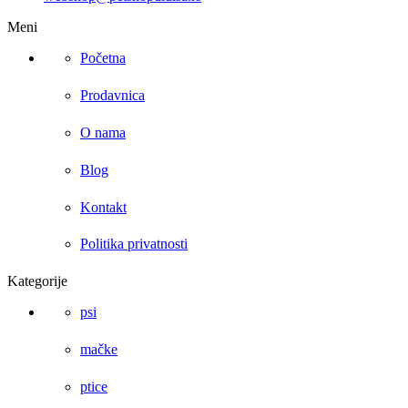
Meni
Početna
Prodavnica
O nama
Blog
Kontakt
Politika privatnosti
Kategorije
psi
mačke
ptice