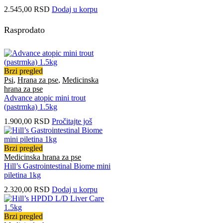
2.545,00
RSD
Dodaj u korpu
Rasprodato
Brzi pregled
Psi
,
Hrana za pse
,
Medicinska
hrana za pse
Advance atopic mini trout
(pastrmka) 1.5kg
1.900,00
RSD
Pročitajte još
Brzi pregled
Medicinska hrana za pse
Hill’s Gastrointestinal Biome mini
piletina 1kg
2.320,00
RSD
Dodaj u korpu
Brzi pregled