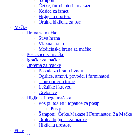
Šamponi
Četke, furminatori i makaze
Kesice za izmet
Higijena prostora
Oralna higijena za pse
Mačke
Hrana za mačke
Suva hrana
Vlažna hrana
Medicinska hrana za mačke
Poslastice za mačke
Igračke za mačke
Oprema za mačke
Posude za hranu i vodu
Ogrlice, amovi, povodci i furminatori
Transporteri i torbe
Ležaljke i kreveti
Grebalice
Higijena i nega mačaka
Posipi, toaleti i lopatice za posip
Posip
Šamponi, Četke,Makaze I Furminatori Za Mačke
Oralna higijena za mačke
Higijena prostora
Ptice