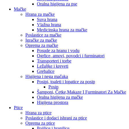
Oralna higijena za pse
Mačke
Hrana za mačke
Suva hrana
Vlažna hrana
Medicinska hrana za mačke
Poslastice za mačke
Igračke za mačke
Oprema za mačke
Posude za hranu i vodu
Ogrlice, amovi, povodci i furminatori
Transporteri i torbe
Ležaljke i kreveti
Grebalice
Higijena i nega mačaka
Posipi, toaleti i lopatice za posip
Posip
Šamponi, Četke,Makaze I Furminatori Za Mačke
Oralna higijena za mačke
Higijena prostora
Ptice
Hrana za ptice
Poslastice i dodaci ishrani za ptice
Oprema za ptice
Pojilice i hranilice