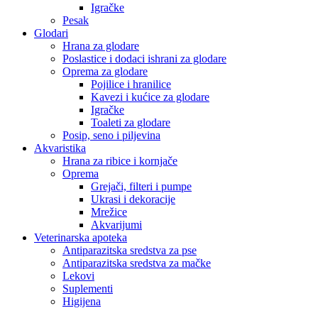
Igračke
Pesak
Glodari
Hrana za glodare
Poslastice i dodaci ishrani za glodare
Oprema za glodare
Pojilice i hranilice
Kavezi i kućice za glodare
Igračke
Toaleti za glodare
Posip, seno i piljevina
Akvaristika
Hrana za ribice i kornjače
Oprema
Grejači, filteri i pumpe
Ukrasi i dekoracije
Mrežice
Akvarijumi
Veterinarska apoteka
Antiparazitska sredstva za pse
Antiparazitska sredstva za mačke
Lekovi
Suplementi
Higijena