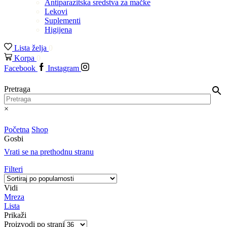
Antiparazitska sredstva za mačke
Lekovi
Suplementi
Higijena
Lista želja
0
Korpa
0
Facebook
Instagram
Pretraga
×
Početna
Shop
Gosbi
Vrati se na prethodnu stranu
Filteri
Vidi
Mreza
Lista
Prikaži
Proizvodi po strani