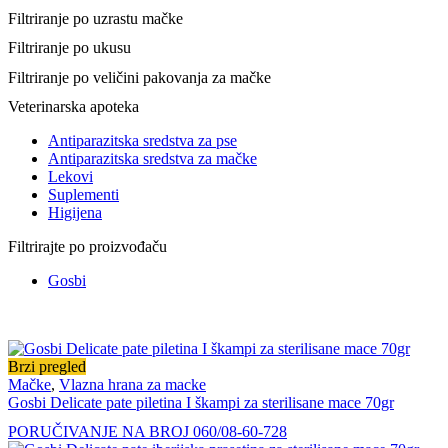
Filtriranje po uzrastu mačke
Filtriranje po ukusu
Filtriranje po veličini pakovanja za mačke
Veterinarska apoteka
Antiparazitska sredstva za pse
Antiparazitska sredstva za mačke
Lekovi
Suplementi
Higijena
Filtrirajte po proizvođaču
Gosbi
Brzi pregled
Mačke
,
Vlazna hrana za macke
Gosbi Delicate pate piletina I škampi za sterilisane mace 70gr
PORUČIVANJE NA BROJ 060/08-60-728