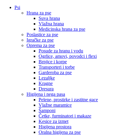
Psi
Hrana za pse
Suva hrana
Vlažna hrana
Medicinska hrana za pse
Poslastice za pse
Igračke za pse
Oprema za pse
Posude za hranu i vodu
Ogrlice, amovi, povodci i flexi
Brnjice i korpe
Transporteri i torbe
Garderoba za pse
Lezaljke
Kragne
Dresura
Higijena i nega pasa
Pelene, prostirke i zastitne gace
Vlažne maramice
Šamponi
Četke, furminatori i makaze
Kesice za izmet
Higijena prostora
Oralna higijena za pse