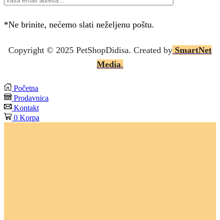
*Ne brinite, nećemo slati neželjenu poštu.
Copyright © 2025 P
etShopDidisa
. Created by
SmartNet
Media
.
Početna
Prodavnica
Kontakt
0
Korpa