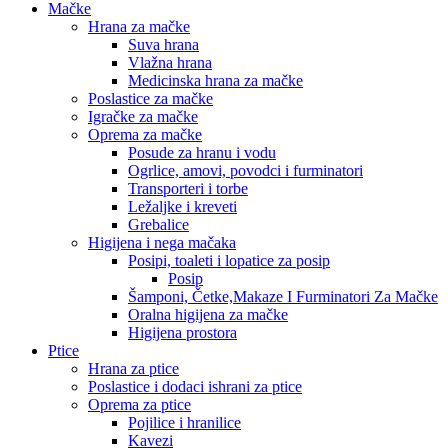
Mačke
Hrana za mačke
Suva hrana
Vlažna hrana
Medicinska hrana za mačke
Poslastice za mačke
Igračke za mačke
Oprema za mačke
Posude za hranu i vodu
Ogrlice, amovi, povodci i furminatori
Transporteri i torbe
Ležaljke i kreveti
Grebalice
Higijena i nega mačaka
Posipi, toaleti i lopatice za posip
Posip
Šamponi, Četke,Makaze I Furminatori Za Mačke
Oralna higijena za mačke
Higijena prostora
Ptice
Hrana za ptice
Poslastice i dodaci ishrani za ptice
Oprema za ptice
Pojilice i hranilice
Kavezi