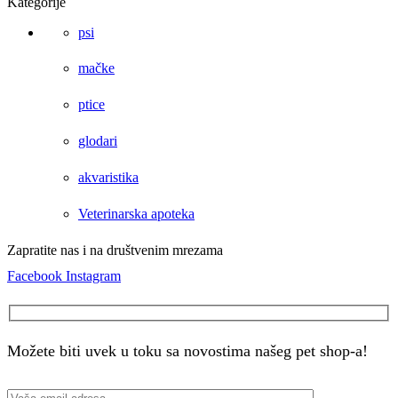
Kategorije
psi
mačke
ptice
glodari
akvaristika
Veterinarska apoteka
Zapratite nas i na društvenim mrezama
Facebook
Instagram
Možete biti uvek u toku sa novostima našeg pet shop-a!