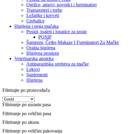
Ogrlice, amovi, povodci i furminatori
Transporteri i torbe
Ležaljke i kreveti
Grebalice
Higijena i nega mačaka
Posipi, toaleti i lopatice za posip
POSIP
Šamponi, Četke,Makaze I Furminatori Za Mačke
Oralna higijena
Higijena prostora
Veterinarska apoteka
Antiparazitska sredstva za mačke
Lekovi
Suplementi
Higijena
Filtrirajte po proizvođaču
Filtriranje po uzrastu pasa
Filtriranje po veličini pasa
Filtriranje po ukusu
Filtriranje po veličini pakovanja