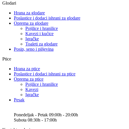
Glodari
Hrana za glodare
Poslastice i dodaci ishrani za glodare
Oprema za glodare
Pojilice i hranilice
Kavezi i kućice
Igračke
Toaleti za glodare
Posip, seno i piljevina
Ptice
Hrana za ptice
Poslastice i dodaci ishrani za ptice
Oprema za ptice
Pojilice i hranilice
Kavezi
Igračke
Pesak
Ponedeljak - Petak 09:00h - 20:00h
Subota 08:30h - 17:00h