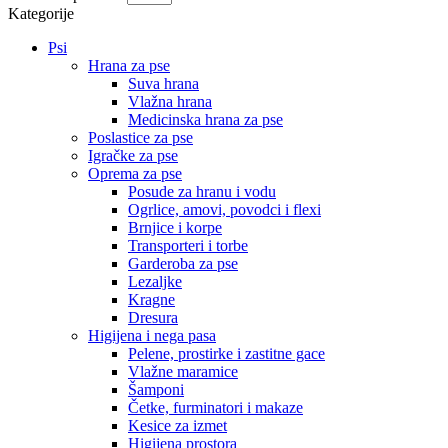
Kategorije
Psi
Hrana za pse
Suva hrana
Vlažna hrana
Medicinska hrana za pse
Poslastice za pse
Igračke za pse
Oprema za pse
Posude za hranu i vodu
Ogrlice, amovi, povodci i flexi
Brnjice i korpe
Transporteri i torbe
Garderoba za pse
Lezaljke
Kragne
Dresura
Higijena i nega pasa
Pelene, prostirke i zastitne gace
Vlažne maramice
Šamponi
Četke, furminatori i makaze
Kesice za izmet
Higijena prostora