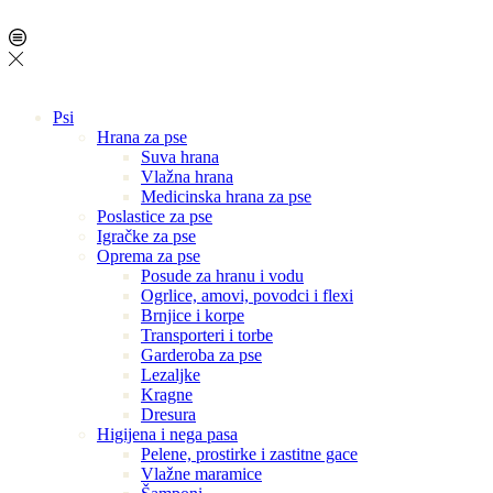
Psi
Hrana za pse
Suva hrana
Vlažna hrana
Medicinska hrana za pse
Poslastice za pse
Igračke za pse
Oprema za pse
Posude za hranu i vodu
Ogrlice, amovi, povodci i flexi
Brnjice i korpe
Transporteri i torbe
Garderoba za pse
Lezaljke
Kragne
Dresura
Higijena i nega pasa
Pelene, prostirke i zastitne gace
Vlažne maramice