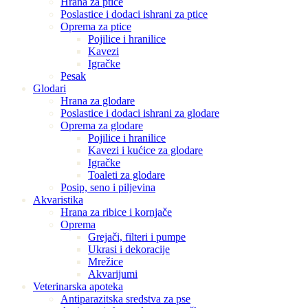
Hrana za ptice
Poslastice i dodaci ishrani za ptice
Oprema za ptice
Pojilice i hranilice
Kavezi
Igračke
Pesak
Glodari
Hrana za glodare
Poslastice i dodaci ishrani za glodare
Oprema za glodare
Pojilice i hranilice
Kavezi i kućice za glodare
Igračke
Toaleti za glodare
Posip, seno i piljevina
Akvaristika
Hrana za ribice i kornjače
Oprema
Grejači, filteri i pumpe
Ukrasi i dekoracije
Mrežice
Akvarijumi
Veterinarska apoteka
Antiparazitska sredstva za pse