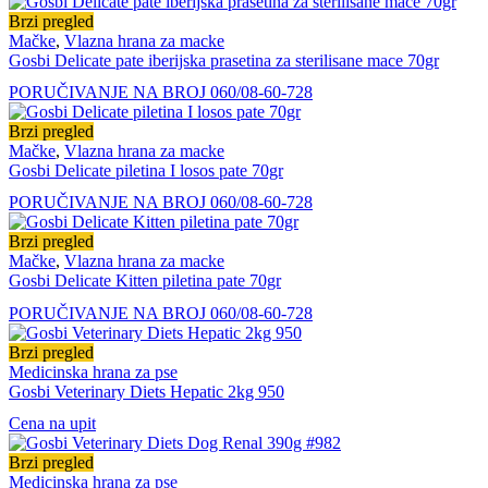
Brzi pregled
Mačke
,
Vlazna hrana za macke
Gosbi Delicate pate iberijska prasetina za sterilisane mace 70gr
PORUČIVANJE NA BROJ 060/08-60-728
Brzi pregled
Mačke
,
Vlazna hrana za macke
Gosbi Delicate piletina I losos pate 70gr
PORUČIVANJE NA BROJ 060/08-60-728
Brzi pregled
Mačke
,
Vlazna hrana za macke
Gosbi Delicate Kitten piletina pate 70gr
PORUČIVANJE NA BROJ 060/08-60-728
Brzi pregled
Medicinska hrana za pse
Gosbi Veterinary Diets Hepatic 2kg 950
Cena na upit
Brzi pregled
Medicinska hrana za pse