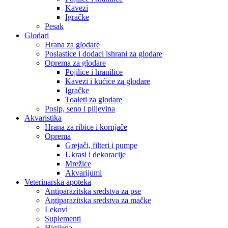
Kavezi
Igračke
Pesak
Glodari
Hrana za glodare
Poslastice i dodaci ishrani za glodare
Oprema za glodare
Pojilice i hranilice
Kavezi i kućice za glodare
Igračke
Toaleti za glodare
Posip, seno i piljevina
Akvaristika
Hrana za ribice i kornjače
Oprema
Grejači, filteri i pumpe
Ukrasi i dekoracije
Mrežice
Akvarijumi
Veterinarska apoteka
Antiparazitska sredstva za pse
Antiparazitska sredstva za mačke
Lekovi
Suplementi
Higijena