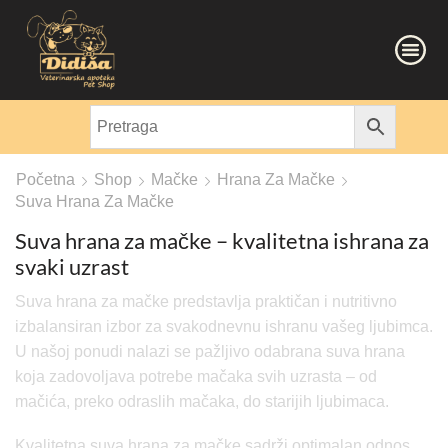
Početna
Shop
Mačke
Hrana Za Mačke
Suva Hrana Za Mačke
Suva hrana za mačke – kvalitetna ishrana za
svaki uzrast
Suva hrana za mačke predstavlja praktičan i nutritivno
izbalansiran izbor za svakodnevnu ishranu vašeg ljubimca.
U našoj ponudi nalazi se pažljivo odabrana suva hrana
koja zadovoljava potrebe mačaka svih uzrasta – od
mačića, preko odraslih mačaka, do starijih ljubimaca.
Kvalitetna suva hrana za mačke sadrži optimalan odnos