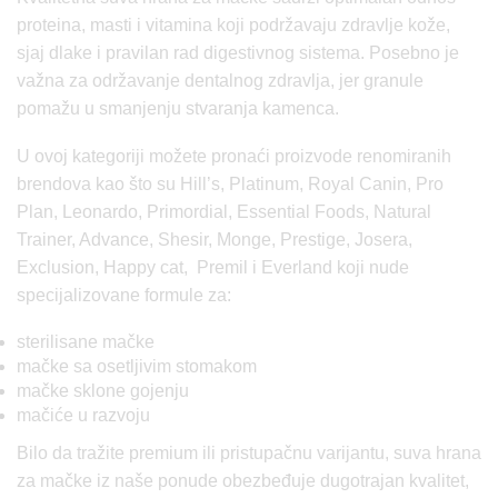
proteina, masti i vitamina koji podržavaju zdravlje kože,
sjaj dlake i pravilan rad digestivnog sistema. Posebno je
važna za održavanje dentalnog zdravlja, jer granule
pomažu u smanjenju stvaranja kamenca.
U ovoj kategoriji možete pronaći proizvode renomiranih
brendova kao što su Hill’s, Platinum,
Royal Canin
, Pro
Plan, Leonardo, Primordial,
Essential Foods,
Natural
Trainer, Advance, Shesir, Monge, Prestige,
Josera
,
Exclusion, Happy cat, Premil i Everland koji nude
specijalizovane formule za:
sterilisane mačke
mačke sa osetljivim stomakom
mačke sklone gojenju
mačiće u razvoju
Bilo da tražite premium ili pristupačnu varijantu, suva hrana
za mačke iz naše ponude obezbeđuje dugotrajan kvalitet,