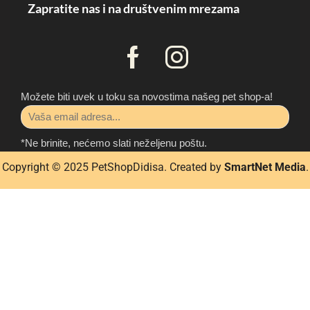
Zapratite nas i na društvenim mrezama
Možete biti uvek u toku sa novostima našeg pet shop-a!
*Ne brinite, nećemo slati neželjenu poštu.
Copyright © 2025 P
etShopDidisa
. Created by
SmartNet Media
.