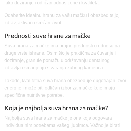
lako doziranje i odličan odnos cene i kvaliteta.
Odaberite idealnu hranu za vašu mačku i obezbedite joj
zdrav, aktivan i srećan život.
Prednosti suve hrane za mačke
Suva hrana za mačke ima brojne prednosti u odnosu na
druge vrste ishrane. Osim što je praktična za čuvanje i
doziranje, granule pomažu u održavanju dentalnog
zdravlja i smanjenju stvaranja zubnog kamenca.
Takođe, kvalitetna suva hrana obezbeđuje dugotrajan izvor
energije i može biti odličan izbor za mačke koje imaju
specifične nutritivne potrebe.
Koja je najbolja suva hrana za mačke?
Najbolja suva hrana za mačke je ona koja odgovara
individualnim potrebama vašeg ljubimca. Važno je birati