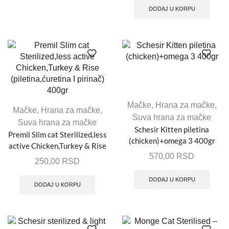
400gr
DODAJ U KORPU
Mačke
,
Hrana za mačke
,
Mačke
,
Hrana za mačke
,
Suva hrana za mačke
Suva hrana za mačke
Schesir Kitten piletina
Premil Slim cat Sterilized,less
(chicken)+omega 3 400gr
active Chicken,Turkey & Rise
570,00
RSD
(piletina,ćuretina I pirinač)
250,00
RSD
400gr
DODAJ U KORPU
DODAJ U KORPU