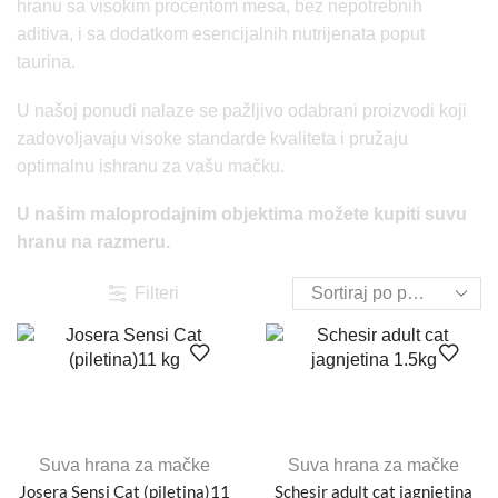
hranu sa visokim procentom mesa, bez nepotrebnih
aditiva, i sa dodatkom esencijalnih nutrijenata poput
taurina.
U našoj ponudi nalaze se pažljivo odabrani proizvodi koji
zadovoljavaju visoke standarde kvaliteta i pružaju
optimalnu ishranu za vašu mačku.
U našim maloprodajnim objektima možete kupiti suvu
hranu na razmeru.
Filteri
Suva hrana za mačke
Suva hrana za mačke
Josera Sensi Cat (piletina)11
Schesir adult cat jagnjetina