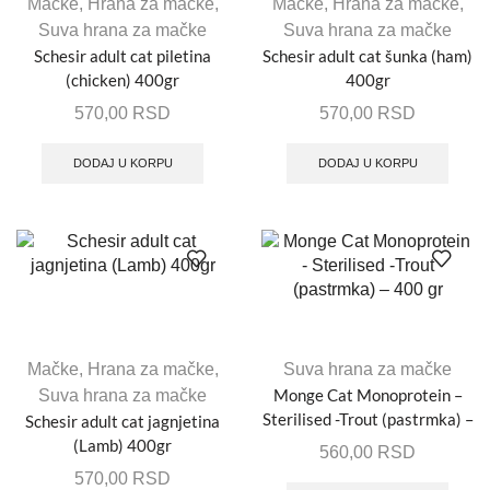
Mačke
,
Hrana za mačke
,
Mačke
,
Hrana za mačke
,
Suva hrana za mačke
Suva hrana za mačke
Schesir adult cat piletina
Schesir adult cat šunka (ham)
(chicken) 400gr
400gr
570,00
RSD
570,00
RSD
DODAJ U KORPU
DODAJ U KORPU
Mačke
,
Hrana za mačke
,
Suva hrana za mačke
Monge Cat Monoprotein –
Suva hrana za mačke
Sterilised -Trout (pastrmka) –
Schesir adult cat jagnjetina
400 gr
(Lamb) 400gr
560,00
RSD
570,00
RSD