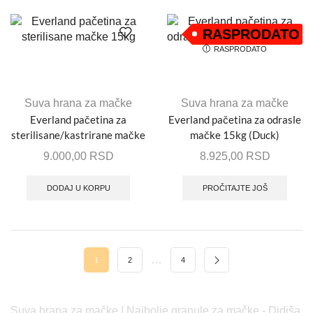
RASPRODATO
RASPRODATO
Suva hrana za mačke
Suva hrana za mačke
Everland pačetina za
Everland pačetina za odrasle
sterilisane/kastrirane mačke
mačke 15kg (Duck)
15kg
9.000,00
RSD
8.925,00
RSD
DODAJ U KORPU
PROČITAJTE JOŠ
…
1
2
4
Suva hrana za mačke | Najbolje granule za mačke - Didiša