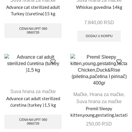
Suva hrana za mačke
Suva hrana za mačke
Advance cat sterilized adult
Whiskas govedina 14kg
Turkey (ćuretina)15 kg
7.840,00
RSD
CENA NA UPIT 060
0860728
DODAJ U KORPU
Suva hrana za mačke
Mačke
,
Hrana za mačke
,
Advance cat adult sterilized
Suva hrana za mačke
ćuretina (turkey )1,5 kg
Premil Sleepy
kitten,young,gestating,lactatin
CENA NA UPIT 060
Chicken,Duck&Rise
250,00
RSD
0860728
(piletina,pačetina I pirinač)