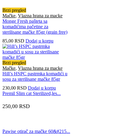
Brzi pregled
Mačke
,
Vlazna hrana za macke
Monge Fresh pašteta sa
komadićima pačetine za
sterilisane mačke 85gr (grain free)
85,00
RSD
Dodaj u korpu
Brzi pregled
Mačke
,
Vlazna hrana za macke
Hill’s HSPC pastrmka komadići u
sosu za sterilisane mačke 85gr
230,00
RSD
Dodaj u korpu
Premil Slim cat Sterilized,les...
250,00
RSD
Pawise otirač za mačke 60&#215...