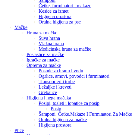
Šamponi
Četke, furminatori i makaze
Kesice za izmet
Higijena prostora
Oralna higijena za pse
Mačke
Hrana za mačke
Suva hrana
Vlažna hrana
Medicinska hrana za mačke
Poslastice za mačke
Igračke za mačke
Oprema za mačke
Posude za hranu i vodu
Ogrlice, amovi, povodci i furminatori
Transporteri i torbe
Ležaljke i kreveti
Grebalice
Higijena i nega mačaka
Posipi, toaleti i lopatice za posip
Posip
Šamponi, Četke,Makaze I Furminatori Za Mačke
Oralna higijena za mačke
Higijena prostora
Ptice