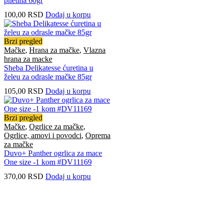
piletina 60gr
100,00
RSD
Dodaj u korpu
Brzi pregled
Mačke
,
Hrana za mačke
,
Vlazna
hrana za macke
Sheba Delikatesse ćuretina u
želeu za odrasle mačke 85gr
105,00
RSD
Dodaj u korpu
Brzi pregled
Mačke
,
Ogrlice za mačke
,
Ogrlice, amovi i povodci
,
Oprema
za mačke
Duvo+ Panther ogrlica za mace
One size -1 kom #DV11169
370,00
RSD
Dodaj u korpu