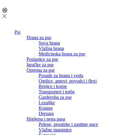
Psi
Hrana za pse
Suva hrana
Vlažna hrana
Medicinska hrana za pse
Poslastice za pse
Igračke za pse
Oprema za pse
Posude za hranu i vodu
Ogrlice, amovi, povodci i flexi
Brnjice i korpe
Transporteri i torbe
Garderoba za pse
Lezaljke
Kragne
Dresura
Higijena i nega pasa
Pelene, prostirke i zastitne gace
Vlažne maramice