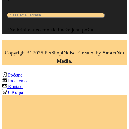
*Ne brinite, nećemo slati neželjenu poštu.
Copyright © 2025 P
etShopDidisa
. Created by
SmartNet
Media
.
Početna
Prodavnica
Kontakt
0
Korpa