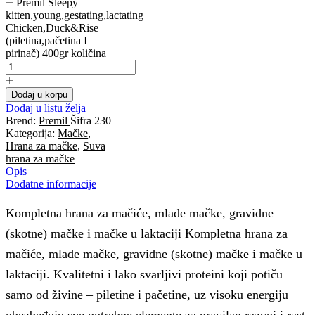
Premil Sleepy
kitten,young,gestating,lactating
Chicken,Duck&Rise
(piletina,pačetina I
pirinač) 400gr količina
Dodaj u korpu
Dodaj u listu želja
Brend:
Premil
Šifra
230
Kategorija:
Mačke
,
Hrana za mačke
,
Suva
hrana za mačke
Opis
Dodatne informacije
Kompletna hrana za mačiće, mlade mačke, gravidne
(skotne) mačke i mačke u laktaciji Kompletna hrana za
mačiće, mlade mačke, gravidne (skotne) mačke i mačke u
laktaciji. Kvalitetni i lako svarljivi proteini koji potiču
samo od živine – piletine i pačetine, uz visoku energiju