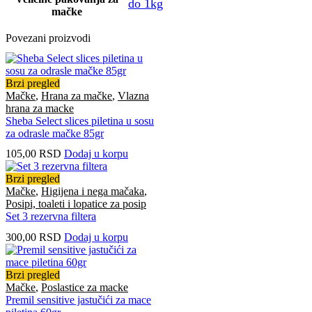
do 1kg
mačke
Povezani proizvodi
Brzi pregled
Mačke
,
Hrana za mačke
,
Vlazna
hrana za macke
Sheba Select slices piletina u sosu
za odrasle mačke 85gr
105,00
RSD
Dodaj u korpu
Brzi pregled
Mačke
,
Higijena i nega mačaka
,
Posipi, toaleti i lopatice za posip
Set 3 rezervna filtera
300,00
RSD
Dodaj u korpu
Brzi pregled
Mačke
,
Poslastice za macke
Premil sensitive jastučići za mace