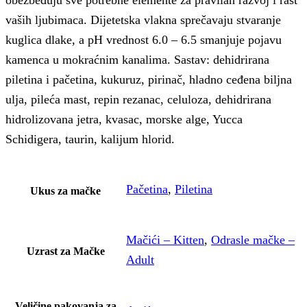
obezbeđuju sve potrebne elemente za pravilan razvoj i rast
vaših ljubimaca. Dijetetska vlakna sprečavaju stvaranje
kuglica dlake, a pH vrednost 6.0 – 6.5 smanjuje pojavu
kamenca u mokraćnim kanalima. Sastav: dehidrirana
piletina i pačetina, kukuruz, pirinač, hladno ceđena biljna
ulja, pileća mast, repin rezanac, celuloza, dehidrirana
hidrolizovana jetra, kvasac, morske alge, Yucca
Schidigera, taurin, kalijum hlorid.
Pačetina
,
Piletina
Ukus za mačke
Mačići – Kitten
,
Odrasle mačke –
Uzrast za Mačke
Adult
Veličine pakovanja za