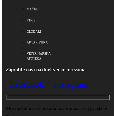
MAČKE
PTICE
GLODARI
AKVARISTIKA
VETERINARSKA
APOTEKA
Zapratite nas i na društvenim mrezama
Facebook
Instagram
Možete biti uvek u toku sa novostima našeg pet shop-
a!