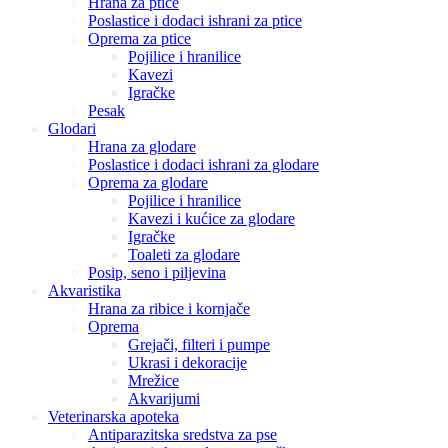
Hrana za ptice
Poslastice i dodaci ishrani za ptice
Oprema za ptice
Pojilice i hranilice
Kavezi
Igračke
Pesak
Glodari
Hrana za glodare
Poslastice i dodaci ishrani za glodare
Oprema za glodare
Pojilice i hranilice
Kavezi i kućice za glodare
Igračke
Toaleti za glodare
Posip, seno i piljevina
Akvaristika
Hrana za ribice i kornjače
Oprema
Grejači, filteri i pumpe
Ukrasi i dekoracije
Mrežice
Akvarijumi
Veterinarska apoteka
Antiparazitska sredstva za pse