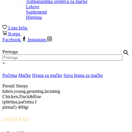
Antiparazitska sredstva za mačke
Lekovi
Suplementi
Higijena
Lista želja
0
Korpa
0
Facebook
Instagram
Pretraga
×
Početna
Mačke
Hrana za mačke
Suva hrana za mačke
Premil Sleepy
kitten,young,gestating,lactating
Chicken,Duck&Rise
(piletina,pačetina I
pirinač) 400gr
250,00
RSD