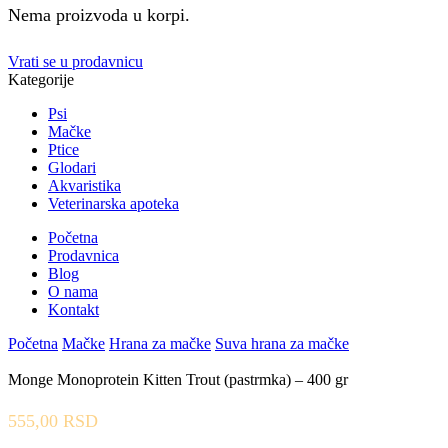
Nema proizvoda u korpi.
Vrati se u prodavnicu
Kategorije
Psi
Mačke
Ptice
Glodari
Akvaristika
Veterinarska apoteka
Početna
Prodavnica
Blog
O nama
Kontakt
Početna
Mačke
Hrana za mačke
Suva hrana za mačke
Monge Monoprotein Kitten Trout (pastrmka) – 400 gr
555,00
RSD