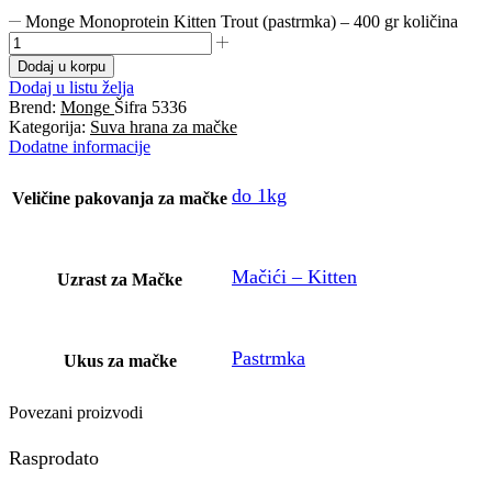
Monge Monoprotein Kitten Trout (pastrmka) – 400 gr količina
Dodaj u korpu
Dodaj u listu želja
Brend:
Monge
Šifra
5336
Kategorija:
Suva hrana za mačke
Dodatne informacije
do 1kg
Veličine pakovanja za mačke
Mačići – Kitten
Uzrast za Mačke
Pastrmka
Ukus za mačke
Povezani proizvodi
Rasprodato