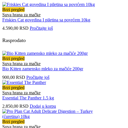
Brzi pregled
Suva hrana za mačke
Friskies Cat govedina I piletina sa povrćem 10kg
4.590,00
RSD
Pročitajte još
Rasprodato
Brzi pregled
Suva hrana za mačke
Bio Kitten zamensko mleko za mačiće 200gr
900,00
RSD
Pročitajte još
Brzi pregled
Suva hrana za mačke
Essential The Panther 1.5 kg
2.850,00
RSD
Dodaj u korpu
Brzi pregled
Suva hrana za mačke