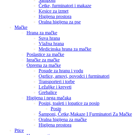
Šamponi
Četke, furminatori i makaze
Kesice za izmet
Higijena prostora
Oralna higijena za pse
Mačke
Hrana za mačke
Suva hrana
Vlažna hrana
Medicinska hrana za mačke
Poslastice za mačke
Igračke za mačke
Oprema za mačke
Posude za hranu i vodu
Ogrlice, amovi, povodci i furminatori
Transporteri i torbe
Ležaljke i kreveti
Grebalice
Higijena i nega mačaka
Posipi, toaleti i lopatice za posip
Posip
Šamponi, Četke,Makaze I Furminatori Za Mačke
Oralna higijena za mačke
Higijena prostora
Ptice