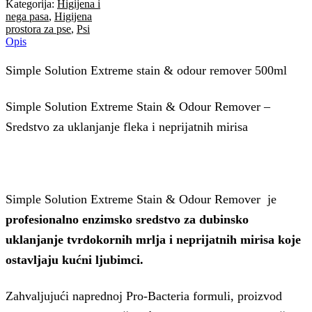
Kategorija:
Higijena i
-
nega pasa
,
Higijena
Sredstvo
prostora za pse
,
Psi
za
Opis
uklanjanje
fleka
Simple Solution Extreme stain & odour remover 500ml
i
neprijatnih
mirisa
Simple Solution Extreme Stain & Odour Remover –
količina
Sredstvo za uklanjanje fleka i neprijatnih mirisa
Simple Solution Extreme Stain & Odour Remover je
profesionalno enzimsko sredstvo za dubinsko
uklanjanje tvrdokornih mrlja i neprijatnih mirisa koje
ostavljaju kućni ljubimci.
Zahvaljujući naprednoj Pro-Bacteria formuli, proizvod