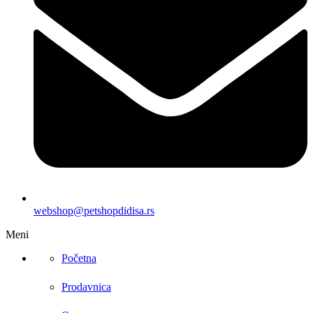
webshop@petshopdidisa.rs
Meni
Početna
Prodavnica