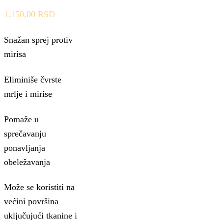
1.150,00
RSD
Snažan sprej protiv
mirisa
Eliminiše čvrste
mrlje i mirise
Pomaže u
sprečavanju
ponavljanja
obeležavanja
Može se koristiti na
većini površina
uključujući tkanine i