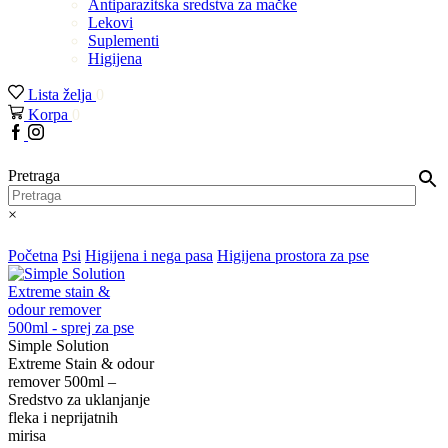
Antiparazitska sredstva za mačke
Lekovi
Suplementi
Higijena
Lista želja
0
Korpa
0
Facebook
Instagram
Pretraga
×
Početna
Psi
Higijena i nega pasa
Higijena prostora za pse
Simple Solution
Extreme Stain & odour
remover 500ml –
Sredstvo za uklanjanje
fleka i neprijatnih
mirisa