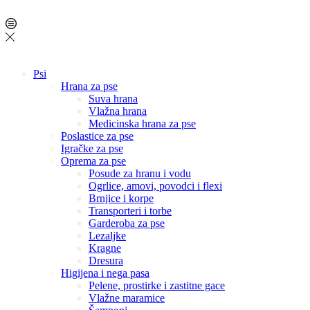
Psi
Hrana za pse
Suva hrana
Vlažna hrana
Medicinska hrana za pse
Poslastice za pse
Igračke za pse
Oprema za pse
Posude za hranu i vodu
Ogrlice, amovi, povodci i flexi
Brnjice i korpe
Transporteri i torbe
Garderoba za pse
Lezaljke
Kragne
Dresura
Higijena i nega pasa
Pelene, prostirke i zastitne gace
Vlažne maramice