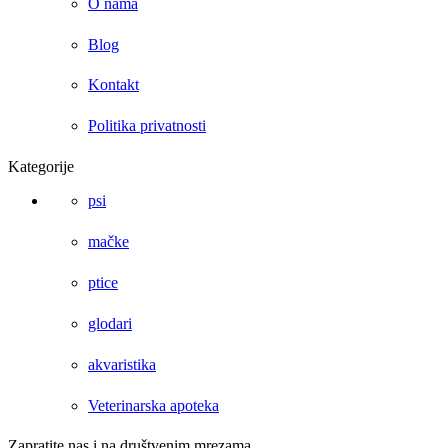
O nama
Blog
Kontakt
Politika privatnosti
Kategorije
psi
mačke
ptice
glodari
akvaristika
Veterinarska apoteka
Zapratite nas i na društvenim mrezama