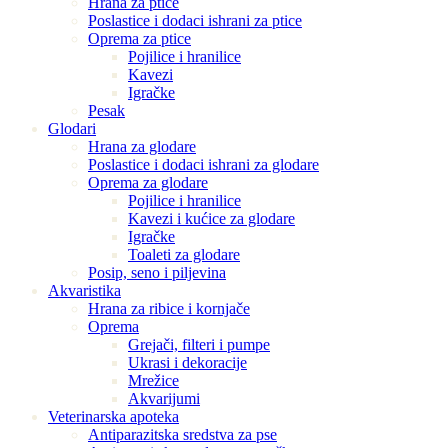
Hrana za ptice
Poslastice i dodaci ishrani za ptice
Oprema za ptice
Pojilice i hranilice
Kavezi
Igračke
Pesak
Glodari
Hrana za glodare
Poslastice i dodaci ishrani za glodare
Oprema za glodare
Pojilice i hranilice
Kavezi i kućice za glodare
Igračke
Toaleti za glodare
Posip, seno i piljevina
Akvaristika
Hrana za ribice i kornjače
Oprema
Grejači, filteri i pumpe
Ukrasi i dekoracije
Mrežice
Akvarijumi
Veterinarska apoteka
Antiparazitska sredstva za pse