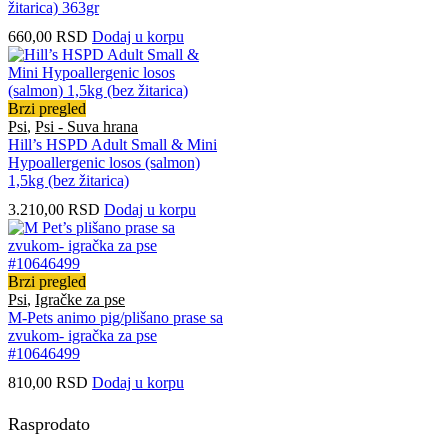
žitarica) 363gr
660,00
RSD
Dodaj u korpu
Brzi pregled
Psi
,
Psi - Suva hrana
Hill’s HSPD Adult Small & Mini
Hypoallergenic losos (salmon)
1,5kg (bez žitarica)
3.210,00
RSD
Dodaj u korpu
Brzi pregled
Psi
,
Igračke za pse
M-Pets animo pig/plišano prase sa
zvukom- igračka za pse
#10646499
810,00
RSD
Dodaj u korpu
Rasprodato