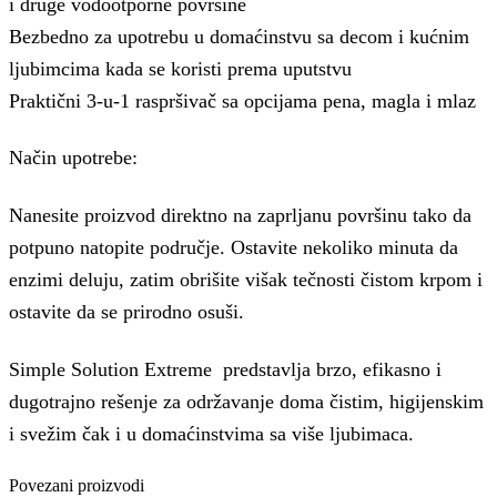
i druge vodootporne površine
Bezbedno za upotrebu u domaćinstvu sa decom i kućnim
ljubimcima kada se koristi prema uputstvu
Praktični 3-u-1 raspršivač sa opcijama pena, magla i mlaz
Način upotrebe:
Nanesite proizvod direktno na zaprljanu površinu tako da
potpuno natopite područje. Ostavite nekoliko minuta da
enzimi deluju, zatim obrišite višak tečnosti čistom krpom i
ostavite da se prirodno osuši.
Simple Solution Extreme predstavlja brzo, efikasno i
dugotrajno rešenje za održavanje doma čistim, higijenskim
i svežim čak i u domaćinstvima sa više ljubimaca.
Povezani proizvodi