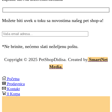
Facebook
Instagram
Možete biti uvek u toku sa novostima našeg pet shop-a!
*Ne brinite, nećemo slati neželjenu poštu.
Copyright © 2025 P
etShopDidisa
. Created by
SmartNet
Media
.
Početna
Prodavnica
Kontakt
0
Korpa