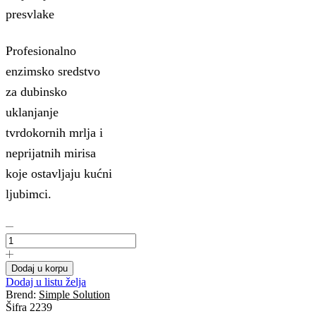
presvlake
Profesionalno
enzimsko sredstvo
za dubinsko
uklanjanje
tvrdokornih mrlja i
neprijatnih mirisa
koje ostavljaju kućni
ljubimci.
Simple
Solution
Extreme
Stain
Dodaj u korpu
&
Dodaj u listu želja
odour
Brend:
Simple Solution
remover
Šifra
2239
500ml