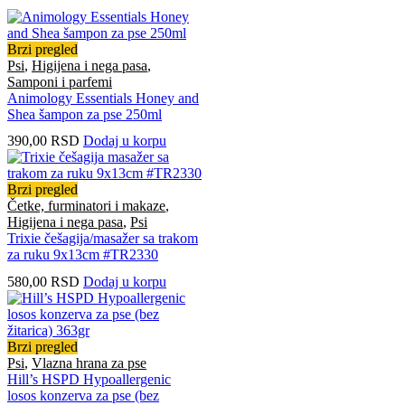
Brzi pregled
Psi
,
Higijena i nega pasa
,
Samponi i parfemi
Animology Essentials Honey and
Shea šampon za pse 250ml
390,00
RSD
Dodaj u korpu
Brzi pregled
Četke, furminatori i makaze
,
Higijena i nega pasa
,
Psi
Trixie češagija/masažer sa trakom
za ruku 9x13cm #TR2330
580,00
RSD
Dodaj u korpu
Brzi pregled
Psi
,
Vlazna hrana za pse
Hill’s HSPD Hypoallergenic
losos konzerva za pse (bez