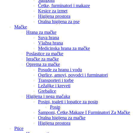
Šamponi
Četke, furminatori i makaze
Kesice za izmet
Higijena prostora
Oralna higijena za pse
Mačke
Hrana za mačke
Suva hrana
Vlažna hrana
Medicinska hrana za mačke
Poslastice za mačke
Igračke za mačke
Oprema za mačke
Posude za hranu i vodu
Ogrlice, amovi, povodci i furminatori
Transporteri i torbe
Ležaljke i kreveti
Grebalice
Higijena i nega mačaka
Posipi, toaleti i lopatice za posip
Posip
Šamponi, Četke,Makaze I Furminatori Za Mačke
Oralna higijena za mačke
Higijena prostora
Ptice