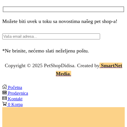
Facebook
Instagram
Možete biti uvek u toku sa novostima našeg pet shop-a!
*Ne brinite, nećemo slati neželjenu poštu.
Copyright © 2025 P
etShopDidisa
. Created by
SmartNet
Media
.
Početna
Prodavnica
Kontakt
0
Korpa