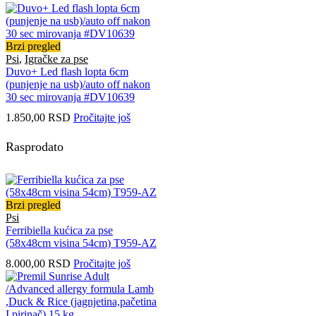
Brzi pregled
Psi
,
Igračke za pse
Duvo+ Led flash lopta 6cm
(punjenje na usb)/auto off nakon
30 sec mirovanja #DV10639
1.850,00
RSD
Pročitajte još
Rasprodato
Brzi pregled
Psi
Ferribiella kućica za pse
(58x48cm visina 54cm) T959-AZ
8.000,00
RSD
Pročitajte još