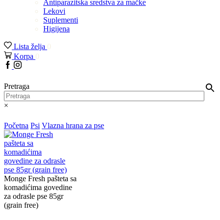
Antiparazitska sredstva za mačke
Lekovi
Suplementi
Higijena
Lista želja
0
Korpa
0
Facebook
Instagram
Pretraga
×
Početna
Psi
Vlazna hrana za pse
Monge Fresh pašteta sa
komadićima govedine
za odrasle pse 85gr
(grain free)