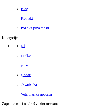
Blog
Kontakt
Politika privatnosti
Kategorije
psi
mačke
ptice
glodari
akvaristika
Veterinarska apoteka
Zapratite nas i na društvenim mrezama