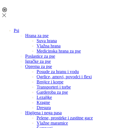
Psi
Hrana za pse
Suva hrana
Vlažna hrana
Medicinska hrana za pse
Poslastice za pse
Igračke za pse
Oprema za pse
Posude za hranu i vodu
Ogrlice, amovi, povodci i flexi
Brnjice i korpe
Transporteri i torbe
Garderoba za pse
Lezaljke
Kragne
Dresura
Higijena i nega pasa
Pelene, prostirke i zastitne gace
Vlažne maramice