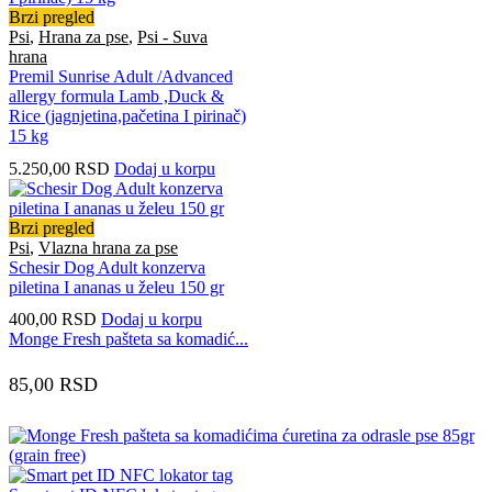
Brzi pregled
Psi
,
Hrana za pse
,
Psi - Suva
hrana
Premil Sunrise Adult /Advanced
allergy formula Lamb ,Duck &
Rice (jagnjetina,pačetina I pirinač)
15 kg
5.250,00
RSD
Dodaj u korpu
Brzi pregled
Psi
,
Vlazna hrana za pse
Schesir Dog Adult konzerva
piletina I ananas u želeu 150 gr
400,00
RSD
Dodaj u korpu
Monge Fresh pašteta sa komadić...
85,00
RSD