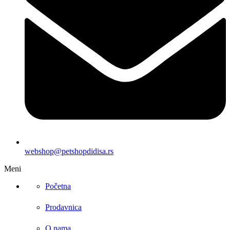
webshop@petshopdidisa.rs
Meni
Početna
Prodavnica
O nama