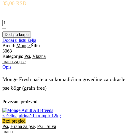
85,00
RSD
Monge
Fresh
pašteta
sa
Dodaj u korpu
komadićima
Dodaj u listu želja
govedine
Brend:
Monge
Šifra
za
3063
odrasle
Kategorija:
Psi
,
Vlazna
pse
hrana za pse
85gr
Opis
(grain
free)
Monge Fresh pašteta sa komadićima govedine za odrasle
količina
pse 85gr (grain free)
Povezani proizvodi
Brzi pregled
Psi
,
Hrana za pse
,
Psi - Suva
hrana