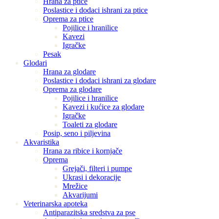
Hrana za ptice
Poslastice i dodaci ishrani za ptice
Oprema za ptice
Pojilice i hranilice
Kavezi
Igračke
Pesak
Glodari
Hrana za glodare
Poslastice i dodaci ishrani za glodare
Oprema za glodare
Pojilice i hranilice
Kavezi i kućice za glodare
Igračke
Toaleti za glodare
Posip, seno i piljevina
Akvaristika
Hrana za ribice i kornjače
Oprema
Grejači, filteri i pumpe
Ukrasi i dekoracije
Mrežice
Akvarijumi
Veterinarska apoteka
Antiparazitska sredstva za pse