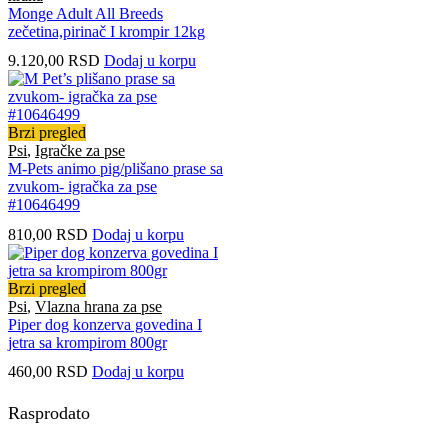
Monge Adult All Breeds
zečetina,pirinač I krompir 12kg
9.120,00
RSD
Dodaj u korpu
Brzi pregled
Psi
,
Igračke za pse
M-Pets animo pig/plišano prase sa
zvukom- igračka za pse
#10646499
810,00
RSD
Dodaj u korpu
Brzi pregled
Psi
,
Vlazna hrana za pse
Piper dog konzerva govedina I
jetra sa krompirom 800gr
460,00
RSD
Dodaj u korpu
Rasprodato