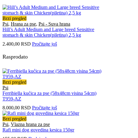
Brzi pregled
Psi
,
Hrana za pse
,
Psi - Suva hrana
Hill’s Adult Medium and Large breed Sensitive
stomach & skin Chicken(piletina) 2,5 kg
2.400,00
RSD
Pročitajte još
Rasprodato
Brzi pregled
Psi
Ferribiella kućica za pse (58x48cm visina 54cm)
T959-AZ
8.000,00
RSD
Pročitajte još
Brzi pregled
Psi
,
Vlazna hrana za pse
Rafi mini dog govedina kesica 150gr