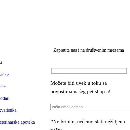
Zapratite nas i na društvenim mrezama
si
ačke
Možete biti uvek u toku sa
tice
novostima našeg pet shop-a!
lodari
kvaristika
*Ne brinite, nećemo slati neželjenu
eterinarska apoteka
poštu.