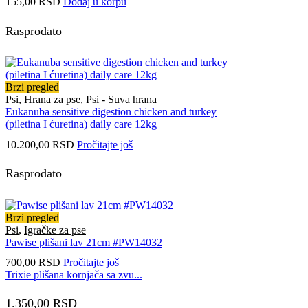
155,00
RSD
Dodaj u korpu
Rasprodato
Brzi pregled
Psi
,
Hrana za pse
,
Psi - Suva hrana
Eukanuba sensitive digestion chicken and turkey
(piletina I ćuretina) daily care 12kg
10.200,00
RSD
Pročitajte još
Rasprodato
Brzi pregled
Psi
,
Igračke za pse
Pawise plišani lav 21cm #PW14032
700,00
RSD
Pročitajte još
Trixie plišana kornjača sa zvu...
1.350,00
RSD