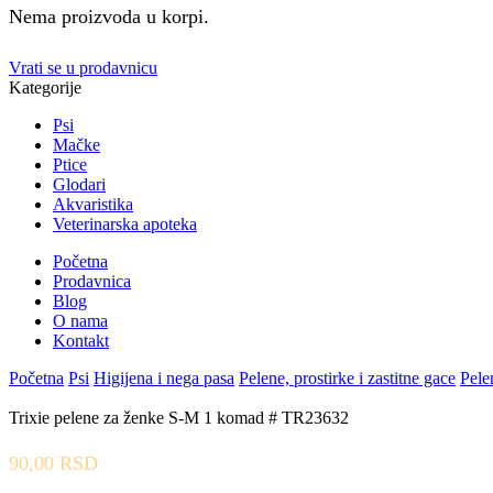
Nema proizvoda u korpi.
Vrati se u prodavnicu
Kategorije
Psi
Mačke
Ptice
Glodari
Akvaristika
Veterinarska apoteka
Početna
Prodavnica
Blog
O nama
Kontakt
Početna
Psi
Higijena i nega pasa
Pelene, prostirke i zastitne gace
Pele
Trixie pelene za ženke S-M 1 komad # TR23632
90,00
RSD