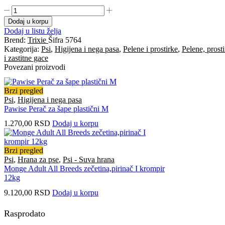
Dodaj u korpu
Dodaj u listu želja
Brend:
Trixie
Šifra
5764
Kategorija:
Psi
,
Higijena i nega pasa
,
Pelene i prostirke
,
Pelene, prost
i zastitne gace
Povezani proizvodi
Brzi pregled
Psi
,
Higijena i nega pasa
Pawise Perač za šape plastični M
1.270,00
RSD
Dodaj u korpu
Brzi pregled
Psi
,
Hrana za pse
,
Psi - Suva hrana
Monge Adult All Breeds zečetina,pirinač I krompir
12kg
9.120,00
RSD
Dodaj u korpu
Rasprodato