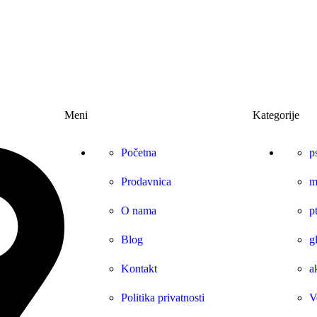
Meni
Kategorije
Početna
p
Prodavnica
m
O nama
p
Blog
g
Kontakt
a
Politika privatnosti
V