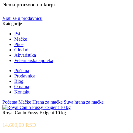
Nema proizvoda u korpi.
Vrati se u prodavnicu
Kategorije
Psi
Mačke
Ptice
Glodari
Akvaristika
Veterinarska apoteka
Početna
Prodavnica
Blog
O nama
Kontakt
Početna
Mačke
Hrana za mačke
Suva hrana za mačke
Royal Canin Fussy Exigent 10 kg
14.600,00
RSD