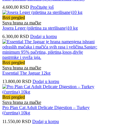
4.600,00
RSD
Pročitajte još
Brzi pregled
Suva hrana za mačke
Josera Leger (piletina za sterilisane)10 kg
6.300,00
RSD
Dodaj u korpu
Brzi pregled
Suva hrana za mačke
Essential The Jaguar 12kg
13.800,00
RSD
Dodaj u korpu
Brzi pregled
Suva hrana za mačke
Pro Plan Cat Adult Delicate Digestion – Turkey
(ćuretina) 10kg
11.550,00
RSD
Dodaj u korpu