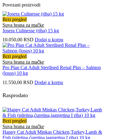
Povezani proizvodi
Brzi pregled
Suva hrana za mačke
Josera Culinesse (riba) 15 kg
10.050,00
RSD
Dodaj u korpu
Brzi pregled
Suva hrana za mačke
Pro Plan Cat Adult Sterilised Renal Plus – Salmon
(losos) 10 kg
11.550,00
RSD
Dodaj u korpu
Rasprodato
Brzi pregled
Suva hrana za mačke
Happy Cat Adult Minkas Chicken,Turkey,Lamb &
Fish (piletina,ćuretina,jagnjetina I riba) 10 kg