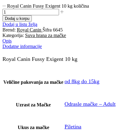
Royal Canin Fussy Exigent 10 kg količina
Dodaj u korpu
Dodaj u listu želja
Brend:
Royal Canin
Šifra
6645
Kategorija:
Suva hrana za mačke
Opis
Dodatne informacije
Royal Canin Fussy Exigent 10 kg
od 8kg do 15kg
Veličine pakovanja za mačke
Odrasle mačke – Adult
Uzrast za Mačke
Piletina
Ukus za mačke