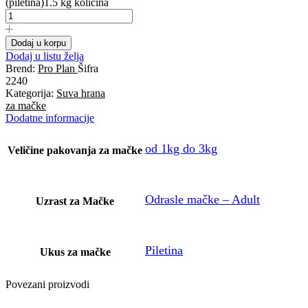
(piletina)1.5 kg količina
Dodaj u korpu
Dodaj u listu želja
Brend:
Pro Plan
Šifra
2240
Kategorija:
Suva hrana
za mačke
Dodatne informacije
od 1kg do 3kg
Veličine pakovanja za mačke
Odrasle mačke – Adult
Uzrast za Mačke
Piletina
Ukus za mačke
Povezani proizvodi