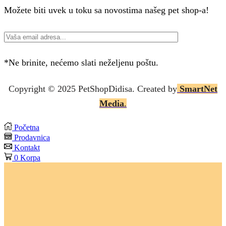
Možete biti uvek u toku sa novostima našeg pet shop-a!
*Ne brinite, nećemo slati neželjenu poštu.
Copyright © 2025 P
etShopDidisa
. Created by
SmartNet
Media
.
Početna
Prodavnica
Kontakt
0
Korpa