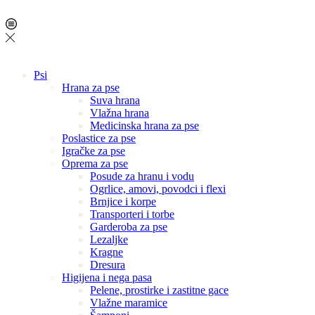
Psi
Hrana za pse
Suva hrana
Vlažna hrana
Medicinska hrana za pse
Poslastice za pse
Igračke za pse
Oprema za pse
Posude za hranu i vodu
Ogrlice, amovi, povodci i flexi
Brnjice i korpe
Transporteri i torbe
Garderoba za pse
Lezaljke
Kragne
Dresura
Higijena i nega pasa
Pelene, prostirke i zastitne gace
Vlažne maramice