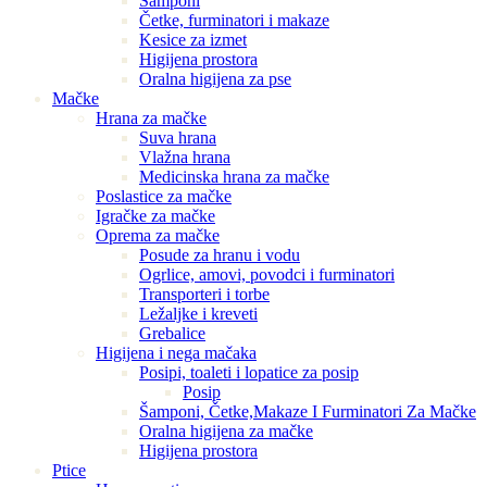
Šamponi
Četke, furminatori i makaze
Kesice za izmet
Higijena prostora
Oralna higijena za pse
Mačke
Hrana za mačke
Suva hrana
Vlažna hrana
Medicinska hrana za mačke
Poslastice za mačke
Igračke za mačke
Oprema za mačke
Posude za hranu i vodu
Ogrlice, amovi, povodci i furminatori
Transporteri i torbe
Ležaljke i kreveti
Grebalice
Higijena i nega mačaka
Posipi, toaleti i lopatice za posip
Posip
Šamponi, Četke,Makaze I Furminatori Za Mačke
Oralna higijena za mačke
Higijena prostora
Ptice