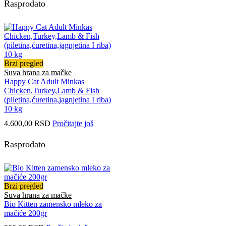
Rasprodato
Brzi pregled
Suva hrana za mačke
Happy Cat Adult Minkas
Chicken,Turkey,Lamb & Fish
(piletina,ćuretina,jagnjetina I riba)
10 kg
4.600,00
RSD
Pročitajte još
Rasprodato
Brzi pregled
Suva hrana za mačke
Bio Kitten zamensko mleko za
mačiće 200gr