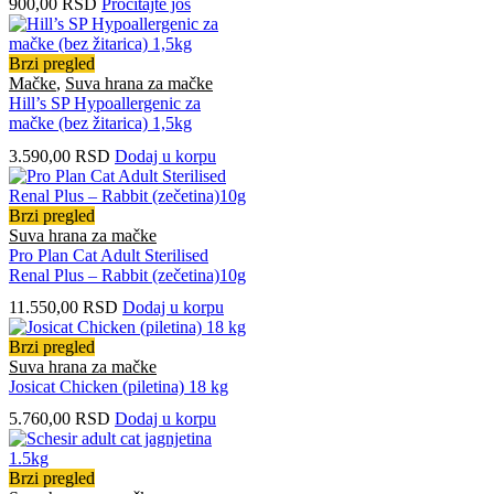
900,00
RSD
Pročitajte još
Brzi pregled
Mačke
,
Suva hrana za mačke
Hill’s SP Hypoallergenic za
mačke (bez žitarica) 1,5kg
3.590,00
RSD
Dodaj u korpu
Brzi pregled
Suva hrana za mačke
Pro Plan Cat Adult Sterilised
Renal Plus – Rabbit (zečetina)10g
11.550,00
RSD
Dodaj u korpu
Brzi pregled
Suva hrana za mačke
Josicat Chicken (piletina) 18 kg
5.760,00
RSD
Dodaj u korpu
Brzi pregled