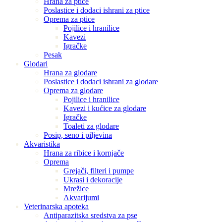
Hrana za ptice
Poslastice i dodaci ishrani za ptice
Oprema za ptice
Pojilice i hranilice
Kavezi
Igračke
Pesak
Glodari
Hrana za glodare
Poslastice i dodaci ishrani za glodare
Oprema za glodare
Pojilice i hranilice
Kavezi i kućice za glodare
Igračke
Toaleti za glodare
Posip, seno i piljevina
Akvaristika
Hrana za ribice i kornjače
Oprema
Grejači, filteri i pumpe
Ukrasi i dekoracije
Mrežice
Akvarijumi
Veterinarska apoteka
Antiparazitska sredstva za pse