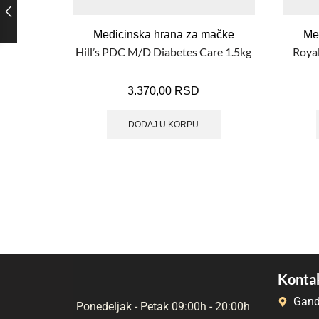
Medicinska hrana za mačke
Me
Hill’s PDC M/D Diabetes Care 1.5kg
Royal
3.370,00
RSD
DODAJ U KORPU
Kontak
Gand
Ponedeljak - Petak 09:00h - 20:00h