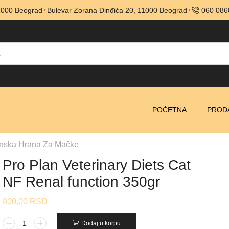
11000 Beograd
Bulevar Zorana Đinđića 20, 11000 Beograd
060 086
POČETNA
PROD
nska Hrana Za Mačke
Pro Plan Veterinary Diets Cat
NF Renal function 350gr
800,00
RSD
Dodaj u korpu