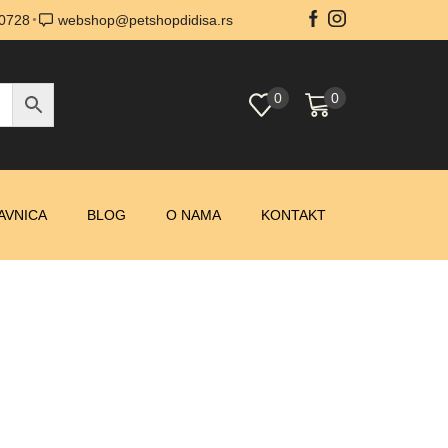
0728
webshop@petshopdidisa.rs
0
0
AVNICA
BLOG
O NAMA
KONTAKT