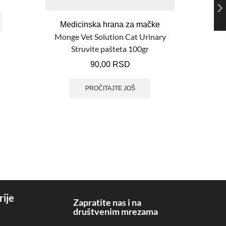
Medicinska hrana za mačke
Monge Vet Solution Cat Urinary
Struvite pašteta 100gr
90,00
RSD
PROČITAJTE JOŠ
rije
Zapratite nas i na
društvenim mrezama