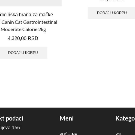
DODAJ U KORPU
dicinska hrana za mačke
 Canin Cat Gastrointestinal
Moderate Calorie 2kg
4.320,00
RSD
DODAJ U KORPU
t podaci
Meni
Katego
ijeva 156
POČETNA
PSI