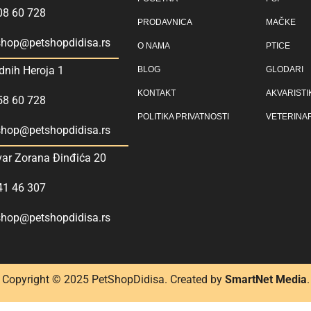
08 60 728
PRODAVNICA
MAČKE
hop@petshopdidisa.rs
O NAMA
PTICE
dnih Heroja 1
BLOG
GLODARI
KONTAKT
AKVARISTI
58 60 728
POLITIKA PRIVATNOSTI
VETERINA
hop@petshopdidisa.rs
var Zorana Đinđića 20
41 46 307
hop@petshopdidisa.rs
Copyright © 2025 P
etShopDidisa
. Created by
SmartNet Media
.