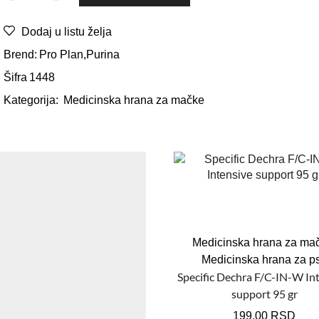
Dodaj u listu želja
Brend:
Pro Plan
,
Purina
Šifra
1448
Kategorija:
Medicinska hrana za mačke
Medicinska hrana za ma
Medicinska hrana za p
Specific Dechra F/C-IN-W In
support 95 gr
199,00
RSD