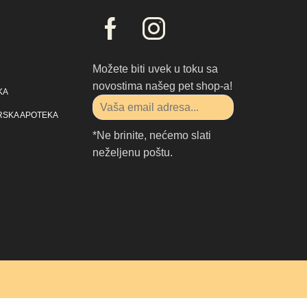
Možete biti uvek u toku sa
novostima našeg pet shop-a!
KA
RSKA APOTEKA
*Ne brinite, nećemo slati
neželjenu poštu.