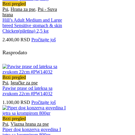
Brzi pregled
Psi
,
Hrana za pse
,
Psi - Suva
hrana
Hill’s Adult Medium and Large
breed Sensitive stomach & skin
Chicken(piletina) 2,5 kg
2.400,00
RSD
Pročitajte još
Rasprodato
Brzi pregled
Psi
,
Igračke za pse
Pawise prase od lateksa sa
zvukom 22cm #PW14032
1.100,00
RSD
Pročitajte još
Brzi pregled
Psi
,
Vlazna hrana za pse
Piper dog konzerva govedina I
jetra sa krompirom 800gr