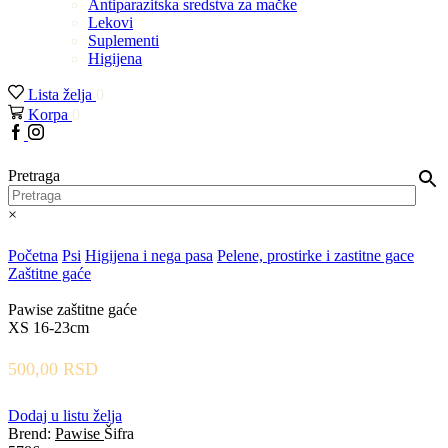
Antiparazitska sredstva za mačke
Lekovi
Suplementi
Higijena
Lista želja
0
Korpa
0
Facebook
Instagram
Pretraga
×
Početna
Psi
Higijena i nega pasa
Pelene, prostirke i zastitne gace
Zaštitne gaće
Pawise zaštitne gaće
XS 16-23cm
500,00
RSD
Dodaj u listu želja
Brend:
Pawise
Šifra