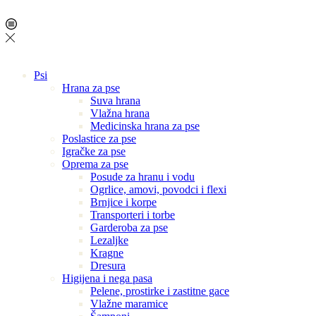
Psi
Hrana za pse
Suva hrana
Vlažna hrana
Medicinska hrana za pse
Poslastice za pse
Igračke za pse
Oprema za pse
Posude za hranu i vodu
Ogrlice, amovi, povodci i flexi
Brnjice i korpe
Transporteri i torbe
Garderoba za pse
Lezaljke
Kragne
Dresura
Higijena i nega pasa
Pelene, prostirke i zastitne gace
Vlažne maramice