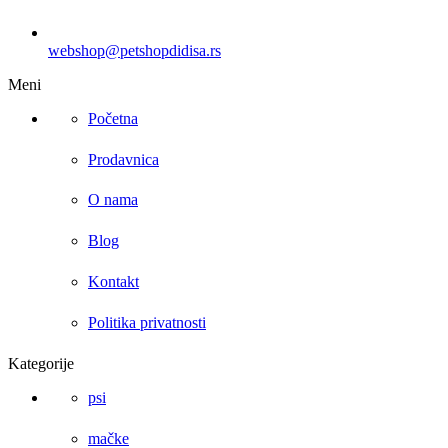
webshop@petshopdidisa.rs
Meni
Početna
Prodavnica
O nama
Blog
Kontakt
Politika privatnosti
Kategorije
psi
mačke