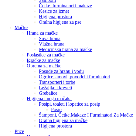
Šamponi
Četke, furminatori i makaze
Kesice za izmet
Higijena prostora
Oralna higijena za pse
Mačke
Hrana za mačke
Suva hrana
Vlažna hrana
Medicinska hrana za mačke
Poslastice za mačke
Igračke za mačke
Oprema za mačke
Posude za hranu i vodu
Ogrlice, amovi, povodci i furminatori
Transporteri i torbe
Ležaljke i kreveti
Grebalice
Higijena i nega mačaka
Posipi, toaleti i lopatice za posip
Posip
Šamponi, Četke,Makaze I Furminatori Za Mačke
Oralna higijena za mačke
Higijena prostora
Ptice