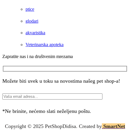
ptice
glodari
akvaristika
Veterinarska apoteka
Zapratite nas i na društvenim mrezama
Facebook
Instagram
Možete biti uvek u toku sa novostima našeg pet shop-a!
*Ne brinite, nećemo slati neželjenu poštu.
Copyright © 2025 P
etShopDidisa
. Created by
SmartNet