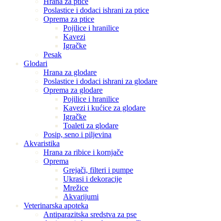
Hrana za ptice
Poslastice i dodaci ishrani za ptice
Oprema za ptice
Pojilice i hranilice
Kavezi
Igračke
Pesak
Glodari
Hrana za glodare
Poslastice i dodaci ishrani za glodare
Oprema za glodare
Pojilice i hranilice
Kavezi i kućice za glodare
Igračke
Toaleti za glodare
Posip, seno i piljevina
Akvaristika
Hrana za ribice i kornjače
Oprema
Grejači, filteri i pumpe
Ukrasi i dekoracije
Mrežice
Akvarijumi
Veterinarska apoteka
Antiparazitska sredstva za pse