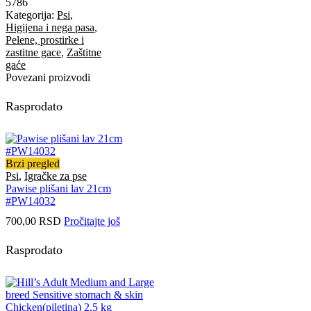
5786
Kategorija:
Psi
,
Higijena i nega pasa
,
Pelene, prostirke i
zastitne gace
,
Zaštitne
gaće
Povezani proizvodi
Rasprodato
Brzi pregled
Psi
,
Igračke za pse
Pawise plišani lav 21cm
#PW14032
700,00
RSD
Pročitajte još
Rasprodato