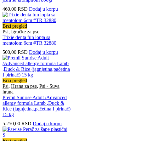
460,00
RSD
Dodaj u korpu
Brzi pregled
Psi
,
Igračke za pse
Trixie denta fun lopta sa
mentolom 6cm #TR 32880
500,00
RSD
Dodaj u korpu
Brzi pregled
Psi
,
Hrana za pse
,
Psi - Suva
hrana
Premil Sunrise Adult /Advanced
allergy formula Lamb ,Duck &
Rice (jagnjetina,pačetina I pirinač)
15 kg
5.250,00
RSD
Dodaj u korpu
Brzi pregled