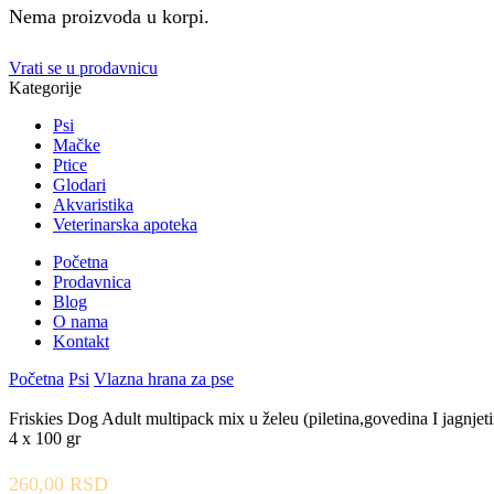
Nema proizvoda u korpi.
Vrati se u prodavnicu
Kategorije
Psi
Mačke
Ptice
Glodari
Akvaristika
Veterinarska apoteka
Početna
Prodavnica
Blog
O nama
Kontakt
Početna
Psi
Vlazna hrana za pse
Friskies Dog Adult multipack mix u želeu (piletina,govedina I jagnjet
4 x 100 gr
260,00
RSD