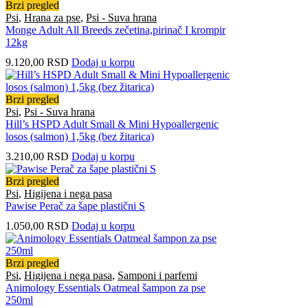
Brzi pregled
Psi
,
Hrana za pse
,
Psi - Suva hrana
Monge Adult All Breeds zečetina,pirinač I krompir
12kg
9.120,00
RSD
Dodaj u korpu
Brzi pregled
Psi
,
Psi - Suva hrana
Hill’s HSPD Adult Small & Mini Hypoallergenic
losos (salmon) 1,5kg (bez žitarica)
3.210,00
RSD
Dodaj u korpu
Brzi pregled
Psi
,
Higijena i nega pasa
Pawise Perač za šape plastični S
1.050,00
RSD
Dodaj u korpu
Brzi pregled
Psi
,
Higijena i nega pasa
,
Samponi i parfemi
Animology Essentials Oatmeal šampon za pse
250ml