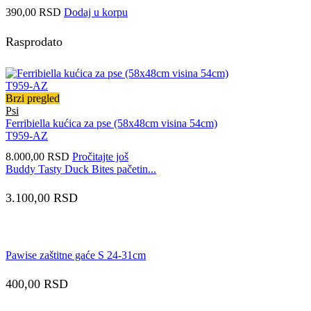
390,00
RSD
Dodaj u korpu
Rasprodato
Brzi pregled
Psi
Ferribiella kućica za pse (58x48cm visina 54cm)
T959-AZ
8.000,00
RSD
Pročitajte još
Buddy Tasty Duck Bites pačetin...
3.100,00
RSD
Pawise zaštitne gaće S 24-31cm
400,00
RSD