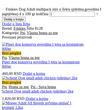
Friskies Dog Adult multipack mix u želeu (piletina,govedina I
jagnjetina) 4 x 100 gr količina
Dodaj u korpu
Dodaj u listu želja
Brend:
Friskies
Šifra
8128
Kategorija:
Psi
,
Vlazna hrana za pse
Povezani proizvodi
Brzi pregled
Psi
,
Vlazna hrana za pse
Piper dog konzerva govedina I jetra sa krompirom
800gr
460,00
RSD
Dodaj u korpu
Brzi pregled
Psi
,
Hrana za pse
,
Psi - Suva hrana
Schesir Dog small adult chicken (piletina) 2kg
1.820,00
RSD
Dodaj u korpu