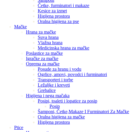
Šamponi
Četke, furminatori i makaze
Kesice za izmet
Higijena prostora
Oralna higijena za pse
Mačke
Hrana za mačke
Suva hrana
Vlažna hrana
Medicinska hrana za mačke
Poslastice za mačke
Igračke za mačke
Oprema za mačke
Posude za hranu i vodu
Ogrlice, amovi, povodci i furminatori
Transporteri i torbe
Ležaljke i kreveti
Grebalice
Higijena i nega mačaka
Posipi, toaleti i lopatice za posip
Posip
Šamponi, Četke,Makaze I Furminatori Za Mačke
Oralna higijena za mačke
Higijena prostora
Ptice