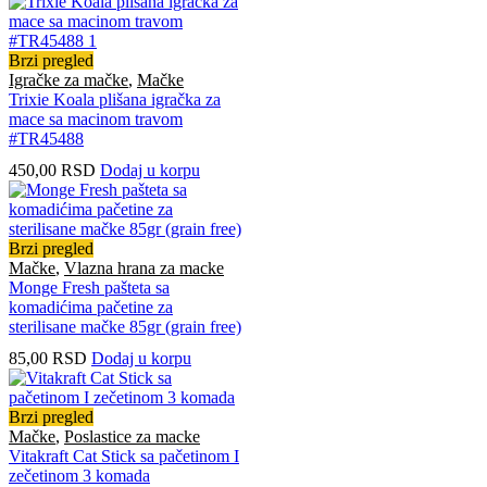
Brzi pregled
Igračke za mačke
,
Mačke
Trixie Koala plišana igračka za
mace sa macinom travom
#TR45488
450,00
RSD
Dodaj u korpu
Brzi pregled
Mačke
,
Vlazna hrana za macke
Monge Fresh pašteta sa
komadićima pačetine za
sterilisane mačke 85gr (grain free)
85,00
RSD
Dodaj u korpu
Brzi pregled
Mačke
,
Poslastice za macke
Vitakraft Cat Stick sa pačetinom I
zečetinom 3 komada