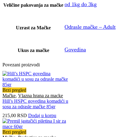
od 1kg do 3kg
Veličine pakovanja za mačke
Odrasle mačke – Adult
Uzrast za Mačke
Govedina
Ukus za mačke
Povezani proizvodi
Brzi pregled
Mačke
,
Vlazna hrana za macke
Hill’s HSPC govedina komadići u
sosu za odrasle mačke 85gr
215,00
RSD
Dodaj u korpu
Brzi pregled