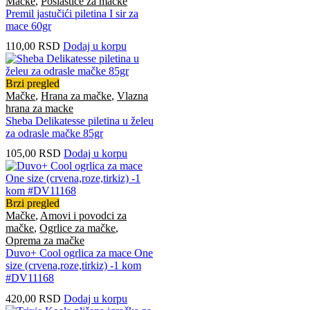
Mačke
,
Poslastice za macke
Premil jastučići piletina I sir za
mace 60gr
110,00
RSD
Dodaj u korpu
Brzi pregled
Mačke
,
Hrana za mačke
,
Vlazna
hrana za macke
Sheba Delikatesse piletina u želeu
za odrasle mačke 85gr
105,00
RSD
Dodaj u korpu
Brzi pregled
Mačke
,
Amovi i povodci za
mačke
,
Ogrlice za mačke
,
Oprema za mačke
Duvo+ Cool ogrlica za mace One
size (crvena,roze,tirkiz) -1 kom
#DV11168
420,00
RSD
Dodaj u korpu