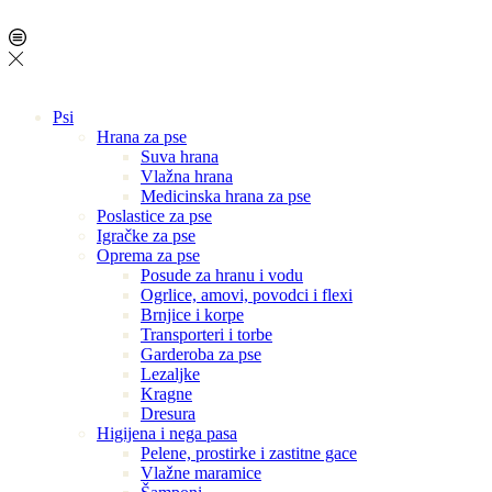
Psi
Hrana za pse
Suva hrana
Vlažna hrana
Medicinska hrana za pse
Poslastice za pse
Igračke za pse
Oprema za pse
Posude za hranu i vodu
Ogrlice, amovi, povodci i flexi
Brnjice i korpe
Transporteri i torbe
Garderoba za pse
Lezaljke
Kragne
Dresura
Higijena i nega pasa
Pelene, prostirke i zastitne gace
Vlažne maramice