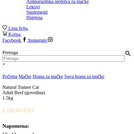
Antiparazitska sredstva za mačke
Lekovi
Suplementi
Higijena
Lista želja
0
Korpa
0
Facebook
Instagram
Pretraga
×
Početna
Mačke
Hrana za mačke
Suva hrana za mačke
Natural Trainer Cat
Adult Beef (govedina)
1.5kg
2.100,00
RSD
Napomena: