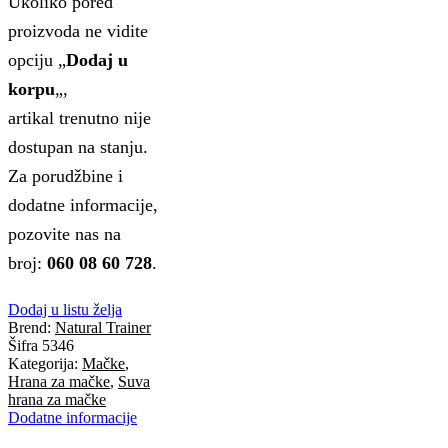
Ukoliko pored
proizvoda ne vidite
opciju „
Dodaj u
korpu
„,
artikal trenutno nije
dostupan na stanju.
Za porudžbine i
dodatne informacije,
pozovite nas na
broj:
060 08 60 728
.
Dodaj u listu želja
Brend:
Natural Trainer
Šifra
5346
Kategorija:
Mačke
,
Hrana za mačke
,
Suva
hrana za mačke
Dodatne informacije