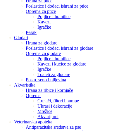
Hrana za ptice
Poslastice i dodaci ishrani za ptice
Oprema za ptice
Pojilice i hranilice
Kavezi
Igračke
Pesak
Glodari
Hrana za glodare
Poslastice i dodaci ishrani za glodare
Oprema za glodare
Pojilice i hranilice
Kavezi i kućice za glodare
Igračke
Toaleti za glodare
Posip, seno i piljevina
Akvaristika
Hrana za ribice i kornjače
Oprema
Grejači, filteri i pumpe
Ukrasi i dekoracije
Mrežice
Akvarijumi
Veterinarska apoteka
Antiparazitska sredstva za pse