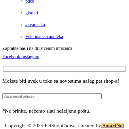
ptice
glodari
akvaristika
Veterinarska apoteka
Zapratite nas i na društvenim mrezama
Facebook
Instagram
Možete biti uvek u toku sa novostima našeg pet shop-a!
*Ne brinite, nećemo slati neželjenu poštu.
Copyright © 2025 P
etShopDidisa
. Created by
SmartNet