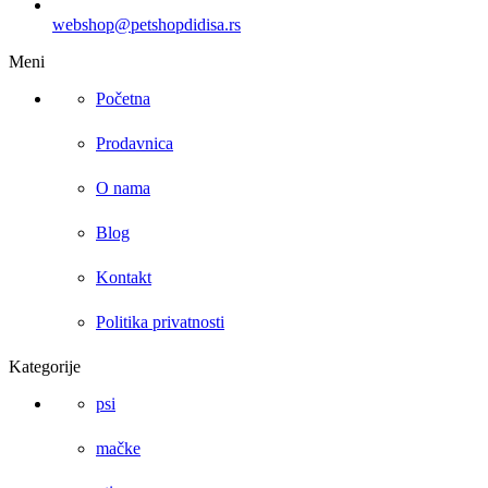
webshop@petshopdidisa.rs
Meni
Početna
Prodavnica
O nama
Blog
Kontakt
Politika privatnosti
Kategorije
psi
mačke