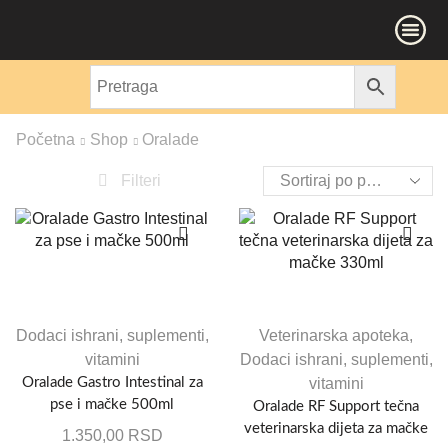
Početna
Shop
Oralade
Filteri
Dodaci ishrani, suplementi,
Veterinarska apoteka
,
vitamini
Dodaci ishrani, suplementi,
Oralade Gastro Intestinal za
vitamini
pse i mačke 500ml
Oralade RF Support tečna
veterinarska dijeta za mačke
1.350,00
RSD