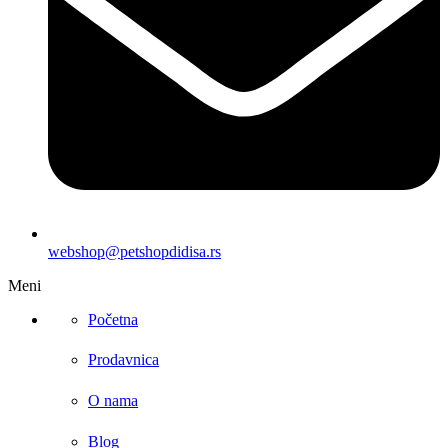
webshop@petshopdidisa.rs
Meni
Početna
Prodavnica
O nama
Blog