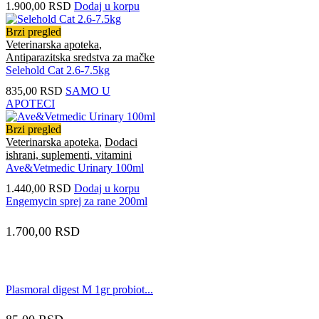
1.900,00
RSD
Dodaj u korpu
Brzi pregled
Veterinarska apoteka
,
Antiparazitska sredstva za mačke
Selehold Cat 2.6-7.5kg
835,00
RSD
SAMO U
APOTECI
Brzi pregled
Veterinarska apoteka
,
Dodaci
ishrani, suplementi, vitamini
Ave&Vetmedic Urinary 100ml
1.440,00
RSD
Dodaj u korpu
Engemycin sprej za rane 200ml
1.700,00
RSD
Plasmoral digest M 1gr probiot...