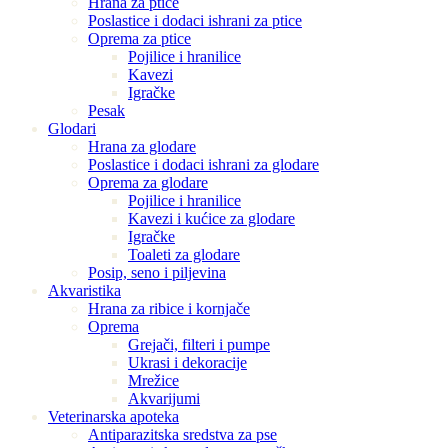
Hrana za ptice
Poslastice i dodaci ishrani za ptice
Oprema za ptice
Pojilice i hranilice
Kavezi
Igračke
Pesak
Glodari
Hrana za glodare
Poslastice i dodaci ishrani za glodare
Oprema za glodare
Pojilice i hranilice
Kavezi i kućice za glodare
Igračke
Toaleti za glodare
Posip, seno i piljevina
Akvaristika
Hrana za ribice i kornjače
Oprema
Grejači, filteri i pumpe
Ukrasi i dekoracije
Mrežice
Akvarijumi
Veterinarska apoteka
Antiparazitska sredstva za pse