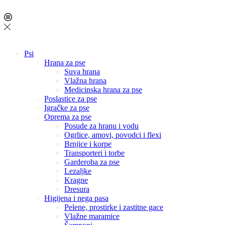
Psi
Hrana za pse
Suva hrana
Vlažna hrana
Medicinska hrana za pse
Poslastice za pse
Igračke za pse
Oprema za pse
Posude za hranu i vodu
Ogrlice, amovi, povodci i flexi
Brnjice i korpe
Transporteri i torbe
Garderoba za pse
Lezaljke
Kragne
Dresura
Higijena i nega pasa
Pelene, prostirke i zastitne gace
Vlažne maramice