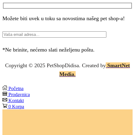
Možete biti uvek u toku sa novostima našeg pet shop-a!
*Ne brinite, nećemo slati neželjenu poštu.
Copyright © 2025 P
etShopDidisa
. Created by
SmartNet
Media
.
Početna
Prodavnica
Kontakt
0
Korpa