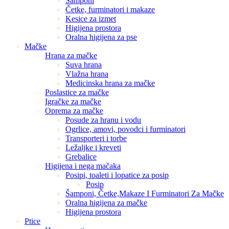
Šamponi
Četke, furminatori i makaze
Kesice za izmet
Higijena prostora
Oralna higijena za pse
Mačke
Hrana za mačke
Suva hrana
Vlažna hrana
Medicinska hrana za mačke
Poslastice za mačke
Igračke za mačke
Oprema za mačke
Posude za hranu i vodu
Ogrlice, amovi, povodci i furminatori
Transporteri i torbe
Ležaljke i kreveti
Grebalice
Higijena i nega mačaka
Posipi, toaleti i lopatice za posip
Posip
Šamponi, Četke,Makaze I Furminatori Za Mačke
Oralna higijena za mačke
Higijena prostora
Ptice