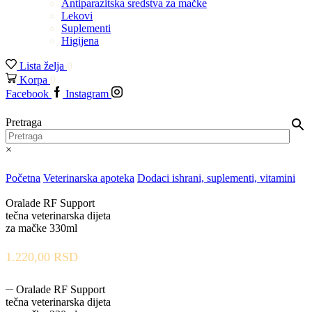
Antiparazitska sredstva za mačke
Lekovi
Suplementi
Higijena
Lista želja
0
Korpa
0
Facebook
Instagram
Pretraga
×
Početna
Veterinarska apoteka
Dodaci ishrani, suplementi, vitamini
Oralade RF Support
tečna veterinarska dijeta
za mačke 330ml
1.220,00
RSD
Oralade RF Support
tečna veterinarska dijeta