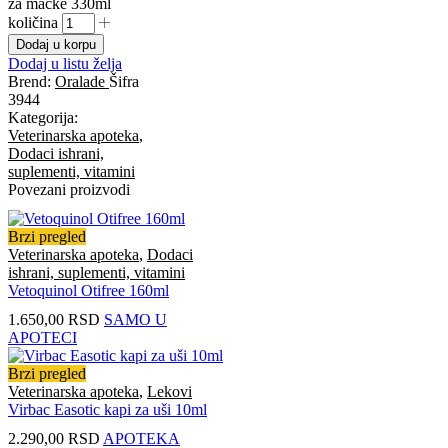
za mačke 330ml
količina
Dodaj u korpu
Dodaj u listu želja
Brend:
Oralade
Šifra
3944
Kategorija:
Veterinarska apoteka
,
Dodaci ishrani,
suplementi, vitamini
Povezani proizvodi
Brzi pregled
Veterinarska apoteka
,
Dodaci
ishrani, suplementi, vitamini
Vetoquinol Otifree 160ml
1.650,00
RSD
SAMO U
APOTECI
Brzi pregled
Veterinarska apoteka
,
Lekovi
Virbac Easotic kapi za uši 10ml
2.290,00
RSD
APOTEKA