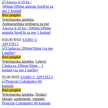
Brzi pregled
Veterinarska apoteka
,
Antiparazitska sredstava za pse
Ataxxa 4-10 kg / 500mg/100mg
ampula SpotOn za pse 1 komad
650,00
RSD
SAMO U
APOTECI
Brzi pregled
Veterinarska apoteka
,
Lekovi
Cladaxxa 200mg/50mg – 1
komad (za pse I mačke)
95,00
RSD
SAMO U APOTECI
Brzi pregled
Veterinarska apoteka
,
Dodaci
ishrani, suplementi, vitamini
Protexin Cobalaplex 60 kapsula