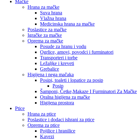
Mačke
Hrana za mačke
Suva hrana
Vlažna hrana
Medicinska hrana za mačke
Poslastice za mačke
Igračke za mačke
Oprema za mačke
Posude za hranu i vodu
Ogrlice, amovi, povodci i furminatori
Transporteri i torbe
Ležaljke i kreveti
Grebalice
Higijena i nega mačaka
Posipi, toaleti i lopatice za posip
Posip
Šamponi, Četke,Makaze I Furminatori Za Mačke
Oralna higijena za mačke
Higijena prostora
Ptice
Hrana za ptice
Poslastice i dodaci ishrani za ptice
Oprema za ptice
Pojilice i hranilice
Kavezi