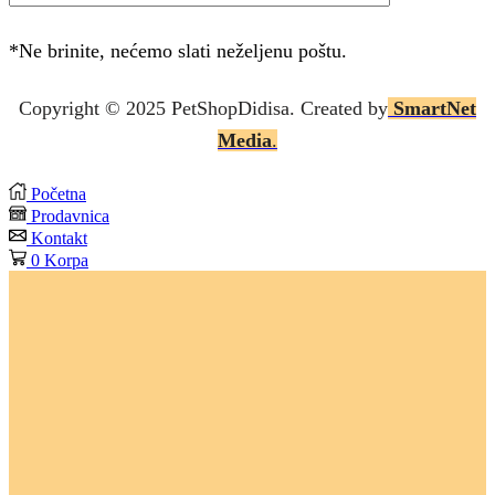
*Ne brinite, nećemo slati neželjenu poštu.
Copyright © 2025 P
etShopDidisa
. Created by
SmartNet
Media
.
Početna
Prodavnica
Kontakt
0
Korpa