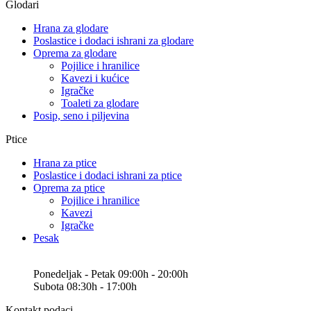
Glodari
Hrana za glodare
Poslastice i dodaci ishrani za glodare
Oprema za glodare
Pojilice i hranilice
Kavezi i kućice
Igračke
Toaleti za glodare
Posip, seno i piljevina
Ptice
Hrana za ptice
Poslastice i dodaci ishrani za ptice
Oprema za ptice
Pojilice i hranilice
Kavezi
Igračke
Pesak
Ponedeljak - Petak 09:00h - 20:00h
Subota 08:30h - 17:00h
Kontakt podaci