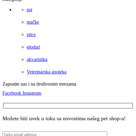
psi
mačke
ptice
glodari
akvaristika
Veterinarska apoteka
Zapratite nas i na društvenim mrezama
Facebook
Instagram
Možete biti uvek u toku sa novostima našeg pet shop-a!