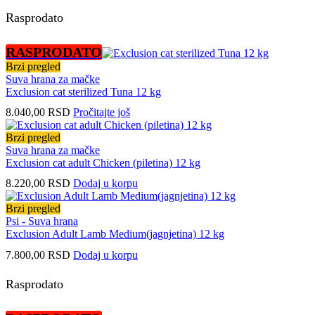
Rasprodato
RASPRODATO
Brzi pregled
Suva hrana za mačke
Exclusion cat sterilized Tuna 12 kg
8.040,00
RSD
Pročitajte još
Brzi pregled
Suva hrana za mačke
Exclusion cat adult Chicken (piletina) 12 kg
8.220,00
RSD
Dodaj u korpu
Brzi pregled
Psi - Suva hrana
Exclusion Adult Lamb Medium(jagnjetina) 12 kg
7.800,00
RSD
Dodaj u korpu
Rasprodato