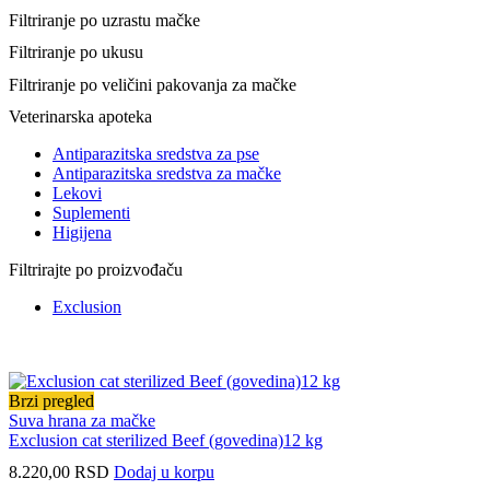
Filtriranje po uzrastu mačke
Filtriranje po ukusu
Filtriranje po veličini pakovanja za mačke
Veterinarska apoteka
Antiparazitska sredstva za pse
Antiparazitska sredstva za mačke
Lekovi
Suplementi
Higijena
Filtrirajte po proizvođaču
Exclusion
Brzi pregled
Suva hrana za mačke
Exclusion cat sterilized Beef (govedina)12 kg
8.220,00
RSD
Dodaj u korpu