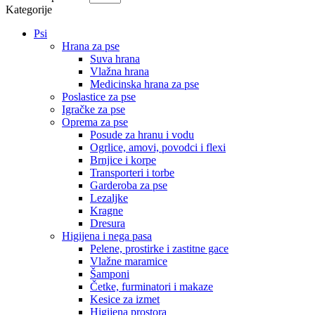
Kategorije
Psi
Hrana za pse
Suva hrana
Vlažna hrana
Medicinska hrana za pse
Poslastice za pse
Igračke za pse
Oprema za pse
Posude za hranu i vodu
Ogrlice, amovi, povodci i flexi
Brnjice i korpe
Transporteri i torbe
Garderoba za pse
Lezaljke
Kragne
Dresura
Higijena i nega pasa
Pelene, prostirke i zastitne gace
Vlažne maramice
Šamponi
Četke, furminatori i makaze
Kesice za izmet
Higijena prostora