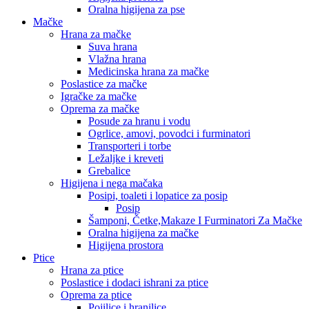
Oralna higijena za pse
Mačke
Hrana za mačke
Suva hrana
Vlažna hrana
Medicinska hrana za mačke
Poslastice za mačke
Igračke za mačke
Oprema za mačke
Posude za hranu i vodu
Ogrlice, amovi, povodci i furminatori
Transporteri i torbe
Ležaljke i kreveti
Grebalice
Higijena i nega mačaka
Posipi, toaleti i lopatice za posip
Posip
Šamponi, Četke,Makaze I Furminatori Za Mačke
Oralna higijena za mačke
Higijena prostora
Ptice
Hrana za ptice
Poslastice i dodaci ishrani za ptice
Oprema za ptice
Pojilice i hranilice