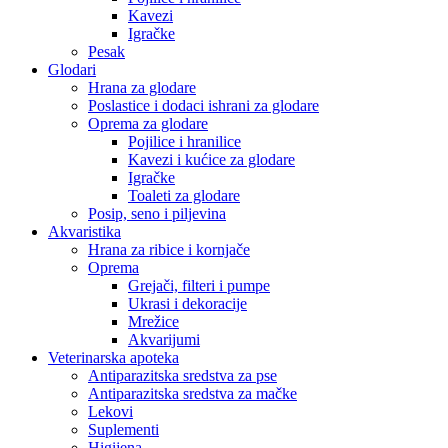
Kavezi
Igračke
Pesak
Glodari
Hrana za glodare
Poslastice i dodaci ishrani za glodare
Oprema za glodare
Pojilice i hranilice
Kavezi i kućice za glodare
Igračke
Toaleti za glodare
Posip, seno i piljevina
Akvaristika
Hrana za ribice i kornjače
Oprema
Grejači, filteri i pumpe
Ukrasi i dekoracije
Mrežice
Akvarijumi
Veterinarska apoteka
Antiparazitska sredstva za pse
Antiparazitska sredstva za mačke
Lekovi
Suplementi
Higijena