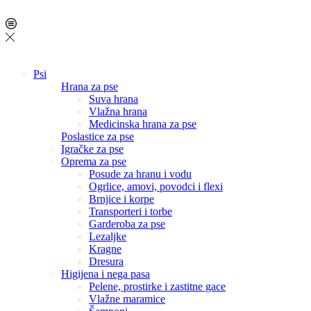
Psi
Hrana za pse
Suva hrana
Vlažna hrana
Medicinska hrana za pse
Poslastice za pse
Igračke za pse
Oprema za pse
Posude za hranu i vodu
Ogrlice, amovi, povodci i flexi
Brnjice i korpe
Transporteri i torbe
Garderoba za pse
Lezaljke
Kragne
Dresura
Higijena i nega pasa
Pelene, prostirke i zastitne gace
Vlažne maramice