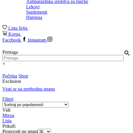
Antiparazitska sredstva za mačke
Lekovi
Suplementi
Higijena
Lista želja
0
Korpa
0
Facebook
Instagram
Pretraga
×
Početna
Shop
Exclusion
Vrati se na prethodnu stranu
Filteri
Vidi
Mreza
Lista
Prikaži
Proizvodi po strani