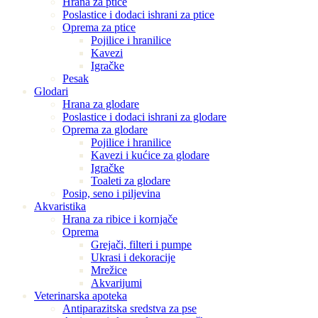
Hrana za ptice
Poslastice i dodaci ishrani za ptice
Oprema za ptice
Pojilice i hranilice
Kavezi
Igračke
Pesak
Glodari
Hrana za glodare
Poslastice i dodaci ishrani za glodare
Oprema za glodare
Pojilice i hranilice
Kavezi i kućice za glodare
Igračke
Toaleti za glodare
Posip, seno i piljevina
Akvaristika
Hrana za ribice i kornjače
Oprema
Grejači, filteri i pumpe
Ukrasi i dekoracije
Mrežice
Akvarijumi
Veterinarska apoteka
Antiparazitska sredstva za pse