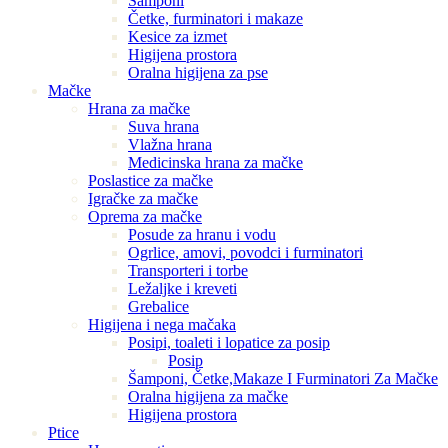
Šamponi
Četke, furminatori i makaze
Kesice za izmet
Higijena prostora
Oralna higijena za pse
Mačke
Hrana za mačke
Suva hrana
Vlažna hrana
Medicinska hrana za mačke
Poslastice za mačke
Igračke za mačke
Oprema za mačke
Posude za hranu i vodu
Ogrlice, amovi, povodci i furminatori
Transporteri i torbe
Ležaljke i kreveti
Grebalice
Higijena i nega mačaka
Posipi, toaleti i lopatice za posip
Posip
Šamponi, Četke,Makaze I Furminatori Za Mačke
Oralna higijena za mačke
Higijena prostora
Ptice