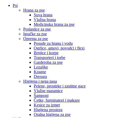
Psi
Hrana za pse
Suva hrana
Vlažna hrana
Medicinska hrana za pse
Poslastice za pse
Igračke za pse
Oprema za pse
Posude za hranu i vodu
Ogrlice, amovi, povodci i flexi
Brnjice i korpe
Transporteri i torbe
Garderoba za pse
Lezaljke
Kragne
Dresura
Higijena i nega pasa
Pelene, prostirke i zastitne gace
Vlažne maramice
Šamponi
Četke, furminatori i makaze
Kesice za izmet
Higijena prostora
Oralna higijena za pse