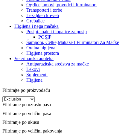
Ogrlice, amovi, povodci i furminatori
Transporteri i torbe
Ležaljke i kreveti
Grebalice
Higijena i nega mačaka
Posipi, toaleti i lopatice za posip
POSIP
Šamponi, Četke,Makaze I Furminatori Za Mačke
Oralna higijena
Higijena prostora
Veterinarska apoteka
Antiparazitska sredstva za mačke
Lekovi
Suplementi
Higijena
Filtrirajte po proizvođaču
Filtriranje po uzrastu pasa
Filtriranje po veličini pasa
Filtriranje po ukusu
Filtriranje po veličini pakovanja