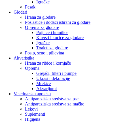
Igračke
Pesak
Glodari
Hrana za glodare
Poslastice i dodaci ishrani za glodare
Oprema za glodare
Pojilice i hranilice
Kavezi i kućice za glodare
Igračke
Toaleti za glodare
Posip, seno i piljevina
Akvaristika
Hrana za ribice i kornjače
Oprema
Grejači, filteri i pumpe
Ukrasi i dekoracije
Mrežice
Akvarijumi
Veterinarska apoteka
Antiparazitska sredstva za pse
Antiparazitska sredstva za mačke
Lekovi
Suplementi
Higijena