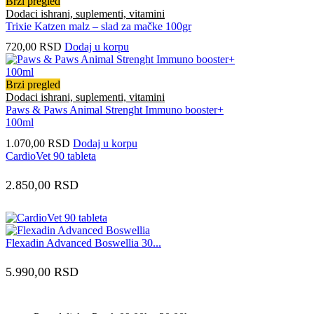
Brzi pregled
Dodaci ishrani, suplementi, vitamini
Trixie Katzen malz – slad za mačke 100gr
720,00
RSD
Dodaj u korpu
Brzi pregled
Dodaci ishrani, suplementi, vitamini
Paws & Paws Animal Strenght Immuno booster+
100ml
1.070,00
RSD
Dodaj u korpu
CardioVet 90 tableta
2.850,00
RSD
Flexadin Advanced Boswellia 30...
5.990,00
RSD