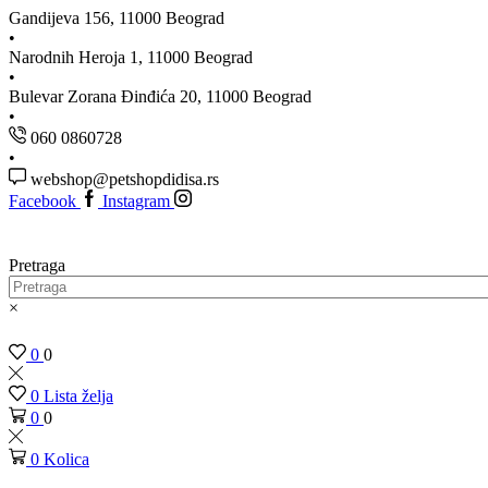
Gandijeva 156, 11000 Beograd
Narodnih Heroja 1, 11000 Beograd
Bulevar Zorana Đinđića 20, 11000 Beograd
060 0860728
webshop@petshopdidisa.rs
Facebook
Instagram
Pretraga
×
0
0
0
Lista želja
0
0
0
Kolica