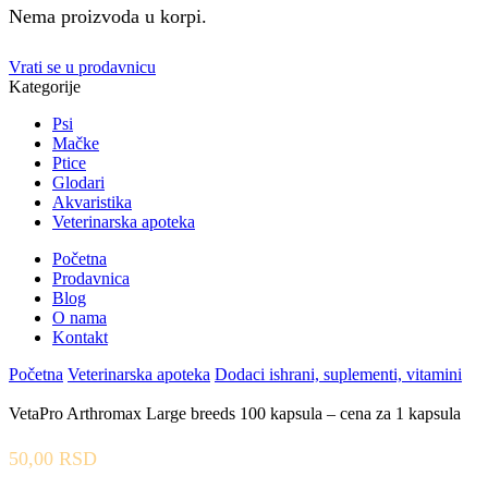
Nema proizvoda u korpi.
Vrati se u prodavnicu
Kategorije
Psi
Mačke
Ptice
Glodari
Akvaristika
Veterinarska apoteka
Početna
Prodavnica
Blog
O nama
Kontakt
Početna
Veterinarska apoteka
Dodaci ishrani, suplementi, vitamini
VetaPro Arthromax Large breeds 100 kapsula – cena za 1 kapsula
50,00
RSD