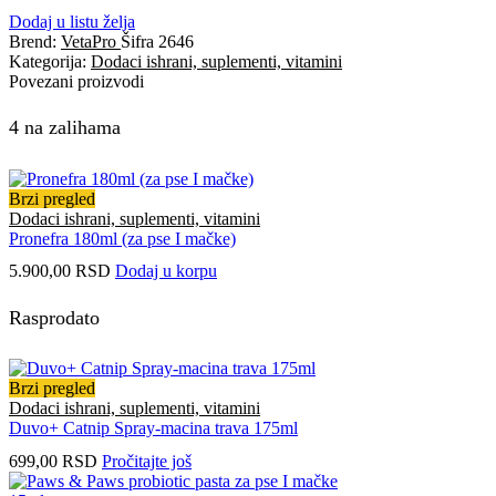
Dodaj u listu želja
Brend:
VetaPro
Šifra
2646
Kategorija:
Dodaci ishrani, suplementi, vitamini
Povezani proizvodi
4 na zalihama
Brzi pregled
Dodaci ishrani, suplementi, vitamini
Pronefra 180ml (za pse I mačke)
5.900,00
RSD
Dodaj u korpu
Rasprodato
Brzi pregled
Dodaci ishrani, suplementi, vitamini
Duvo+ Catnip Spray-macina trava 175ml
699,00
RSD
Pročitajte još