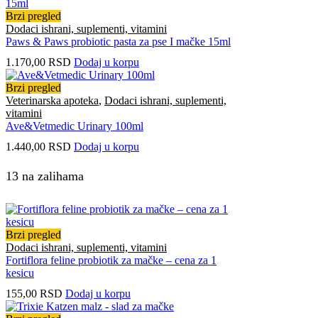
Brzi pregled
Dodaci ishrani, suplementi, vitamini
Paws & Paws probiotic pasta za pse I mačke 15ml
1.170,00
RSD
Dodaj u korpu
Brzi pregled
Veterinarska apoteka
,
Dodaci ishrani, suplementi,
vitamini
Ave&Vetmedic Urinary 100ml
1.440,00
RSD
Dodaj u korpu
13 na zalihama
Brzi pregled
Dodaci ishrani, suplementi, vitamini
Fortiflora feline probiotik za mačke – cena za 1
kesicu
155,00
RSD
Dodaj u korpu