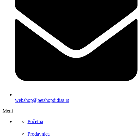
webshop@petshopdidisa.rs
Meni
Početna
Prodavnica