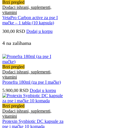
Brzi pregled
Dodaci ishrani, suplementi,
vitamini
VetaPro Carbon active za pse I
mačke – 1 tabla (10 kapsula)
300,00
RSD
Dodaj u korpu
4 na zalihama
Brzi pregled
Dodaci ishrani, suplementi,
vitamini
Pronefra 180ml (za pse I mačke)
5.900,00
RSD
Dodaj u korpu
Brzi pregled
Dodaci ishrani, suplementi,
vitamini
Protexin Synbiotic DC kapsule za
pse i mačke 10 komada