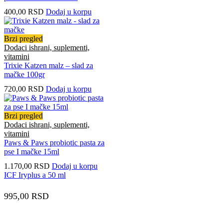
400,00
RSD
Dodaj u korpu
Brzi pregled
Dodaci ishrani, suplementi,
vitamini
Trixie Katzen malz – slad za
mačke 100gr
720,00
RSD
Dodaj u korpu
Brzi pregled
Dodaci ishrani, suplementi,
vitamini
Paws & Paws probiotic pasta za
pse I mačke 15ml
1.170,00
RSD
Dodaj u korpu
ICF Iryplus a 50 ml
995,00
RSD