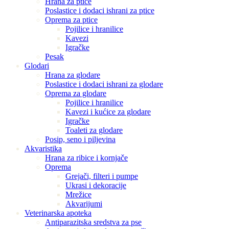
Hrana za ptice
Poslastice i dodaci ishrani za ptice
Oprema za ptice
Pojilice i hranilice
Kavezi
Igračke
Pesak
Glodari
Hrana za glodare
Poslastice i dodaci ishrani za glodare
Oprema za glodare
Pojilice i hranilice
Kavezi i kućice za glodare
Igračke
Toaleti za glodare
Posip, seno i piljevina
Akvaristika
Hrana za ribice i kornjače
Oprema
Grejači, filteri i pumpe
Ukrasi i dekoracije
Mrežice
Akvarijumi
Veterinarska apoteka
Antiparazitska sredstva za pse