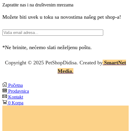
Zapratite nas i na društvenim mrezama
Facebook
Instagram
Možete biti uvek u toku sa novostima našeg pet shop-a!
*Ne brinite, nećemo slati neželjenu poštu.
Copyright © 2025 P
etShopDidisa
. Created by
SmartNet
Media
.
Početna
Prodavnica
Kontakt
0
Korpa