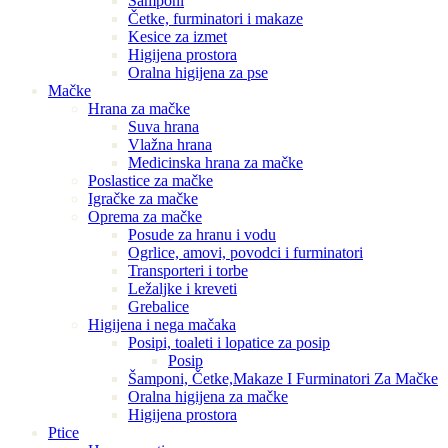
Šamponi
Četke, furminatori i makaze
Kesice za izmet
Higijena prostora
Oralna higijena za pse
Mačke
Hrana za mačke
Suva hrana
Vlažna hrana
Medicinska hrana za mačke
Poslastice za mačke
Igračke za mačke
Oprema za mačke
Posude za hranu i vodu
Ogrlice, amovi, povodci i furminatori
Transporteri i torbe
Ležaljke i kreveti
Grebalice
Higijena i nega mačaka
Posipi, toaleti i lopatice za posip
Posip
Šamponi, Četke,Makaze I Furminatori Za Mačke
Oralna higijena za mačke
Higijena prostora
Ptice