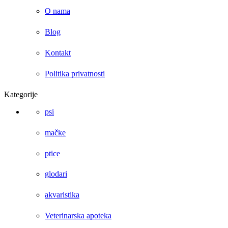
O nama
Blog
Kontakt
Politika privatnosti
Kategorije
psi
mačke
ptice
glodari
akvaristika
Veterinarska apoteka