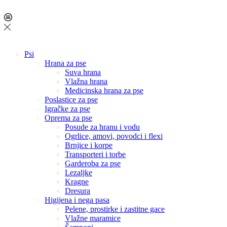
Psi
Hrana za pse
Suva hrana
Vlažna hrana
Medicinska hrana za pse
Poslastice za pse
Igračke za pse
Oprema za pse
Posude za hranu i vodu
Ogrlice, amovi, povodci i flexi
Brnjice i korpe
Transporteri i torbe
Garderoba za pse
Lezaljke
Kragne
Dresura
Higijena i nega pasa
Pelene, prostirke i zastitne gace
Vlažne maramice