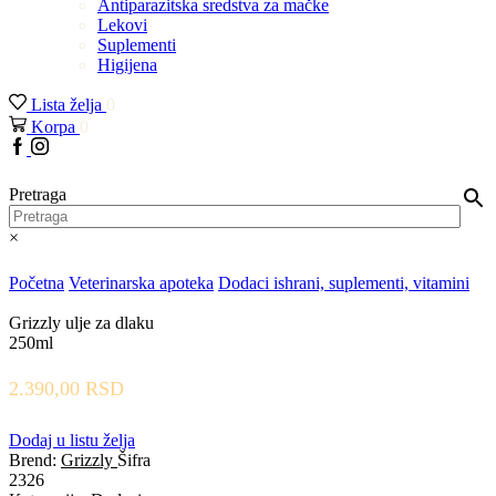
Antiparazitska sredstva za mačke
Lekovi
Suplementi
Higijena
Lista želja
0
Korpa
0
Facebook
Instagram
Pretraga
×
Početna
Veterinarska apoteka
Dodaci ishrani, suplementi, vitamini
Grizzly ulje za dlaku
250ml
2.390,00
RSD
Dodaj u listu želja
Brend:
Grizzly
Šifra
2326