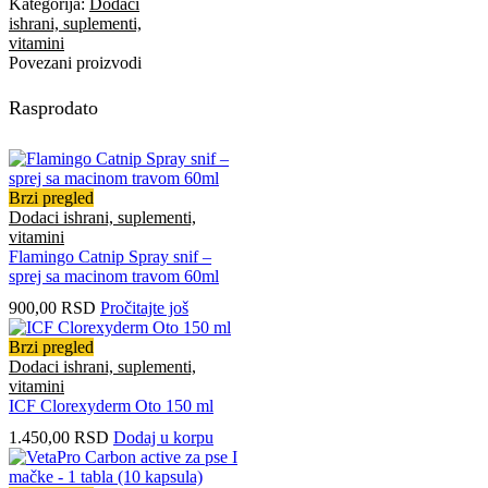
Kategorija:
Dodaci
ishrani, suplementi,
vitamini
Povezani proizvodi
Rasprodato
Brzi pregled
Dodaci ishrani, suplementi,
vitamini
Flamingo Catnip Spray snif –
sprej sa macinom travom 60ml
900,00
RSD
Pročitajte još
Brzi pregled
Dodaci ishrani, suplementi,
vitamini
ICF Clorexyderm Oto 150 ml
1.450,00
RSD
Dodaj u korpu