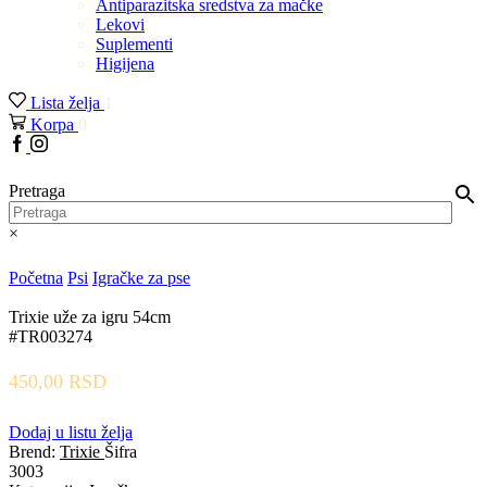
Antiparazitska sredstva za mačke
Lekovi
Suplementi
Higijena
Lista želja
1
Korpa
0
Facebook
Instagram
Pretraga
×
Početna
Psi
Igračke za pse
Trixie uže za igru 54cm
#TR003274
450,00
RSD
Dodaj u listu želja
Brend:
Trixie
Šifra
3003