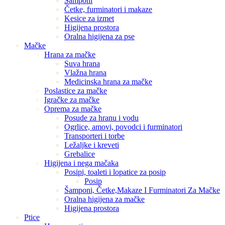
Šamponi
Četke, furminatori i makaze
Kesice za izmet
Higijena prostora
Oralna higijena za pse
Mačke
Hrana za mačke
Suva hrana
Vlažna hrana
Medicinska hrana za mačke
Poslastice za mačke
Igračke za mačke
Oprema za mačke
Posude za hranu i vodu
Ogrlice, amovi, povodci i furminatori
Transporteri i torbe
Ležaljke i kreveti
Grebalice
Higijena i nega mačaka
Posipi, toaleti i lopatice za posip
Posip
Šamponi, Četke,Makaze I Furminatori Za Mačke
Oralna higijena za mačke
Higijena prostora
Ptice