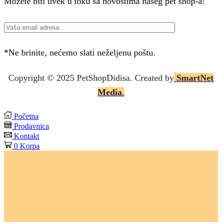
Možete biti uvek u toku sa novostima našeg pet shop-a!
*Ne brinite, nećemo slati neželjenu poštu.
Copyright © 2025 P
etShopDidisa
. Created by
SmartNet
Media
.
Početna
Prodavnica
Kontakt
0
Korpa