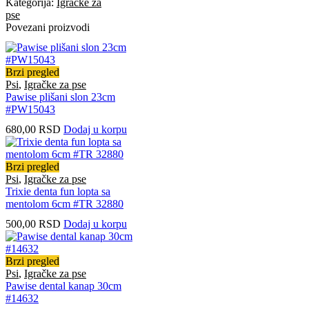
Kategorija:
Igračke za
pse
Povezani proizvodi
Brzi pregled
Psi
,
Igračke za pse
Pawise plišani slon 23cm
#PW15043
680,00
RSD
Dodaj u korpu
Brzi pregled
Psi
,
Igračke za pse
Trixie denta fun lopta sa
mentolom 6cm #TR 32880
500,00
RSD
Dodaj u korpu
Brzi pregled
Psi
,
Igračke za pse
Pawise dental kanap 30cm
#14632