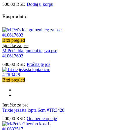
500,00
RSD
Dodaj u korpu
Rasprodato
Brzi pregled
Igračke za pse
M Pet’s Ida gumeni teg za pse
#10617603
680,00
RSD
Pročitajte još
Brzi pregled
Igračke za pse
Trixie ježasta lopta 6cm #TR3428
Ovaj
200,00
RSD
Odaberite opcije
proizvod
ima