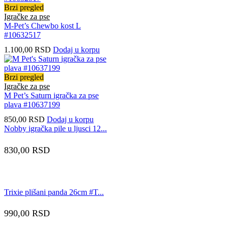
više
Brzi pregled
varijanti.
Igračke za pse
Opcije
M-Pet’s Chewbo kost L
mogu
#10632517
biti
1.100,00
RSD
Dodaj u korpu
izabrane
na
stranici
Brzi pregled
proizvoda.
Igračke za pse
M Pet’s Saturn igračka za pse
plava #10637199
850,00
RSD
Dodaj u korpu
Nobby igračka pile u ljusci 12...
830,00
RSD
Trixie plišani panda 26cm #T...
990,00
RSD