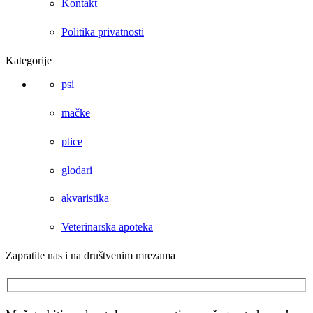
Kontakt
Politika privatnosti
Kategorije
psi
mačke
ptice
glodari
akvaristika
Veterinarska apoteka
Zapratite nas i na društvenim mrezama
Facebook
Instagram