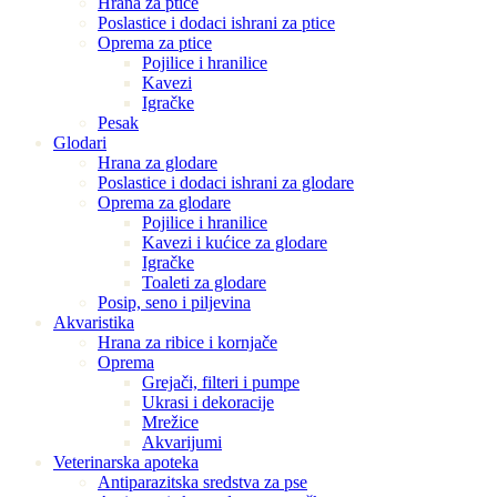
Hrana za ptice
Poslastice i dodaci ishrani za ptice
Oprema za ptice
Pojilice i hranilice
Kavezi
Igračke
Pesak
Glodari
Hrana za glodare
Poslastice i dodaci ishrani za glodare
Oprema za glodare
Pojilice i hranilice
Kavezi i kućice za glodare
Igračke
Toaleti za glodare
Posip, seno i piljevina
Akvaristika
Hrana za ribice i kornjače
Oprema
Grejači, filteri i pumpe
Ukrasi i dekoracije
Mrežice
Akvarijumi
Veterinarska apoteka
Antiparazitska sredstva za pse