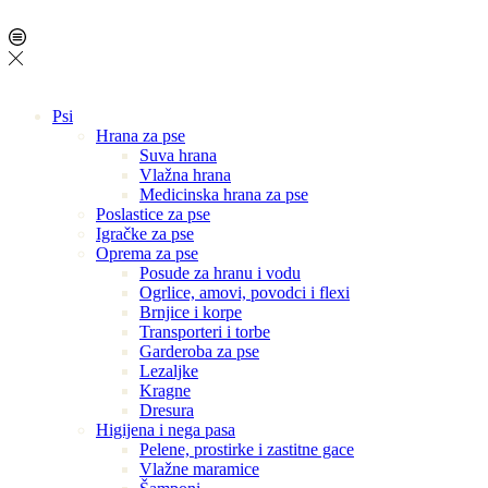
Psi
Hrana za pse
Suva hrana
Vlažna hrana
Medicinska hrana za pse
Poslastice za pse
Igračke za pse
Oprema za pse
Posude za hranu i vodu
Ogrlice, amovi, povodci i flexi
Brnjice i korpe
Transporteri i torbe
Garderoba za pse
Lezaljke
Kragne
Dresura
Higijena i nega pasa
Pelene, prostirke i zastitne gace
Vlažne maramice