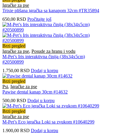
Igračke za pse
Trixie plišana igračka sa kanapom 32cm #TR35894
650,00
RSD
Pročitajte još
Brzi pregled
Igračke za pse
,
Posude za hranu i vodu
M-Pet’s Iris interaktivna činija (38x34x5cm)
#20500899
1.750,00
RSD
Dodaj u korpu
Brzi pregled
Psi
,
Igračke za pse
Pawise dental kanap 30cm #14632
500,00
RSD
Dodaj u korpu
Brzi pregled
Igračke za pse
M-Pet’s Eco igračka Loki sa zvukom #10640299
1.900,00
RSD
Dodaj u korpu