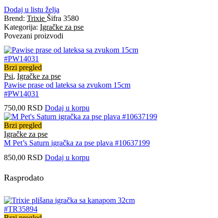
Dodaj u listu želja
Brend:
Trixie
Šifra
3580
Kategorija:
Igračke za pse
Povezani proizvodi
Brzi pregled
Psi
,
Igračke za pse
Pawise prase od lateksa sa zvukom 15cm
#PW14031
750,00
RSD
Dodaj u korpu
Brzi pregled
Igračke za pse
M Pet’s Saturn igračka za pse plava #10637199
850,00
RSD
Dodaj u korpu
Rasprodato
Brzi pregled