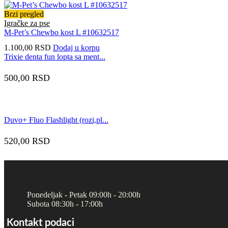
Brzi pregled
Igračke za pse
M-Pet’s Chewbo kost L #10632517
1.100,00
RSD
Dodaj u korpu
Trixie denta fun lopta sa ment...
500,00
RSD
Duvo+ Fluo Flashlight (rozi,pl...
520,00
RSD
Ponedeljak - Petak 09:00h - 20:00h
Subota 08:30h - 17:00h
Kontakt podaci