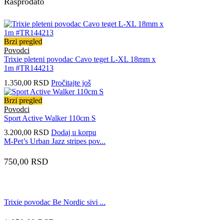
Rasprodato
Brzi pregled
Povodci
Trixie pleteni povodac Cavo teget L-XL 18mm x
1m #TR144213
1.350,00
RSD
Pročitajte još
Brzi pregled
Povodci
Sport Active Walker 110cm S
3.200,00
RSD
Dodaj u korpu
M-Pet’s Urban Jazz stripes pov...
750,00
RSD
Trixie povodac Be Nordic sivi ...