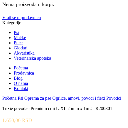
Nema proizvoda u korpi.
Vrati se u prodavnicu
Kategorije
Psi
Mačke
Ptice
Glodari
Akvaristika
Veterinarska apoteka
Početna
Prodavnica
Blog
O nama
Kontakt
Početna
Psi
Oprema za pse
Ogrlice, amovi, povoci i flexi
Povodci
Trixie povodac Premium crni L-XL 25mm x 1m #TR200301
1.650,00
RSD