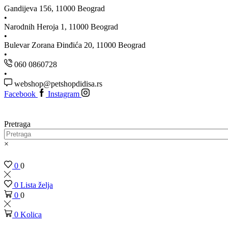
Gandijeva 156, 11000 Beograd
Narodnih Heroja 1, 11000 Beograd
Bulevar Zorana Đinđića 20, 11000 Beograd
060 0860728
webshop@petshopdidisa.rs
Facebook
Instagram
Pretraga
×
0
0
0
Lista želja
0
0
0
Kolica