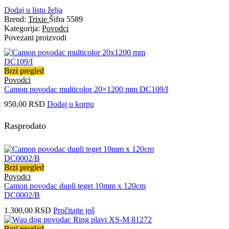
Dodaj u listu želja
Brend:
Trixie
Šifra
5589
Kategorija:
Povodci
Povezani proizvodi
Brzi pregled
Povodci
Camon povodac multicolor 20×1200 mm DC109/I
950,00
RSD
Dodaj u korpu
Rasprodato
Brzi pregled
Povodci
Camon povodac dupli teget 10mm x 120cm
DC0002/B
1.300,00
RSD
Pročitajte još
Brzi pregled