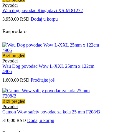
Povodci
Wau dog povodac Ring plavi XS-M 81272
3.950,00
RSD
Dodaj u korpu
Rasprodato
Brzi pregled
Povodci
Wau Dog povodac Wow L-XXL 25mm x 122cm
4906
1.600,00
RSD
Pročitajte još
Brzi pregled
Povodci
Camon Wow safety povodac za kola 25 mm F208/B
810,00
RSD
Dodaj u korpu