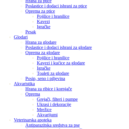
Hrana za ptice
Poslastice i dodaci ishrani za ptice
Oprema za ptice
Pojilice i hranilice
Kavezi
Igračke
Pesak
Glodari
Hrana za glodare
Poslastice i dodaci ishrani za glodare
Oprema za glodare
Pojilice i hranilice
Kavezi i kućice za glodare
Igračke
Toaleti za glodare
Posip, seno i piljevina
Akvaristika
Hrana za ribice i kornjače
Oprema
Grejači, filteri i pumpe
Ukrasi i dekoracije
Mrežice
Akvarijumi
Veterinarska apoteka
Antiparazitska sredstva za pse