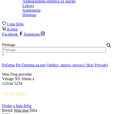
Antiparazitska sredstva za mačke
Lekovi
Suplementi
Higijena
Lista želja
0
Korpa
0
Facebook
Instagram
Pretraga
×
Početna
Psi
Oprema za pse
Ogrlice, amovi, povoci i flexi
Povodci
Wau Dog povodac
Vitrage XS 10mm x
122cm 5234
750,00
RSD
Dodaj u listu želja
Brend:
Wau dog
Šifra