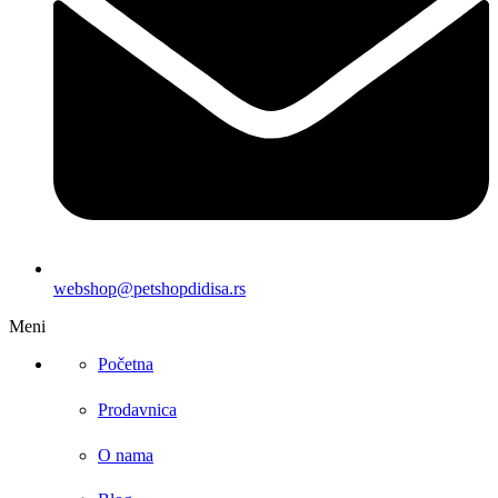
webshop@petshopdidisa.rs
Meni
Početna
Prodavnica
O nama