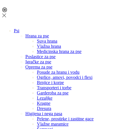
Psi
Hrana za pse
Suva hrana
Vlažna hrana
Medicinska hrana za pse
Poslastice za pse
Igračke za pse
Oprema za pse
Posude za hranu i vodu
Ogrlice, amovi, povodci i flexi
Brnjice i korpe
Transporteri i torbe
Garderoba za pse
Lezaljke
Kragne
Dresura
Higijena i nega pasa
Pelene, prostirke i zastitne gace
Vlažne maramice