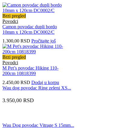
Brzi pregled
Povodci
Camon povodac dupli bordo
10mm x 120cm DC0002/C
1.300,00
RSD
Pročitajte još
Brzi pregled
Povodci
M Pet’s povodac Hiking 110-
200cm 10818399
2.450,00
RSD
Dodaj u korpu
Wau dog povodac Ring zeleni XS...
3.950,00
RSD
Wau Dog povodac Vitrage S 15mm...