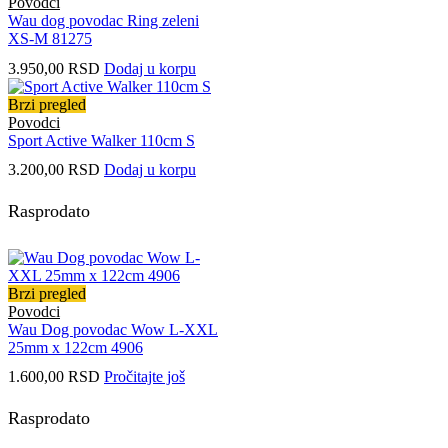
Povodci
Wau dog povodac Ring zeleni
XS-M 81275
3.950,00
RSD
Dodaj u korpu
Brzi pregled
Povodci
Sport Active Walker 110cm S
3.200,00
RSD
Dodaj u korpu
Rasprodato
Brzi pregled
Povodci
Wau Dog povodac Wow L-XXL
25mm x 122cm 4906
1.600,00
RSD
Pročitajte još
Rasprodato