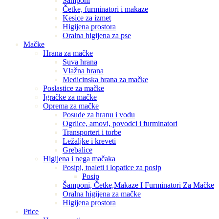
Šamponi
Četke, furminatori i makaze
Kesice za izmet
Higijena prostora
Oralna higijena za pse
Mačke
Hrana za mačke
Suva hrana
Vlažna hrana
Medicinska hrana za mačke
Poslastice za mačke
Igračke za mačke
Oprema za mačke
Posude za hranu i vodu
Ogrlice, amovi, povodci i furminatori
Transporteri i torbe
Ležaljke i kreveti
Grebalice
Higijena i nega mačaka
Posipi, toaleti i lopatice za posip
Posip
Šamponi, Četke,Makaze I Furminatori Za Mačke
Oralna higijena za mačke
Higijena prostora
Ptice