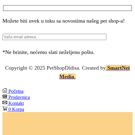
Možete biti uvek u toku sa novostima našeg pet shop-a!
*Ne brinite, nećemo slati neželjenu poštu.
Copyright © 2025 P
etShopDidisa
. Created by
SmartNet
Media
.
Početna
Prodavnica
Kontakt
0
Korpa