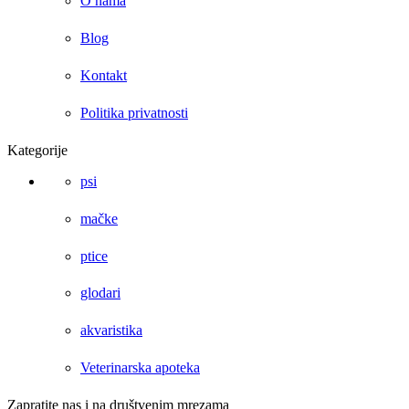
O nama
Blog
Kontakt
Politika privatnosti
Kategorije
psi
mačke
ptice
glodari
akvaristika
Veterinarska apoteka
Zapratite nas i na društvenim mrezama