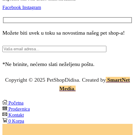
Facebook
Instagram
Možete biti uvek u toku sa novostima našeg pet shop-a!
*Ne brinite, nećemo slati neželjenu poštu.
Copyright © 2025 P
etShopDidisa
. Created by
SmartNet
Media
.
Početna
Prodavnica
Kontakt
0
Korpa