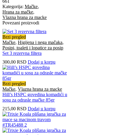
661
Kategorija:
Mačke
,
Hrana za mačke
,
Vlazna hrana za macke
Povezani proizvodi
Brzi pregled
Mačke
,
Higijena i nega mačaka
,
Posipi, toaleti i lopatice za posip
Set 3 rezervna filtera
300,00
RSD
Dodaj u korpu
Brzi pregled
Mačke
,
Vlazna hrana za macke
Hill’s HSPC govedina komadići u
sosu za odrasle mačke 85gr
215,00
RSD
Dodaj u korpu