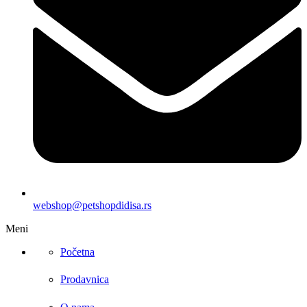
webshop@petshopdidisa.rs
Meni
Početna
Prodavnica