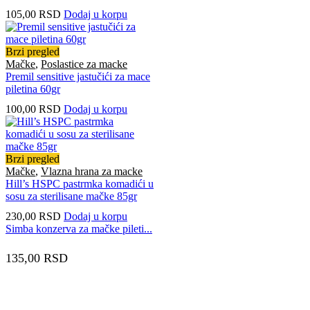
105,00
RSD
Dodaj u korpu
Brzi pregled
Mačke
,
Poslastice za macke
Premil sensitive jastučići za mace
piletina 60gr
100,00
RSD
Dodaj u korpu
Brzi pregled
Mačke
,
Vlazna hrana za macke
Hill’s HSPC pastrmka komadići u
sosu za sterilisane mačke 85gr
230,00
RSD
Dodaj u korpu
Simba konzerva za mačke pileti...
135,00
RSD