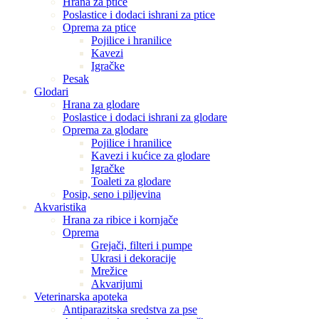
Hrana za ptice
Poslastice i dodaci ishrani za ptice
Oprema za ptice
Pojilice i hranilice
Kavezi
Igračke
Pesak
Glodari
Hrana za glodare
Poslastice i dodaci ishrani za glodare
Oprema za glodare
Pojilice i hranilice
Kavezi i kućice za glodare
Igračke
Toaleti za glodare
Posip, seno i piljevina
Akvaristika
Hrana za ribice i kornjače
Oprema
Grejači, filteri i pumpe
Ukrasi i dekoracije
Mrežice
Akvarijumi
Veterinarska apoteka
Antiparazitska sredstva za pse