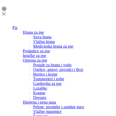
Psi
Hrana za pse
Suva hrana
Vlažna hrana
Medicinska hrana za pse
Poslastice za pse
Igračke za pse
Oprema za pse
Posude za hranu i vodu
Ogrlice, amovi, povodci i flexi
Brnjice i korpe
Transporteri i torbe
Garderoba za pse
Lezaljke
Kragne
Dresura
Higijena i nega pasa
Pelene, prostirke i zastitne gace
Vlažne maramice