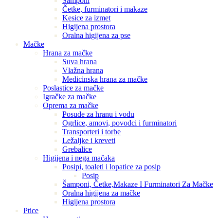
Šamponi
Četke, furminatori i makaze
Kesice za izmet
Higijena prostora
Oralna higijena za pse
Mačke
Hrana za mačke
Suva hrana
Vlažna hrana
Medicinska hrana za mačke
Poslastice za mačke
Igračke za mačke
Oprema za mačke
Posude za hranu i vodu
Ogrlice, amovi, povodci i furminatori
Transporteri i torbe
Ležaljke i kreveti
Grebalice
Higijena i nega mačaka
Posipi, toaleti i lopatice za posip
Posip
Šamponi, Četke,Makaze I Furminatori Za Mačke
Oralna higijena za mačke
Higijena prostora
Ptice