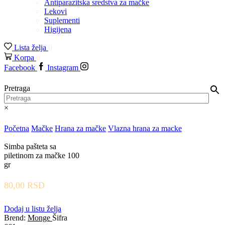
Antiparazitska sredstva za mačke
Lekovi
Suplementi
Higijena
Lista želja
0
Korpa
0
Facebook
Instagram
Pretraga
×
Početna
Mačke
Hrana za mačke
Vlazna hrana za macke
Simba pašteta sa
piletinom za mačke 100
gr
80,00
RSD
Dodaj u listu želja
Brend:
Monge
Šifra