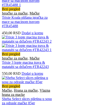
Brzi pregled
Igračke za mačke
,
Mačke
Trixie Koala plišana igračka za
mace sa macinom travom
#TR45488
450,00
RSD
Dodaj u korpu
Brzi pregled
Igračke za mačke
,
Mačke
Trixie 3 lopte macina trava &
matatabi sa držačem #TR42243
550,00
RSD
Dodaj u korpu
Brzi pregled
Mačke
,
Hrana za mačke
,
Vlazna
hrana za macke
Sheba Select slices piletina u sosu
za odrasle mačke 85gr