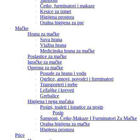
Šamponi
Četke, furminatori i makaze
Kesice za izmet
Higijena prostora
Oralna higijena za pse
Mačke
Hrana za mačke
Suva hrana
Vlažna hrana
Medicinska hrana za mačke
Poslastice za mačke
Igračke za mačke
Oprema za mačke
Posude za hranu i vodu
Ogrlice, amovi, povodci i furminatori
Transporteri i torbe
Ležaljke i kreveti
Grebalice
Higijena i nega mačaka
Posipi, toaleti i lopatice za posip
Posip
Šamponi, Četke,Makaze I Furminatori Za Mačke
Oralna higijena za mačke
Higijena prostora
Ptice