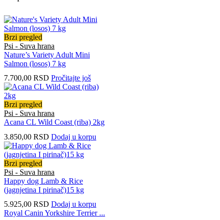
Brzi pregled
Psi - Suva hrana
Nature’s Variety Adult Mini
Salmon (losos) 7 kg
7.700,00
RSD
Pročitajte još
Brzi pregled
Psi - Suva hrana
Acana CL Wild Coast (riba) 2kg
3.850,00
RSD
Dodaj u korpu
Brzi pregled
Psi - Suva hrana
Happy dog Lamb & Rice
(jagnjetina I pirinač)15 kg
5.925,00
RSD
Dodaj u korpu
Royal Canin Yorkshire Terrier ...