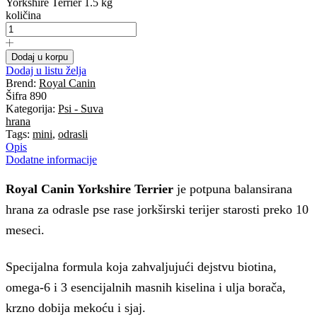
Yorkshire Terrier 1.5 kg
količina
Dodaj u korpu
Dodaj u listu želja
Brend:
Royal Canin
Šifra
890
Kategorija:
Psi - Suva
hrana
Tags:
mini
,
odrasli
Opis
Dodatne informacije
Royal Canin Yorkshire Terrier
je potpuna balansirana
hrana za odrasle pse rase jorkširski terijer starosti preko 10
meseci.
Specijalna formula koja zahvaljujući dejstvu biotina,
omega-6 i 3 esencijalnih masnih kiselina i ulja borača,
krzno dobija mekoću i sjaj.