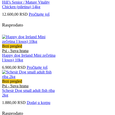
Hill’s Senior / Mature Vitality
Chicken (piletina) 14kg
12.600,00
RSD
Pročitajte još
Rasprodato
Brzi pregled
Psi - Suva hrana
Happy dog Ireland Mini zečetina
I losos) 10kg
6.900,00
RSD
Pročitajte još
Brzi pregled
Psi - Suva hrana
Schesir Dog small adult fish riba
2kg
1.880,00
RSD
Dodaj u korpu
Rasprodato