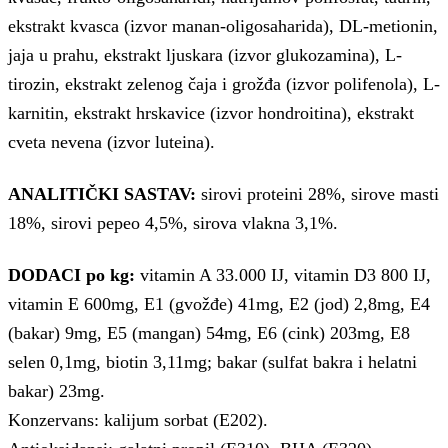
ekstrakt kvasca (izvor manan-oligosaharida), DL-metionin,
jaja u prahu, ekstrakt ljuskara (izvor glukozamina), L-
tirozin, ekstrakt zelenog čaja i grožđa (izvor polifenola), L-
karnitin, ekstrakt hrskavice (izvor hondroitina), ekstrakt
cveta nevena (izvor luteina).
ANALITIČKI SASTAV:
sirovi proteini 28%, sirove masti
18%, sirovi pepeo 4,5%, sirova vlakna 3,1%.
DODACI po kg:
vitamin A 33.000 IJ, vitamin D3 800 IJ,
vitamin E 600mg, E1 (gvožđe) 41mg, E2 (jod) 2,8mg, E4
(bakar) 9mg, E5 (mangan) 54mg, E6 (cink) 203mg, E8
selen 0,1mg, biotin 3,11mg; bakar (sulfat bakra i helatni
bakar) 23mg.
Konzervans: kalijum sorbat (E202).