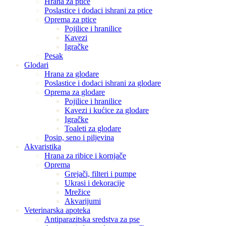
Hrana za ptice
Poslastice i dodaci ishrani za ptice
Oprema za ptice
Pojilice i hranilice
Kavezi
Igračke
Pesak
Glodari
Hrana za glodare
Poslastice i dodaci ishrani za glodare
Oprema za glodare
Pojilice i hranilice
Kavezi i kućice za glodare
Igračke
Toaleti za glodare
Posip, seno i piljevina
Akvaristika
Hrana za ribice i kornjače
Oprema
Grejači, filteri i pumpe
Ukrasi i dekoracije
Mrežice
Akvarijumi
Veterinarska apoteka
Antiparazitska sredstva za pse