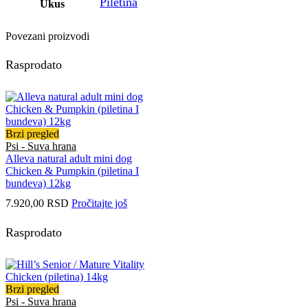
Piletina
Ukus
Povezani proizvodi
Rasprodato
Brzi pregled
Psi - Suva hrana
Alleva natural adult mini dog
Chicken & Pumpkin (piletina I
bundeva) 12kg
7.920,00
RSD
Pročitajte još
Rasprodato
Brzi pregled
Psi - Suva hrana