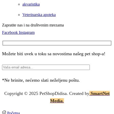
akvaristika
Veterinarska apoteka
Zapratite nas i na društvenim mrezama
Facebook
Instagram
Možete biti uvek u toku sa novostima našeg pet shop-a!
*Ne brinite, nećemo slati neželjenu poštu.
Copyright © 2025 P
etShopDidisa
. Created by
SmartNet
Media
.
Početna