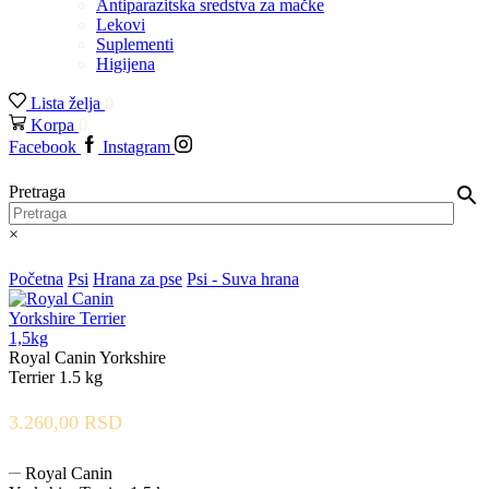
Antiparazitska sredstva za mačke
Lekovi
Suplementi
Higijena
Lista želja
0
Korpa
0
Facebook
Instagram
Pretraga
×
Početna
Psi
Hrana za pse
Psi - Suva hrana
Royal Canin Yorkshire
Terrier 1.5 kg
3.260,00
RSD
Royal Canin