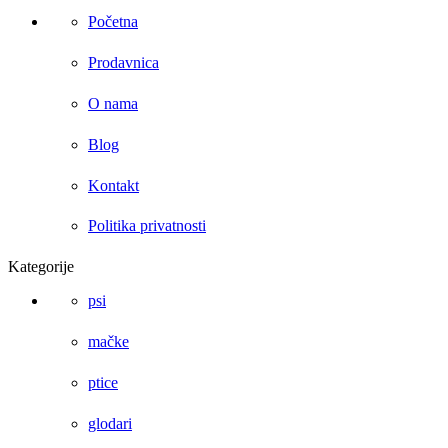
Početna
Prodavnica
O nama
Blog
Kontakt
Politika privatnosti
Kategorije
psi
mačke
ptice
glodari