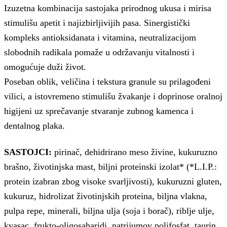
Izuzetna kombinacija sastojaka prirodnog ukusa i mirisa
stimulišu apetit i najizbirljivijih pasa. Sinergistički
kompleks antioksidanata i vitamina, neutralizacijom
slobodnih radikala pomaže u održavanju vitalnosti i
omogućuje duži život.
Poseban oblik, veličina i tekstura granule su prilagođeni
vilici, a istovremeno stimulišu žvakanje i doprinose oralnoj
higijeni uz sprečavanje stvaranje zubnog kamenca i
dentalnog plaka.
SASTOJCI:
pirinač, dehidrirano meso živine, kukuruzno
brašno, životinjska mast, biljni proteinski izolat* (*L.I.P.:
protein izabran zbog visoke svarljivosti), kukuruzni gluten,
kukuruz, hidrolizat životinjskih proteina, biljna vlakna,
pulpa repe, minerali, biljna ulja (soja i borač), riblje ulje,
kvasac, frukto-oligosaharidi, natrijumov polifosfat, taurin,