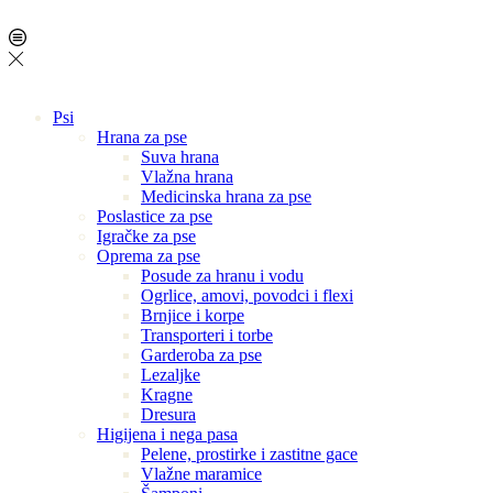
Psi
Hrana za pse
Suva hrana
Vlažna hrana
Medicinska hrana za pse
Poslastice za pse
Igračke za pse
Oprema za pse
Posude za hranu i vodu
Ogrlice, amovi, povodci i flexi
Brnjice i korpe
Transporteri i torbe
Garderoba za pse
Lezaljke
Kragne
Dresura
Higijena i nega pasa
Pelene, prostirke i zastitne gace
Vlažne maramice