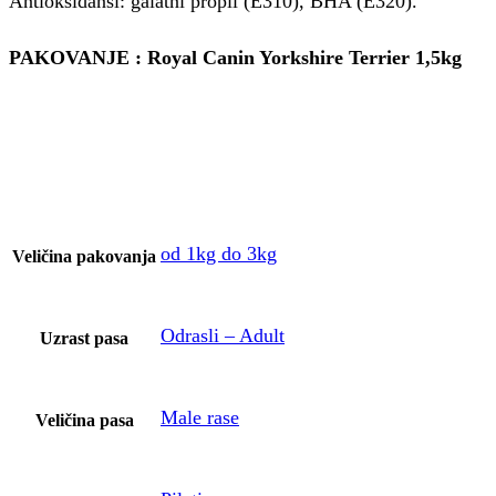
Antioksidansi: galatni propil (E310), BHA (E320).
PAKOVANJE : Royal Canin Yorkshire Terrier 1,5kg
od 1kg do 3kg
Veličina pakovanja
Odrasli – Adult
Uzrast pasa
Male rase
Veličina pasa