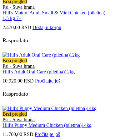
Brzi pregled
Psi - Suva hrana
Hill’s Mature Adult Small & Mini Chicken (piletina)
1,5 kg 7+
2.470,00
RSD
Dodaj u korpu
Rasprodato
Brzi pregled
Psi - Suva hrana
Hill’s Adult Oral Care (piletina)12kg
10.920,00
RSD
Pročitajte još
Rasprodato
Brzi pregled
Psi - Suva hrana
Hill’s Puppy Medium Chicken (piletina)14kg
11.760,00
RSD
Pročitajte još