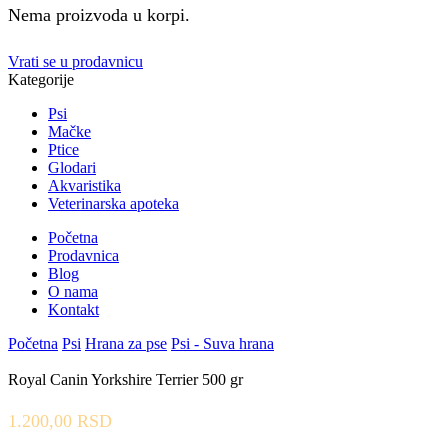
Nema proizvoda u korpi.
Vrati se u prodavnicu
Kategorije
Psi
Mačke
Ptice
Glodari
Akvaristika
Veterinarska apoteka
Početna
Prodavnica
Blog
O nama
Kontakt
Početna
Psi
Hrana za pse
Psi - Suva hrana
Royal Canin Yorkshire Terrier 500 gr
1.200,00
RSD