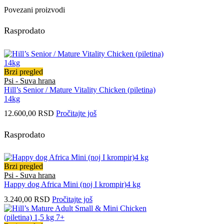
Povezani proizvodi
Rasprodato
Brzi pregled
Psi - Suva hrana
Hill’s Senior / Mature Vitality Chicken (piletina)
14kg
12.600,00
RSD
Pročitajte još
Rasprodato
Brzi pregled
Psi - Suva hrana
Happy dog Africa Mini (noj I krompir)4 kg
3.240,00
RSD
Pročitajte još