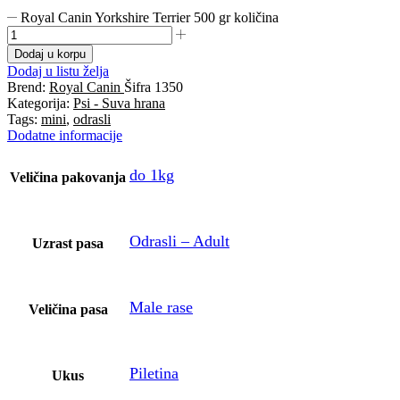
Royal Canin Yorkshire Terrier 500 gr količina
Dodaj u korpu
Dodaj u listu želja
Brend:
Royal Canin
Šifra
1350
Kategorija:
Psi - Suva hrana
Tags:
mini
,
odrasli
Dodatne informacije
do 1kg
Veličina pakovanja
Odrasli – Adult
Uzrast pasa
Male rase
Veličina pasa
Piletina
Ukus