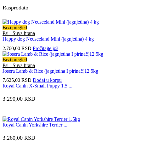
Rasprodato
Brzi pregled
Psi - Suva hrana
Happy dog Neuseeland Mini (jagnjetina) 4 kg
2.760,00
RSD
Pročitajte još
Brzi pregled
Psi - Suva hrana
Josera Lamb & Rice (jagnjetina I pirinač)12.5kg
7.625,00
RSD
Dodaj u korpu
Royal Canin X-Small Puppy 1.5 ...
3.290,00
RSD
Royal Canin Yorkshire Terrier ...
3.260,00
RSD