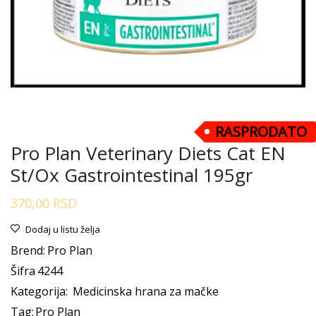
RASPRODATO
Pro Plan Veterinary Diets Cat EN
St/Ox Gastrointestinal 195gr
370,00
RSD
Dodaj u listu želja
Brend:
Pro Plan
Šifra
4244
Kategorija:
Medicinska hrana za mačke
Tag:
Pro Plan