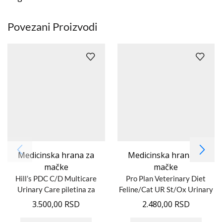
Povezani Proizvodi
Medicinska hrana za
Medicinska hrana za
mačke
mačke
Hill’s PDC C/D Multicare
Pro Plan Veterinary Diet
Urinary Care piletina za
Feline/Cat UR St/Ox Urinary
mačke 1.5kg
1.5kg
3.500,00
RSD
2.480,00
RSD