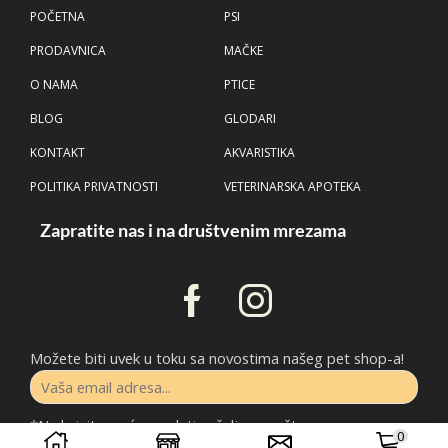
POČETNA
PSI
PRODAVNICA
MAČKE
O NAMA
PTICE
BLOG
GLODARI
KONTAKT
AKVARISTIKA
POLITIKA PRIVATNOSTI
VETERINARSKA APOTEKA
Zapratite nas i na društvenim mrezama
Možete biti uvek u toku sa novostima našeg pet shop-a!
*Ne brinite, nećemo slati neželjenu poštu.
0