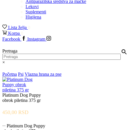
Antiparazitska sredstva za mačke
Lekovi
Suplementi
Higijena
Lista želja
0
Korpa
0
Facebook
Instagram
Pretraga
×
Početna
Psi
Vlazna hrana za pse
Platinum Dog Puppy
obrok piletina 375 gr
450,00
RSD
Platinum Dog Puppy