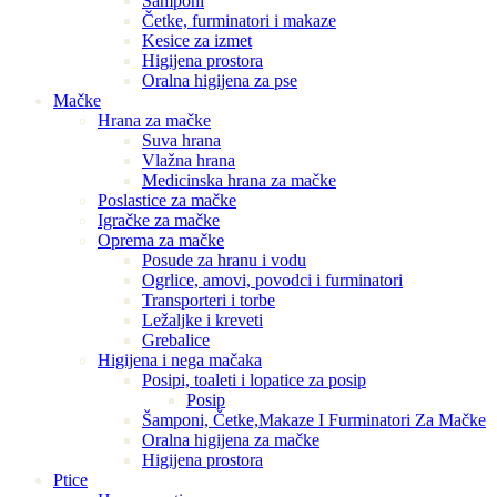
Šamponi
Četke, furminatori i makaze
Kesice za izmet
Higijena prostora
Oralna higijena za pse
Mačke
Hrana za mačke
Suva hrana
Vlažna hrana
Medicinska hrana za mačke
Poslastice za mačke
Igračke za mačke
Oprema za mačke
Posude za hranu i vodu
Ogrlice, amovi, povodci i furminatori
Transporteri i torbe
Ležaljke i kreveti
Grebalice
Higijena i nega mačaka
Posipi, toaleti i lopatice za posip
Posip
Šamponi, Četke,Makaze I Furminatori Za Mačke
Oralna higijena za mačke
Higijena prostora
Ptice