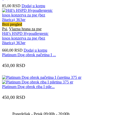
85,00
RSD
Dodaj u korpu
Brzi pregled
Psi
,
Vlazna hrana za pse
Hill’s HSPD Hypoallergenic
losos konzerva za pse (bez
žitarica) 363gr
660,00
RSD
Dodaj u korpu
Platinum Dog obrok pačetina I ...
450,00
RSD
Platinum Dog obrok riba I pile...
450,00
RSD
Ponedeljak - Petak 09:00h - 20:00h