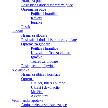
Hrana za ptice
Poslastice i dodaci ishrani za ptice
Oprema za ptice
Pojilice i hranilice
Kavezi
Igračke
Pesak
Glodari
Hrana za glodare
Poslastice i dodaci ishrani za glodare
Oprema za glodare
Pojilice i hranilice
Kavezi i kućice za glodare
Igračke
Toaleti za glodare
Posip, seno i piljevina
Akvaristika
Hrana za ribice i kornjače
Oprema
Grejači, filteri i pumpe
Ukrasi i dekoracije
Mrežice
Akvarijumi
Veterinarska apoteka
Antiparazitska sredstva za pse