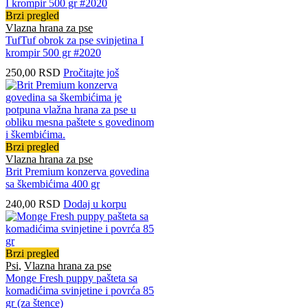
Brzi pregled
Vlazna hrana za pse
TufTuf obrok za pse svinjetina I
krompir 500 gr #2020
250,00
RSD
Pročitajte još
Brzi pregled
Vlazna hrana za pse
Brit Premium konzerva govedina
sa škembićima 400 gr
240,00
RSD
Dodaj u korpu
Brzi pregled
Psi
,
Vlazna hrana za pse
Monge Fresh puppy pašteta sa
komadićima svinjetine i povrća 85
gr (za štence)