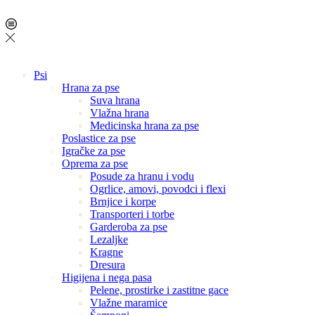
Psi
Hrana za pse
Suva hrana
Vlažna hrana
Medicinska hrana za pse
Poslastice za pse
Igračke za pse
Oprema za pse
Posude za hranu i vodu
Ogrlice, amovi, povodci i flexi
Brnjice i korpe
Transporteri i torbe
Garderoba za pse
Lezaljke
Kragne
Dresura
Higijena i nega pasa
Pelene, prostirke i zastitne gace
Vlažne maramice