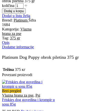
obrok piletina 375 gr
količina
Dodaj u korpu
Dodaj u listu želja
Brend:
Platinum
Šifra
1684
Kategorija:
Vlazna
hrana za pse
Tag:
375 gr
Opis
Dodatne informacije
Platinum Dog Puppy obrok piletina 375 gr
Težina
375 кг
Povezani proizvodi
Brzi pregled
Vlazna hrana za pse
,
Psi
Friskies dog govedina i krompir u
sosu 85g