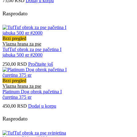
75,00
RSD
Dodaj u korpu
Rasprodato
Brzi pregled
Vlazna hrana za pse
TufTuf obrok za pse pačetina I
jabuka 500 gr #2000
250,00
RSD
Pročitajte još
Brzi pregled
Vlazna hrana za pse
Platinum Dog obrok pačetina I
ćuretina 375 gr
450,00
RSD
Dodaj u korpu
Rasprodato