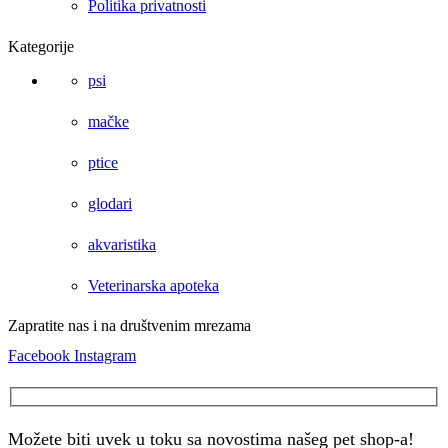
Politika privatnosti
Kategorije
psi
mačke
ptice
glodari
akvaristika
Veterinarska apoteka
Zapratite nas i na društvenim mrezama
Facebook
Instagram
Možete biti uvek u toku sa novostima našeg pet shop-a!