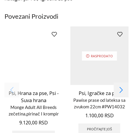
Povezani Proizvodi
RASPRODATO
Psi
,
Hrana za pse
,
Psi -
Psi
,
Igračke za pse
Suva hrana
Pawise prase od lateksa sa
zvukom 22cm #PW14032
Monge Adult All Breeds
zečetina,pirinač I krompir
1.100,00
RSD
12kg
9.120,00
RSD
PROČITAJTE JOŠ