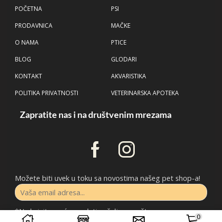
POČETNA
PSI
PRODAVNICA
MAČKE
O NAMA
PTICE
BLOG
GLODARI
KONTAKT
AKVARISTIKA
POLITIKA PRIVATNOSTI
VETERINARSKA APOTEKA
Zapratite nas i na društvenim mrezama
Možete biti uvek u toku sa novostima našeg pet shop-a!
*Ne brinite, nećemo slati neželjenu poštu.
0