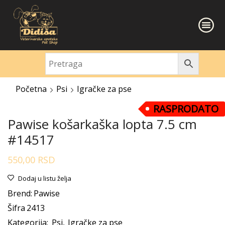
Početna
Psi
Igračke za pse
RASPRODATO
Pawise košarkaška lopta 7.5 cm
#14517
550,00
RSD
Dodaj u listu želja
Brend:
Pawise
Šifra
2413
Kategorija:
Psi
,
Igračke za pse