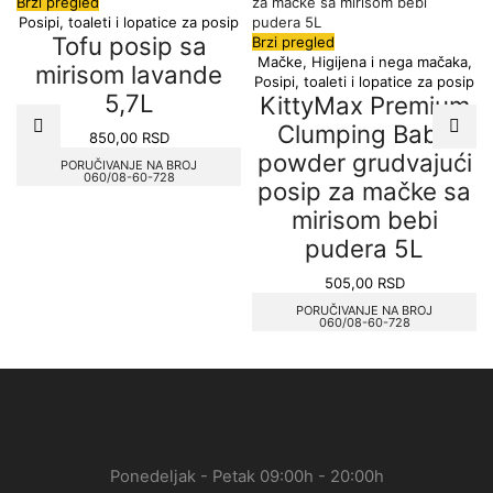
Brzi pregled
Posipi, toaleti i lopatice za posip
Tofu posip sa
Brzi pregled
Mačke
,
Higijena i nega mačaka
,
mirisom lavande
Posipi, toaleti i lopatice za posip
5,7L
KittyMax Premium
Clumping Baby
850,00
RSD
powder grudvajući
PORUČIVANJE NA BROJ
060/08-60-728
posip za mačke sa
mirisom bebi
pudera 5L
505,00
RSD
PORUČIVANJE NA BROJ
060/08-60-728
Ponedeljak - Petak 09:00h - 20:00h