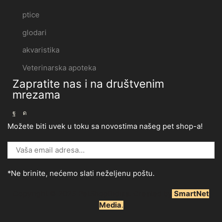
ptice
glodari
akvaristika
Veterinarska apoteka
Zapratite nas i na društvenim
mrezama
Možete biti uvek u toku sa novostima našeg pet shop-a!
*Ne brinite, nećemo slati neželjenu poštu.
Copyright © 2025 P
etShopDidisa
. Created by
SmartNet
Media
.