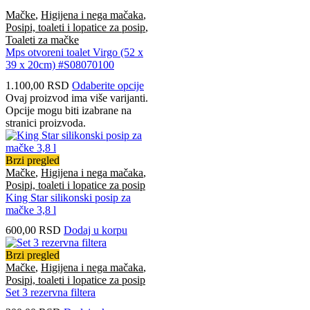
Mačke
,
Higijena i nega mačaka
,
Posipi, toaleti i lopatice za posip
,
Toaleti za mačke
Mps otvoreni toalet Virgo (52 x
39 x 20cm) #S08070100
1.100,00
RSD
Odaberite opcije
Ovaj proizvod ima više varijanti.
Opcije mogu biti izabrane na
stranici proizvoda.
Brzi pregled
Mačke
,
Higijena i nega mačaka
,
Posipi, toaleti i lopatice za posip
King Star silikonski posip za
mačke 3,8 l
600,00
RSD
Dodaj u korpu
Brzi pregled
Mačke
,
Higijena i nega mačaka
,
Posipi, toaleti i lopatice za posip
Set 3 rezervna filtera