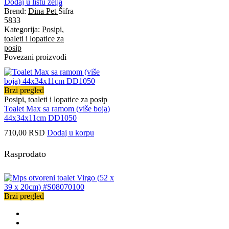
Dodaj u listu želja
Brend:
Dina Pet
Šifra
5833
Kategorija:
Posipi,
toaleti i lopatice za
posip
Povezani proizvodi
Brzi pregled
Posipi, toaleti i lopatice za posip
Toalet Max sa ramom (više boja)
44x34x11cm DD1050
710,00
RSD
Dodaj u korpu
Rasprodato
Brzi pregled