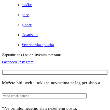
mačke
ptice
glodari
akvaristika
Veterinarska apoteka
Zapratite nas i na društvenim mrezama
Facebook
Instagram
Možete biti uvek u toku sa novostima našeg pet shop-a!
*Ne brinite, nećemo slati neželjenu poštu.