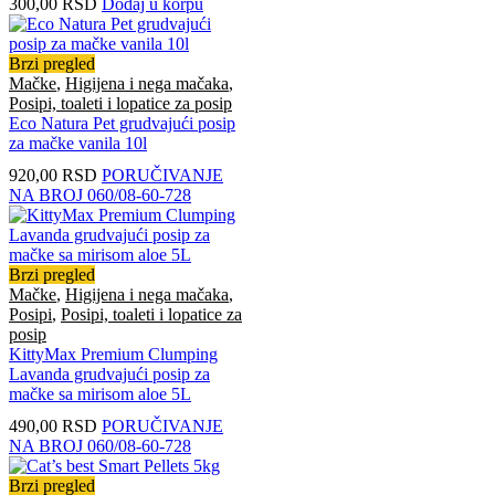
300,00
RSD
Dodaj u korpu
Brzi pregled
Mačke
,
Higijena i nega mačaka
,
Posipi, toaleti i lopatice za posip
Eco Natura Pet grudvajući posip
za mačke vanila 10l
920,00
RSD
PORUČIVANJE
NA BROJ 060/08-60-728
Brzi pregled
Mačke
,
Higijena i nega mačaka
,
Posipi
,
Posipi, toaleti i lopatice za
posip
KittyMax Premium Clumping
Lavanda grudvajući posip za
mačke sa mirisom aloe 5L
490,00
RSD
PORUČIVANJE
NA BROJ 060/08-60-728
Brzi pregled