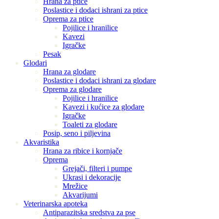
Hrana za ptice
Poslastice i dodaci ishrani za ptice
Oprema za ptice
Pojilice i hranilice
Kavezi
Igračke
Pesak
Glodari
Hrana za glodare
Poslastice i dodaci ishrani za glodare
Oprema za glodare
Pojilice i hranilice
Kavezi i kućice za glodare
Igračke
Toaleti za glodare
Posip, seno i piljevina
Akvaristika
Hrana za ribice i kornjače
Oprema
Grejači, filteri i pumpe
Ukrasi i dekoracije
Mrežice
Akvarijumi
Veterinarska apoteka
Antiparazitska sredstva za pse