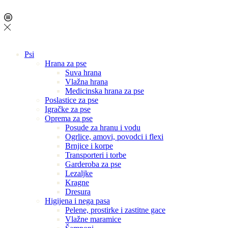
Psi
Hrana za pse
Suva hrana
Vlažna hrana
Medicinska hrana za pse
Poslastice za pse
Igračke za pse
Oprema za pse
Posude za hranu i vodu
Ogrlice, amovi, povodci i flexi
Brnjice i korpe
Transporteri i torbe
Garderoba za pse
Lezaljke
Kragne
Dresura
Higijena i nega pasa
Pelene, prostirke i zastitne gace
Vlažne maramice