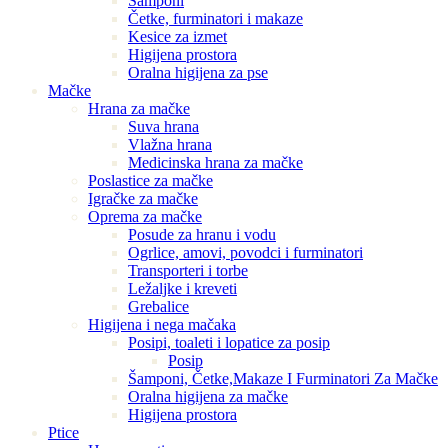
Šamponi
Četke, furminatori i makaze
Kesice za izmet
Higijena prostora
Oralna higijena za pse
Mačke
Hrana za mačke
Suva hrana
Vlažna hrana
Medicinska hrana za mačke
Poslastice za mačke
Igračke za mačke
Oprema za mačke
Posude za hranu i vodu
Ogrlice, amovi, povodci i furminatori
Transporteri i torbe
Ležaljke i kreveti
Grebalice
Higijena i nega mačaka
Posipi, toaleti i lopatice za posip
Posip
Šamponi, Četke,Makaze I Furminatori Za Mačke
Oralna higijena za mačke
Higijena prostora
Ptice