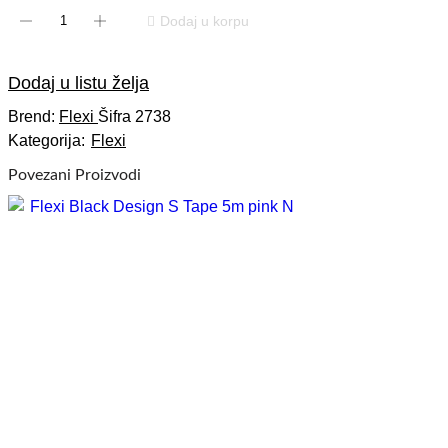
Flexi
Dodaj u korpu
New
Classic
Dodaj u listu želja
S
Tape
Brend:
Flexi
Šifra
2738
5m
Kategorija:
Flexi
pink
Povezani Proizvodi
N
količina