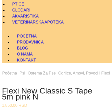
PTICE
GLODARI
AKVARISTIKA
VETERINARSKA APOTEKA
POČETNA
PRODAVNICA
BLOG
O NAMA
KONTAKT
Početna
Psi
Oprema Za Pse
Ogrlice, Amovi, Povoci I Flexi
Flexi New Classic S Tape
5m pink N
1.850,00
RSD