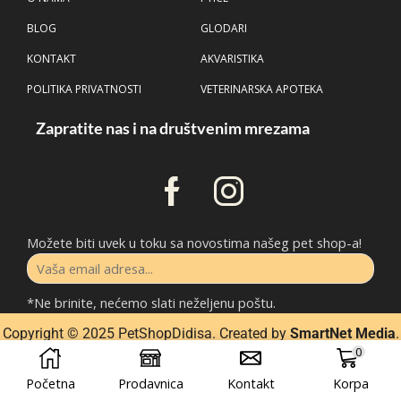
BLOG
GLODARI
KONTAKT
AKVARISTIKA
POLITIKA PRIVATNOSTI
VETERINARSKA APOTEKA
Zapratite nas i na društvenim mrezama
Možete biti uvek u toku sa novostima našeg pet shop-a!
*Ne brinite, nećemo slati neželjenu poštu.
Copyright © 2025 P
etShopDidisa
. Created by
SmartNet Media
.
0
Početna
Prodavnica
Kontakt
Korpa