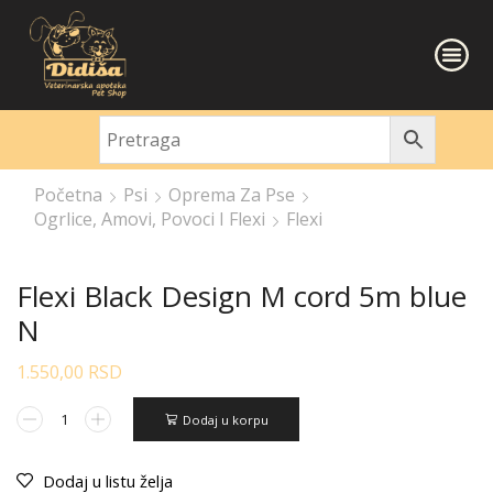
Početna
Psi
Oprema Za Pse
Ogrlice, Amovi, Povoci I Flexi
Flexi
Flexi Black Design M cord 5m blue
N
1.550,00
RSD
Dodaj u korpu
Dodaj u listu želja