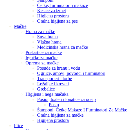
Šamponi
Četke, furminatori i makaze
Kesice za izmet
Higijena prostora
Oralna higijena za pse
Mačke
Hrana za mačke
Suva hrana
Vlažna hrana
Medicinska hrana za mačke
Poslastice za mačke
Igračke za mačke
Oprema za mačke
Posude za hranu i vodu
Ogrlice, amovi, povodci i furminatori
Transporteri i torbe
Ležaljke i kreveti
Grebalice
Higijena i nega mačaka
Posipi, toaleti i lopatice za posip
Posip
Šamponi, Četke,Makaze I Furminatori Za Mačke
Oralna higijena za mačke
Higijena prostora
Ptice