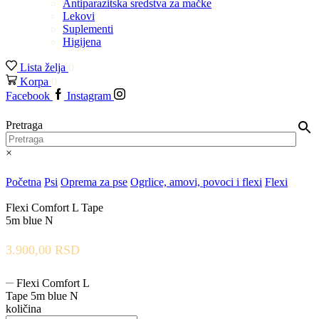
Antiparazitska sredstva za mačke
Lekovi
Suplementi
Higijena
Lista želja
0
Korpa
0
Facebook
Instagram
Pretraga
×
Početna
Psi
Oprema za pse
Ogrlice, amovi, povoci i flexi
Flexi
Flexi Comfort L Tape
5m blue N
3.900,00
RSD
Flexi Comfort L
Tape 5m blue N
količina