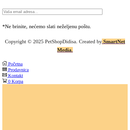
*Ne brinite, nećemo slati neželjenu poštu.
Copyright © 2025 P
etShopDidisa
. Created by
SmartNet
Media
.
Početna
Prodavnica
Kontakt
0
Korpa