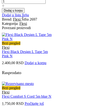
Dodaj u korpu
Dodaj u listu želja
Brend:
Flexi
Šifra
2697
Kategorija:
Flexi
Povezani proizvodi
Brzi pregled
Flexi
Flexi Black Design L Tape 5m
Pink N
2.400,00
RSD
Dodaj u korpu
Rasprodato
Brzi pregled
Flexi
Flexi Comfort S Cord 5m blue N
1.750,00
RSD
Pročitajte još