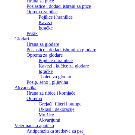
Hrana za ptice
Poslastice i dodaci ishrani za ptice
Oprema za ptice
Pojilice i hranilice
Kavezi
Igračke
Pesak
Glodari
Hrana za glodare
Poslastice i dodaci ishrani za glodare
Oprema za glodare
Pojilice i hranilice
Kavezi i kućice za glodare
Igračke
Toaleti za glodare
Posip, seno i piljevina
Akvaristika
Hrana za ribice i kornjače
Oprema
Grejači, filteri i pumpe
Ukrasi i dekoracije
Mrežice
Akvarijumi
Veterinarska apoteka
Antiparazitska sredstva za pse