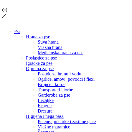
Psi
Hrana za pse
Suva hrana
Vlažna hrana
Medicinska hrana za pse
Poslastice za pse
Igračke za pse
Oprema za pse
Posude za hranu i vodu
Ogrlice, amovi, povodci i flexi
Brnjice i korpe
Transporteri i torbe
Garderoba za pse
Lezaljke
Kragne
Dresura
Higijena i nega pasa
Pelene, prostirke i zastitne gace
Vlažne maramice