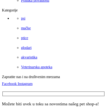
Politika privatnosti
Kategorije
psi
mačke
ptice
glodari
akvaristika
Veterinarska apoteka
Zapratite nas i na društvenim mrezama
Facebook
Instagram
Možete biti uvek u toku sa novostima našeg pet shop-a!