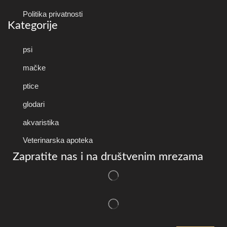
Politika privatnosti
Kategorije
psi
mačke
ptice
glodari
akvaristika
Veterinarska apoteka
Zapratite nas i na društvenim mrezama