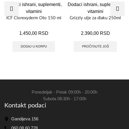
Dodaci ishrani, suplementi,
Dodaci ishrani, suplementi,
vitamini
vitamini
ICF Clorexyderm Oto 150 ml
Grizzly ulje za dlaku 250ml
1.450,00
RSD
2.390,00
RSD
DODAJ U KORPU
PROČITAJTE JOŠ
Ponedeljak - Petak 09:00h - 20:00h
Subota 08:30h - 17:00h
Kontakt podaci
Gandijeva 156
060 08 60 728