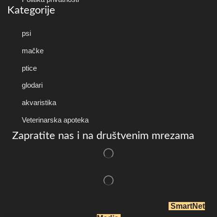
Kategorije
psi
mačke
ptice
glodari
akvaristika
Veterinarska apoteka
Zapratite nas i na društvenim mrezama
Copyright © 2025 P
etShopDidisa
. Created by
SmartNet