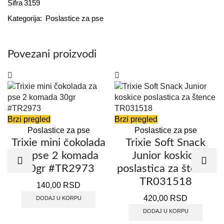
Šifra
3159
Kategorija:
Poslastice za pse
Povezani proizvodi
Brzi pregled
Brzi pregled
Poslastice za pse
Poslastice za pse
Trixie mini čokolada
Trixie Soft Snack
za pse 2 komada
Junior koskice
30gr #TR2973
poslastica za štence
TR031518
140,00
RSD
420,00
RSD
DODAJ U KORPU
DODAJ U KORPU