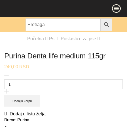
Početna
Psi
Poslastice za pse
Purina Denta life medium 115gr
240,00
RSD
Dodaj u korpu
Dodaj u listu želja
Brend:
Purina