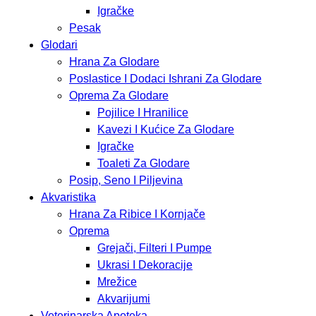
Igračke
Pesak
Glodari
Hrana Za Glodare
Poslastice I Dodaci Ishrani Za Glodare
Oprema Za Glodare
Pojilice I Hranilice
Kavezi I Kućice Za Glodare
Igračke
Toaleti Za Glodare
Posip, Seno I Piljevina
Akvaristika
Hrana Za Ribice I Kornjače
Oprema
Grejači, Filteri I Pumpe
Ukrasi I Dekoracije
Mrežice
Akvarijumi
Veterinarska Apoteka