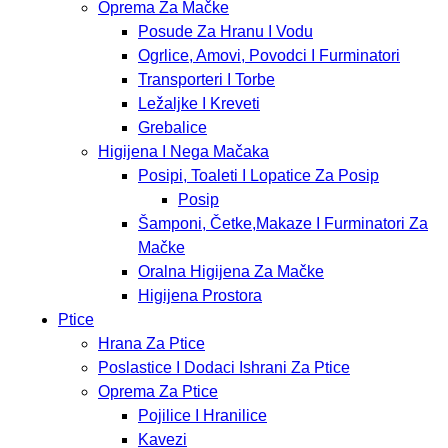
Oprema Za Mačke
Posude Za Hranu I Vodu
Ogrlice, Amovi, Povodci I Furminatori
Transporteri I Torbe
Ležaljke I Kreveti
Grebalice
Higijena I Nega Mačaka
Posipi, Toaleti I Lopatice Za Posip
Posip
Šamponi, Četke,Makaze I Furminatori Za
Mačke
Oralna Higijena Za Mačke
Higijena Prostora
Ptice
Hrana Za Ptice
Poslastice I Dodaci Ishrani Za Ptice
Oprema Za Ptice
Pojilice I Hranilice
Kavezi