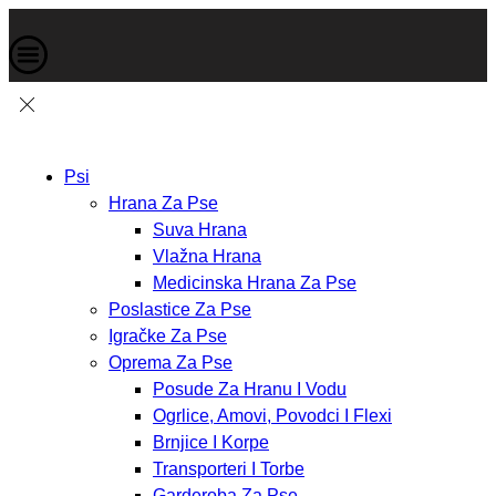
Psi
Hrana Za Pse
Suva Hrana
Vlažna Hrana
Medicinska Hrana Za Pse
Poslastice Za Pse
Igračke Za Pse
Oprema Za Pse
Posude Za Hranu I Vodu
Ogrlice, Amovi, Povodci I Flexi
Brnjice I Korpe
Transporteri I Torbe
Garderoba Za Pse