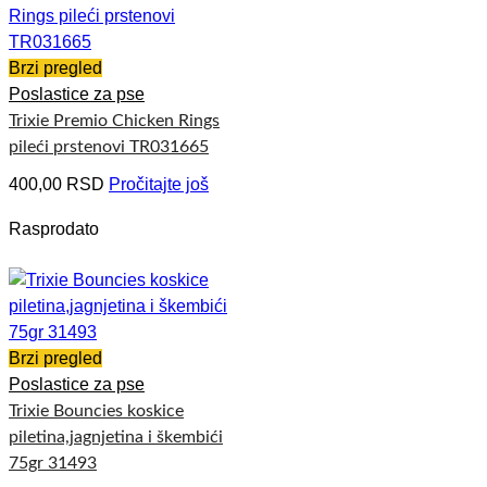
Brzi pregled
Poslastice za pse
Trixie Premio Chicken Rings
pileći prstenovi TR031665
400,00
RSD
Pročitajte još
Rasprodato
Brzi pregled
Poslastice za pse
Trixie Bouncies koskice
piletina,jagnjetina i škembići
75gr 31493