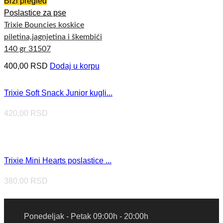
Brzi pregled
Poslastice za pse
Trixie Bouncies koskice
piletina,jagnjetina i škembići
140 gr 31507
400,00
RSD
Dodaj u korpu
Trixie Soft Snack Junior kugli...
420,00
RSD
Trixie Mini Hearts poslastice ...
380,00
RSD
Ponedeljak - Petak 09:00h - 20:00h