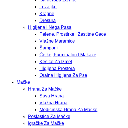
Lezaljke
Kragne
Dresura
Higijena I Nega Pasa
Pelene, Prostirke I Zastitne Gace
Vlažne Maramice
Šamponi
Četke, Furminatori I Makaze
Kesice Za Izmet
Higijena Prostora
Oralna Higijena Za Pse
Mačke
Hrana Za Mačke
Suva Hrana
Vlažna Hrana
Medicinska Hrana Za Mačke
Poslastice Za Mačke
Igračke Za Mačke