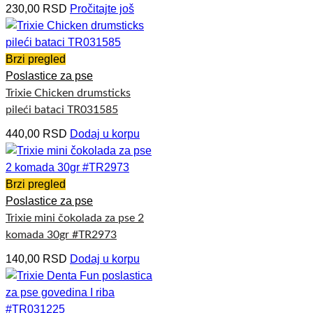
230,00
RSD
Pročitajte još
Brzi pregled
Poslastice za pse
Trixie Chicken drumsticks
pileći bataci TR031585
440,00
RSD
Dodaj u korpu
Brzi pregled
Poslastice za pse
Trixie mini čokolada za pse 2
komada 30gr #TR2973
140,00
RSD
Dodaj u korpu