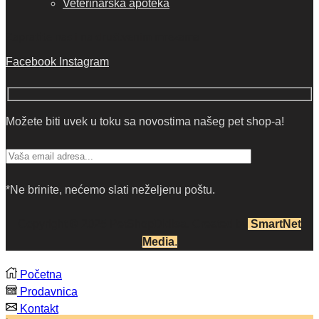
Veterinarska apoteka
Zapratite nas i na društvenim mrezama
Facebook
Instagram
Možete biti uvek u toku sa novostima našeg pet shop-a!
*Ne brinite, nećemo slati neželjenu poštu.
Copyright © 2025 P
etShopDidisa
. Created by
SmartNet
Media
.
Početna
Prodavnica
Kontakt