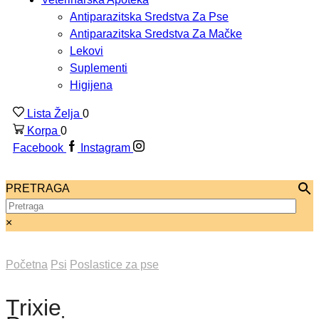
Antiparazitska Sredstva Za Pse
Antiparazitska Sredstva Za Mačke
Lekovi
Suplementi
Higijena
Lista Želja
0
Korpa
0
Facebook
Instagram
PRETRAGA
×
Početna
Psi
Poslastice za pse
Trixie