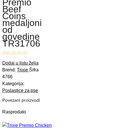
Premio
Beef
Coins
medaljoni
od
govedine
TR31706
450,00
RSD
Dodaj u listu želja
Brend:
Trixie
Šifra
4766
Kategorija:
Poslastice za pse
Povezani proizvodi
Rasprodato