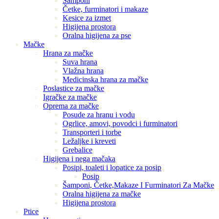
Šamponi
Četke, furminatori i makaze
Kesice za izmet
Higijena prostora
Oralna higijena za pse
Mačke
Hrana za mačke
Suva hrana
Vlažna hrana
Medicinska hrana za mačke
Poslastice za mačke
Igračke za mačke
Oprema za mačke
Posude za hranu i vodu
Ogrlice, amovi, povodci i furminatori
Transporteri i torbe
Ležaljke i kreveti
Grebalice
Higijena i nega mačaka
Posipi, toaleti i lopatice za posip
Posip
Šamponi, Četke,Makaze I Furminatori Za Mačke
Oralna higijena za mačke
Higijena prostora
Ptice