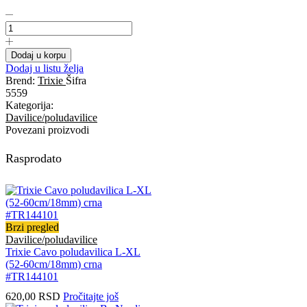
Trixie
Cavo
poludavilica
L
Dodaj u korpu
(47-
Dodaj u listu želja
55cm/18mm)
Brend:
Trixie
Šifra
srebrno/crvena
5559
#TR014403
Kategorija:
količina
Davilice/poludavilice
Povezani proizvodi
Rasprodato
Brzi pregled
Davilice/poludavilice
Trixie Cavo poludavilica L-XL
(52-60cm/18mm) crna
#TR144101
620,00
RSD
Pročitajte još