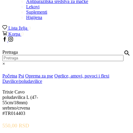
Antiparazitska sredstva za mačke
Lekovi
Suplementi
Higijena
Lista želja
0
Korpa
0
Facebook
Instagram
Pretraga
×
Početna
Psi
Oprema za pse
Ogrlice, amovi, povoci i flexi
Davilice/poludavilice
Trixie Cavo
poludavilica L (47-
55cm/18mm)
srebrno/crvena
#TR014403
550,00
RSD