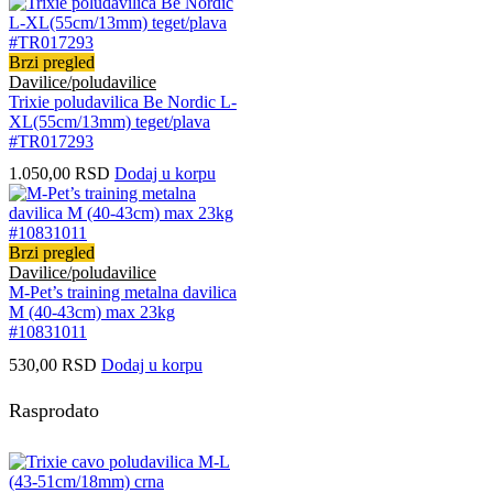
Brzi pregled
Davilice/poludavilice
Trixie poludavilica Be Nordic L-
XL(55cm/13mm) teget/plava
#TR017293
1.050,00
RSD
Dodaj u korpu
Brzi pregled
Davilice/poludavilice
M-Pet’s training metalna davilica
M (40-43cm) max 23kg
#10831011
530,00
RSD
Dodaj u korpu
Rasprodato