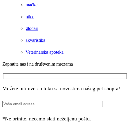
mačke
ptice
glodari
akvaristika
Veterinarska apoteka
Zapratite nas i na društvenim mrezama
Facebook
Instagram
Možete biti uvek u toku sa novostima našeg pet shop-a!
*Ne brinite, nećemo slati neželjenu poštu.