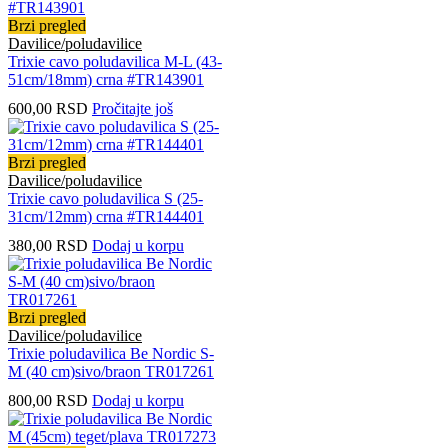
Brzi pregled
Davilice/poludavilice
Trixie cavo poludavilica M-L (43-
51cm/18mm) crna #TR143901
600,00
RSD
Pročitajte još
Brzi pregled
Davilice/poludavilice
Trixie cavo poludavilica S (25-
31cm/12mm) crna #TR144401
380,00
RSD
Dodaj u korpu
Brzi pregled
Davilice/poludavilice
Trixie poludavilica Be Nordic S-
M (40 cm)sivo/braon TR017261
800,00
RSD
Dodaj u korpu