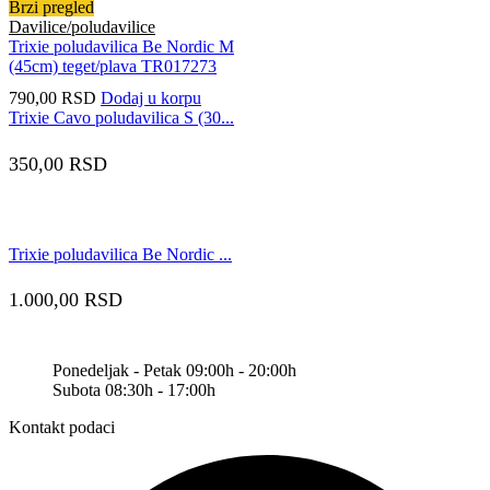
Brzi pregled
Davilice/poludavilice
Trixie poludavilica Be Nordic M
(45cm) teget/plava TR017273
790,00
RSD
Dodaj u korpu
Trixie Cavo poludavilica S (30...
350,00
RSD
Trixie poludavilica Be Nordic ...
1.000,00
RSD
Ponedeljak - Petak 09:00h - 20:00h
Subota 08:30h - 17:00h
Kontakt podaci