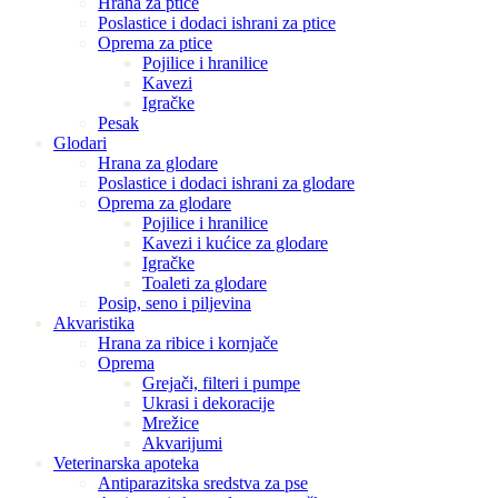
Hrana za ptice
Poslastice i dodaci ishrani za ptice
Oprema za ptice
Pojilice i hranilice
Kavezi
Igračke
Pesak
Glodari
Hrana za glodare
Poslastice i dodaci ishrani za glodare
Oprema za glodare
Pojilice i hranilice
Kavezi i kućice za glodare
Igračke
Toaleti za glodare
Posip, seno i piljevina
Akvaristika
Hrana za ribice i kornjače
Oprema
Grejači, filteri i pumpe
Ukrasi i dekoracije
Mrežice
Akvarijumi
Veterinarska apoteka
Antiparazitska sredstva za pse