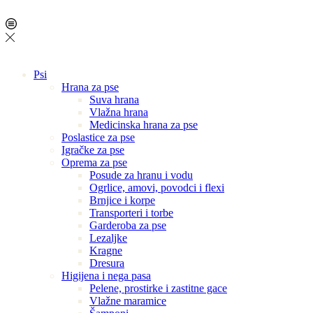
Psi
Hrana za pse
Suva hrana
Vlažna hrana
Medicinska hrana za pse
Poslastice za pse
Igračke za pse
Oprema za pse
Posude za hranu i vodu
Ogrlice, amovi, povodci i flexi
Brnjice i korpe
Transporteri i torbe
Garderoba za pse
Lezaljke
Kragne
Dresura
Higijena i nega pasa
Pelene, prostirke i zastitne gace
Vlažne maramice