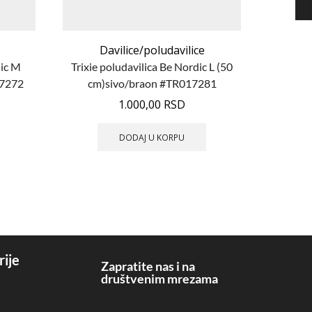
Davilice/poludavilice
D
dic M
Trixie poludavilica Be Nordic L (50
Trixie
17272
cm)sivo/braon #TR017281
(45c
1.000,00
RSD
DODAJ U KORPU
rije
Zapratite nas i na
društvenim mrezama