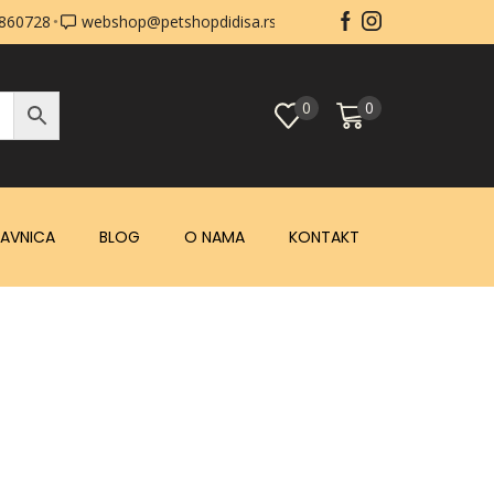
0860728
webshop@petshopdidisa.rs
0
0
AVNICA
BLOG
O NAMA
KONTAKT