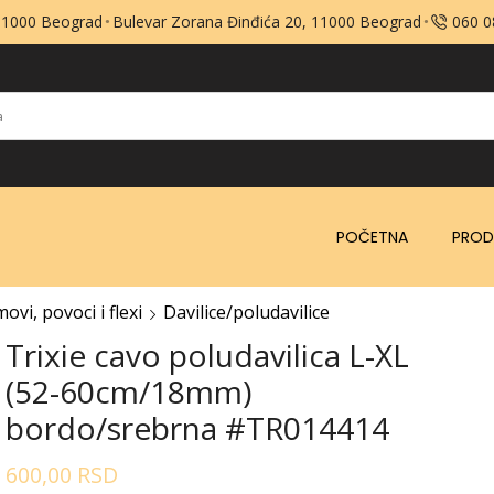
 11000 Beograd
Bulevar Zorana Đinđića 20, 11000 Beograd
060 
POČETNA
PROD
ovi, povoci i flexi
Davilice/poludavilice
Trixie cavo poludavilica L-XL
(52-60cm/18mm)
bordo/srebrna #TR014414
600,00
RSD