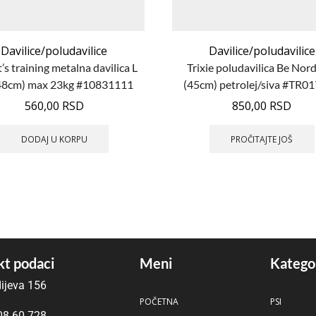
Davilice/poludavilice
Davilice/poludavilice
s training metalna davilica L
Trixie poludavilica Be Nor
48cm) max 23kg #10831111
(45cm) petrolej/siva #TR0
560,00
RSD
850,00
RSD
DODAJ U KORPU
PROČITAJTE JOŠ
t podaci
Meni
Katego
ijeva 156
POČETNA
PSI
08 60 728